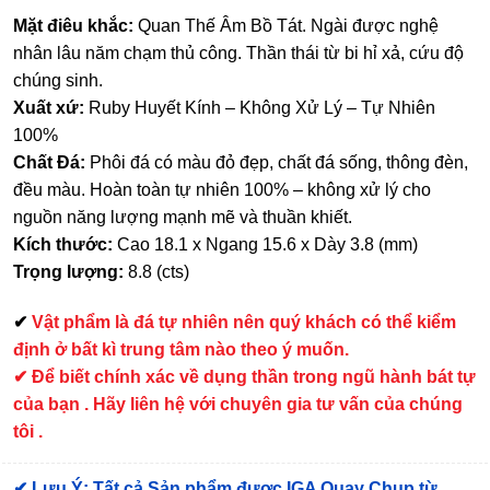
Mặt điêu khắc:
Quan Thế Âm Bồ Tát. Ngài được nghệ
nhân lâu năm chạm thủ công. Thần thái từ bi hỉ xả, cứu độ
chúng sinh.
Xuất xứ:
Ruby Huyết Kính – Không Xử Lý – Tự Nhiên
100%
Chất Đá:
Phôi đá có màu đỏ đẹp, chất đá sống, thông đèn,
đều màu. Hoàn toàn tự nhiên 100% – không xử lý cho
nguồn năng lượng mạnh mẽ và thuần khiết.
Kích thước:
Cao 18.1 x Ngang 15.6 x Dày 3.8 (mm)
Trọng lượng:
8.8 (cts)
✔
Vật phẩm là đá tự nhiên nên quý khách có thể kiểm
định ở bất kì trung tâm nào theo ý muốn.
✔ Để biết chính xác về dụng thần trong ngũ hành bát tự
của bạn . Hãy liên hệ với chuyên gia tư vấn của chúng
tôi .
✔
Lưu Ý: Tất cả Sản phẩm được IGA Quay Chụp từ