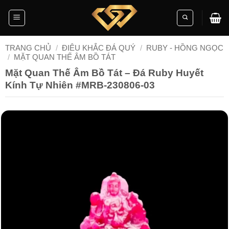
Skip
to
content
TRANG CHỦ
/
ĐIÊU KHẮC ĐÁ QUÝ
/
RUBY - HỒNG NGỌC
/
MẶT QUAN THẾ ÂM BỒ TÁT
Mặt Quan Thế Âm Bồ Tát – Đá Ruby Huyết
Kính Tự Nhiên #MRB-230806-03