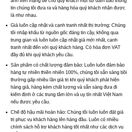
ảnh trên mạng để cho quý khách một sự đảm bảo thông
tin chúng tôi đưa ra và hàng hóa quý khách nhận được
Quan Thế Âm Bồ Tát
là như nhau.
Giá luôn cập nhật và cạnh tranh nhất thị trường: Chúng
Quan Thế Âm Bồ Tát
được nhắc đến trong kinh phật là
tôi nhập khẩu từ nguồn gốc đáng tin cậy, không qua
người có thần lực nhất, chỉ đứng sau Phật Tổ. Quan Thế
trung gian và luôn luôn cập nhật giá mới nhất, cạnh
Âm Bồ Tát luôn đi khắp thế gian, phổ độ tất thảy chúng
tranh nhất đến với quý khách hàng. Có hóa đơn VAT
sinh thoát khỏi khổ nạn bi ai.
đầy đủ khi quý khách yêu cầu.
Trong phong thủy, mang bên mình Mặt dây Phật Bà Quan
Sản phẩm có chất lượng đảm bảo: Luôn luôn đảm bảo
Âm Ngọc Jade có công dụng:
hàng tự nhiên thiên nhiên 100%, chúng tôi sẵn sàng bồi
thường gấp nhiều lần giá trị khi quý khách phát hiện
Hình tượng Quan Thế Âm Bồ Tát là biểu tượng của
hàng giả, hàng kém chất lượng và sẵn sàng đưa đi
điểm lành, lòng từ bi bác ái, hóa giải hung khí cho gia
kiểm định ở các trung tâm lớn và uy tín nhất Việt Nam
chủ.
nếu được yêu cầu.
Là lá bùa cầu bình an, may mắn, cầu chúc vạn sự như
Chế độ hậu mãi hoàn hảo: Chúng tôi luôn luôn đặt giá
ý.
trị phục vụ khách hàng lên hàng đầu. Luôn có nhiều
Tránh bị kẻ tiểu nhân hãm hại; tránh sự rủi ro, bất hạnh
chính sách hỗ trợ khách hàng tốt nhất như các dịch vụ