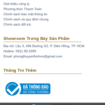
ruby được khai thác từ mỏ, không qua xử lý
Giới thiệu công ty
Phương thức Thanh Toán
Ruby được xử lý nhiệt (Ruby nung):
Đá sau khi khai
Chính sách bảo mật thông tin
thác được nung để đốt cháy tạp chất và tăng độ sáng
Chính sách và quy định chung
bóng.
Chính sách đổi trả
Đá ruby phủ thủy tinh:
Đá ruby sau khi khai thác đem về
nung chung với thủy tinh và kim loại tạo màu để thủy
Showroom Trưng Bày Sản Phẩm
tinh len vào các khe nứt giúp tăng độ bóng và màu sắc
Địa chỉ: Lầu 3, 496 Đường 3/2, P. Diên Hồng, TP. HCM.
của đá.
Hotline: 0911.99.3399
Ruby nhuộm:
đá ruby được khai thác tự nhiên không
Email: phongthuyanthinhvn@gmail.com
đạt chất lượng được xử lý màu sắc bằng phương pháp
nhuộm.
Thông Tin Thêm
Ruby nhân tạo:
Ruby được tạo ra từ phòng thí nghiệm,
mô phỏng quá trình hình thành trong tự nhiên.
Ruby giả:
là loại được chế tác từ nhựa, thủy tinh và các
loại đá tổng hợp không có giá trị.