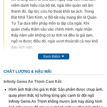
niệm danh hiệu của bồ tát, ngài liền quán xét âm
thanh đó, lập tức cứu họ thoát khỏi tai ách. Trong
Bát Nhã Tâm Kinh, vị Bồ-tát này mang tên là Quán
Tự Tại dựa trên pháp môn tu tập của ngài. Khi
quán chiếu thâm sâu vào chính mình, ngài nhận
thấy năm uẩn không có tự tính và đều là giả tạm,
ngộ ra được điều đó, ngài vượt thoát tất cả mọi khổ
đau ách nạn.
Xem thêm
CHẤT LƯỢNG & HẬU MÃI
Infinity Gems An Thịnh Cam Kết:
Hình ảnh thật cho giá trị thật: Sản phẩm được chụp ảnh,
quay phim thật, kỹ lưỡng từng góc cạnh từ đội ngũ
Infinity Gems An Thịnh không mượn ảnh hay dùng hình