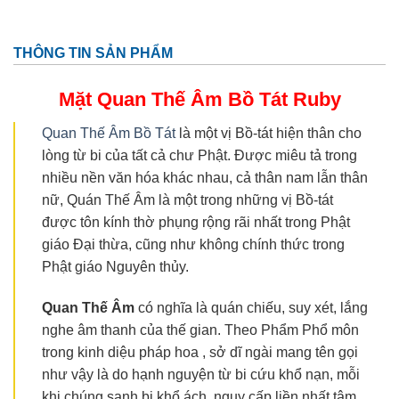
THÔNG TIN SẢN PHẨM
Mặt Quan Thế Âm Bồ Tát
Ruby
Quan Thế Âm Bồ Tát
là một vị Bồ-tát hiện thân cho
lòng từ bi của tất cả chư Phật. Được miêu tả trong
nhiều nền văn hóa khác nhau, cả thân nam lẫn thân
nữ, Quán Thế Âm là một trong những vị Bồ-tát
được tôn kính thờ phụng rộng rãi nhất trong Phật
giáo Đại thừa, cũng như không chính thức trong
Phật giáo Nguyên thủy.
Quan Thế
Âm
có nghĩa là quán chiếu, suy xét, lắng
nghe âm thanh của thế gian. Theo Phẩm Phổ môn
trong kinh diệu pháp hoa , sở dĩ ngài mang tên gọi
như vậy là do hạnh nguyện từ bi cứu khổ nạn, mỗi
khi chúng sanh bị khổ ách, nguy cấp liền nhất tâm