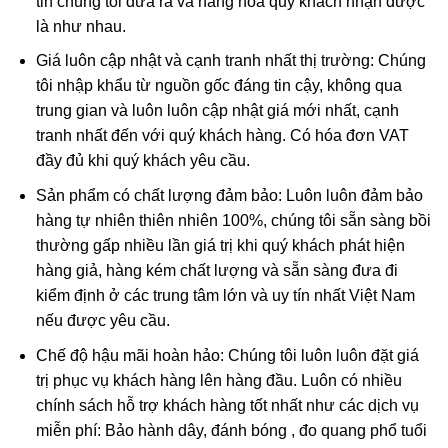
tin chúng tôi đưa ra và hàng hóa quý khách nhận được
Quan Thế Âm Bồ Tát
là như nhau.
Giá luôn cập nhật và cạnh tranh nhất thị trường: Chúng
Quan Thế Âm Bồ Tát
được nhắc đến trong kinh phật là
tôi nhập khẩu từ nguồn gốc đáng tin cậy, không qua
người có thần lực nhất, chỉ đứng sau Phật Tổ. Quan Thế
trung gian và luôn luôn cập nhật giá mới nhất, cạnh
Âm Bồ Tát luôn đi khắp thế gian, phổ độ tất thảy chúng
tranh nhất đến với quý khách hàng. Có hóa đơn VAT
sinh thoát khỏi khổ nạn bi ai.
đầy đủ khi quý khách yêu cầu.
Trong phong thủy, mang bên mình Mặt dây Phật Bà Quan
Sản phẩm có chất lượng đảm bảo: Luôn luôn đảm bảo
Âm Ngọc Jade có công dụng:
hàng tự nhiên thiên nhiên 100%, chúng tôi sẵn sàng bồi
thường gấp nhiều lần giá trị khi quý khách phát hiện
Hình tượng Quan Thế Âm Bồ Tát là biểu tượng của
hàng giả, hàng kém chất lượng và sẵn sàng đưa đi
điểm lành, lòng từ bi bác ái, hóa giải hung khí cho gia
kiểm định ở các trung tâm lớn và uy tín nhất Việt Nam
chủ.
nếu được yêu cầu.
Là lá bùa cầu bình an, may mắn, cầu chúc vạn sự như
Chế độ hậu mãi hoàn hảo: Chúng tôi luôn luôn đặt giá
ý.
trị phục vụ khách hàng lên hàng đầu. Luôn có nhiều
Tránh bị kẻ tiểu nhân hãm hại; tránh sự rủi ro, bất hạnh
chính sách hỗ trợ khách hàng tốt nhất như các dịch vụ
xảy ra.
miễn phí: Bảo hành dây, đánh bóng , đo quang phổ tuổi