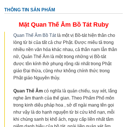
THÔNG TIN SẢN PHẨM
Mặt Quan Thế Âm Bồ Tát
Ruby
Quan Thế Âm Bồ Tát
là một vị Bồ-tát hiện thân cho
lòng từ bi của tất cả chư Phật. Được miêu tả trong
nhiều nền văn hóa khác nhau, cả thân nam lẫn thân
nữ, Quán Thế Âm là một trong những vị Bồ-tát
được tôn kính thờ phụng rộng rãi nhất trong Phật
giáo Đại thừa, cũng như không chính thức trong
Phật giáo Nguyên thủy.
Quan Thế
Âm
có nghĩa là quán chiếu, suy xét, lắng
nghe âm thanh của thế gian. Theo Phẩm Phổ môn
trong kinh diệu pháp hoa , sở dĩ ngài mang tên gọi
như vậy là do hạnh nguyện từ bi cứu khổ nạn, mỗi
khi chúng sanh bị khổ ách, nguy cấp liền nhất tâm
niệm danh hiệu của bồ tát, ngài liền quán xét âm