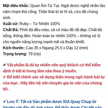
Mặt điêu khắc:
Quan Âm Tự Tại. Ngài được nghệ nhân lâu
năm chạm thủ công. Thần thái từ bi hỉ xả, cứu độ chúng
sinh.
Xuất xứ:
Ruby – Tự Nhiên 100%
Chất Đá:
Phôi đá đều màu, và có màu đỏ rất đẹp. Chất đá
sống, thông đèn. Hoàn toàn tự nhiên 100% – không xử lý
cho nguồn năng lượng mạnh mẽ và thuần khiết.
Kích thước:
Cao 35 x Ngang 25.5 x Dày 12 (mm)
Trọng lượng:
79 (cts)
✔
Vật phẩm là đá tự nhiên nên quý khách có thể kiểm
định ở bất kì trung tâm nào theo ý muốn.
✔ Để biết chính xác về dụng thần trong ngũ hành bát tự
của bạn . Hãy liên hệ với chuyên gia tư vấn của chúng
tôi .
✔
Lưu Ý: Tất cả Sản phẩm được IGA Quay Chụp từ
Studio với đầy đủ ánh sáng. Để thấy được Chi tiết sản