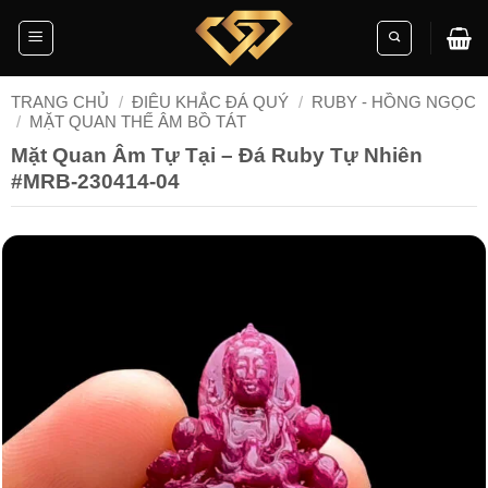
Skip
to
content
TRANG CHỦ
/
ĐIÊU KHẮC ĐÁ QUÝ
/
RUBY - HỒNG NGỌC
/
MẶT QUAN THẾ ÂM BỒ TÁT
Mặt Quan Âm Tự Tại – Đá Ruby Tự Nhiên
#MRB-230414-04