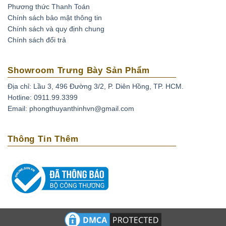
Phương thức Thanh Toán
Ruby được xử lý nhiệt (Ruby nung):
Đá sau khi khai
Chính sách bảo mật thông tin
thác được nung để đốt cháy tạp chất và tăng độ sáng
Chính sách và quy định chung
bóng.
Chính sách đổi trả
Đá ruby phủ thủy tinh:
Đá ruby sau khi khai thác đem về
nung chung với thủy tinh và kim loại tạo màu để thủy
Showroom Trưng Bày Sản Phẩm
tinh len vào các khe nứt giúp tăng độ bóng và màu sắc
Địa chỉ: Lầu 3, 496 Đường 3/2, P. Diên Hồng, TP. HCM.
của đá.
Hotline: 0911.99.3399
Ruby nhuộm:
đá ruby được khai thác tự nhiên không
Email: phongthuyanthinhvn@gmail.com
đạt chất lượng được xử lý màu sắc bằng phương pháp
nhuộm.
Thông Tin Thêm
Ruby nhân tạo:
Ruby được tạo ra từ phòng thí nghiệm,
mô phỏng quá trình hình thành trong tự nhiên.
Ruby giả:
là loại được chế tác từ nhựa, thủy tinh và các
loại đá tổng hợp không có giá trị.