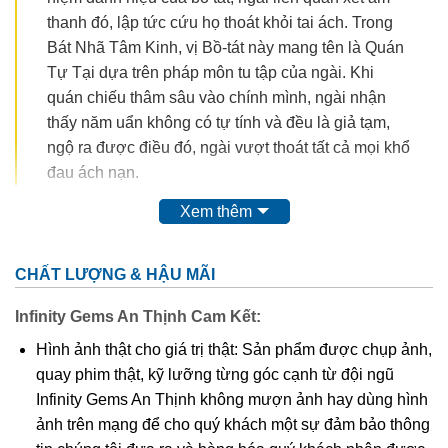
thanh đó, lập tức cứu họ thoát khỏi tai ách. Trong
Bát Nhã Tâm Kinh, vị Bồ-tát này mang tên là Quán
Tự Tại dựa trên pháp môn tu tập của ngài. Khi
quán chiếu thâm sâu vào chính mình, ngài nhận
thấy năm uẩn không có tự tính và đều là giả tạm,
ngộ ra được điều đó, ngài vượt thoát tất cả mọi khổ
đau ách nạn.
Xem thêm
CHẤT LƯỢNG & HẬU MÃI
Infinity Gems An Thịnh Cam Kết:
Hình ảnh thật cho giá trị thật: Sản phẩm được chụp ảnh,
quay phim thật, kỹ lưỡng từng góc cạnh từ đội ngũ
Infinity Gems An Thịnh không mượn ảnh hay dùng hình
ảnh trên mạng để cho quý khách một sự đảm bảo thông