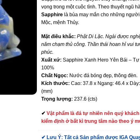
vọng trong một cuộc tình. Theo thuyết ngũ h
Sapphire
là bùa may mắn cho những ngườ
Mộc, mệnh Thủy.
Mặt điêu khắc:
Phật Di Lặc. Ngài được ngh
năm chạm thủ công. Thần thái hoan hỉ vui t
phúc.
Xuất xứ:
Sapphire Xanh Hero Yên Bái – Tự
100%
Chất Ngọc:
Nước đá bóng đẹp, thông đèn.
Kích thước:
Cao: 37.8 x Ngang: 46.4 x Dày:
(mm)
Trọng lượng:
237.6 (cts)
✔
Vật phẩm là đá tự nhiên nên quý khách
kiểm định ở bất kì trung tâm nào theo ý 
✔
Lưu Ý: Tất cả Sản phẩm được IGA Qua