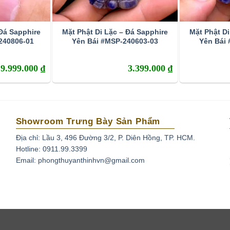
Các Dụng của Sapphire
 Đá Sapphire
Mặt Phật Di Lặc – Đá Sapphire
Mặt Phật Di
240806-01
Yên Bái #MSP-240603-03
Yên Bái
ên thân mật khác là
đá Lam Ngọc
. Chúng được hình
g lòng đất, có thành phần chính là corundum (một dạng
9.999.000
₫
3.399.000
₫
o hàm lượng các tạp chất khác nhau nên đá Sapphire sở
 người vẫn quen gọi chúng là Ruby (hồng ngọc) còn các
re.
Showroom Trưng Bày Sản Phẩm
Địa chỉ: Lầu 3, 496 Đường 3/2, P. Diên Hồng, TP. HCM.
Hotline: 0911.99.3399
Email: phongthuyanthinhvn@gmail.com