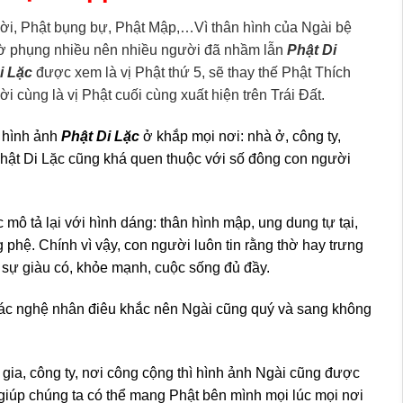
ười, Phật bụng bự, Phật Mập,…Vì thân hình của Ngài bệ
ờ phụng nhiều nên nhiều người đã nhầm lẫn
Phật Di
i Lặc
được xem là vị Phật thứ 5, sẽ thay thế Phật Thích
ùng là vị Phật cuối cùng xuất hiện trên Trái Đất.
 hình ảnh
Phật Di Lặc
ở khắp mọi nơi: nhà ở, công ty,
Phật Di Lặc cũng khá quen thuộc với số đông con người
mô tả lại với hình dáng: thân hình mập, ung dung tự tại,
 phệ. Chính vì vậy, con người luôn tin rằng thờ hay trưng
, sự giàu có, khỏe mạnh, cuộc sống đủ đầy.
 các nghệ nhân điêu khắc nên Ngài cũng quý và sang không
 gia, công ty, nơi công cộng thì hình ảnh Ngài cũng được
 giúp chúng ta có thể mang Phật bên mình mọi lúc mọi nơi