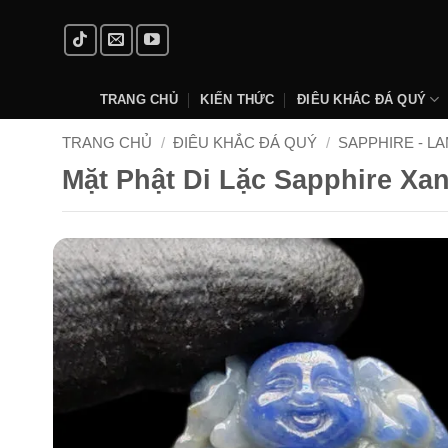
Skip
to
content
TRANG CHỦ
KIẾN THỨC
ĐIÊU KHẮC ĐÁ QUÝ
TRANG CHỦ
/
ĐIÊU KHẮC ĐÁ QUÝ
/
SAPPHIRE - L
Mặt Phật Di Lặc Sapphire Xa