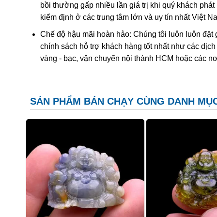
bồi thường gấp nhiều lần giá trị khi quý khách phá
kiểm định ở các trung tâm lớn và uy tín nhất Việt 
Chế độ hậu mãi hoàn hảo: Chúng tôi luôn luôn đặt 
chính sách hỗ trợ khách hàng tốt nhất như các dịch
Phật Di Lặc trong phong thủy
vàng - bạc, vận chuyển nội thành HCM hoặc các nơ
Ngày nay, Phật Di Lặc được tạo hình nhiều kiểu khác 
Phật Di Lặc nô đùa cùng bọn trẻ
SẢN PHẨM BÁN CHẠY CÙNG DANH MỤ
Phật Di Lặc kéo túi tiền
Phật Di Lặc tay cầm thỏi vàng
Phật Di Lặc ôm phiến đá
Phật Di Lặc dưới cây tùng, vác bao bố to phía sau
Với mỗi tạo hình, Phật Di Lặc sẽ mang lại ý nghĩa riê
Cuộc sống sung túc, con cháu đề huề, mang lại may mắ
no, xua đuổi tà ma…