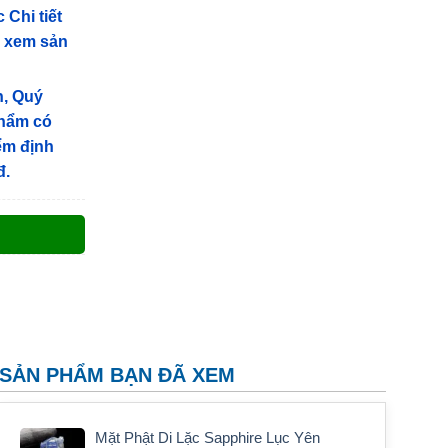
 Chi tiết
g xem sản
n, Quý
phẩm có
iểm định
đ.
SẢN PHẨM BẠN ĐÃ XEM
Mặt Phật Di Lặc Sapphire Lục Yên