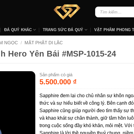
Tìm
kiếm:
ĐÁ QUÝ KHÁC
TRANG SỨC ĐÁ QUÝ
VẬT PHẨM PHONG 
AM NGỌC
/
MẶT PHẬT DI LẶC
nh Hero Yên Bái #MSP-1015-24
Sản phẩm có giá
5.500.000
₫
Sapphire đem lại cho chủ nhân sự khôn ngo
thức và sự hiểu biết về công lý. Bên cạnh đó
Sapphire cũng giúp người đeo tìm thấy sự t
và khao khát sự chân thành, giữ tâm hồn lu
trong cuộc sống đầy khó khăn, mỏi mệt. Với 
Sapphire là lời thề nguyền thuỷ chung, niềm 