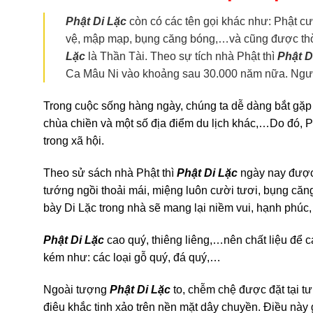
Phật Di Lặc
còn có các tên gọi khác như: Phật c
vệ, mập mạp, bụng căng bóng,…và cũng được th
Lặc
là Thần Tài. Theo sự tích nhà Phật thì
Phật D
Ca Mâu Ni vào khoảng sau 30.000 năm nữa. Người c
Trong cuộc sống hàng ngày, chúng ta dễ dàng bắt gặp
chùa chiền và một số địa điểm du lịch khác,…Do đó, 
trong xã hội.
Theo sử sách nhà Phật thì
Phật Di Lặc
ngày nay được 
tướng ngồi thoải mái, miệng luôn cười tươi, bụng căng
bày Di Lặc trong nhà sẽ mang lại niềm vui, hạnh phúc
Phật Di Lặc
cao quý, thiêng liêng,…nên chất liệu để
kém như: các loại gỗ quý, đá quý,…
Ngoài tượng
Phật Di Lặc
to, chễm chệ được đặt tại tư
điêu khắc tinh xảo trên nền mặt dây chuyền. Điều này