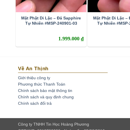
Sapphire là gì? Ý Nghĩa và 
Mặt Phật Di Lặc – Đá Sapphire
Mặt Phật Di Lặc –
Tự Nhiên #MSP-240901-03
Tự Nhiên #MSP-
Sapphire
còn được con người gọi bằng một cái t
thành dưới điều kiện áp suất và nhiệt độ cao tron
1.999.000
₫
đặc biệt của Oxit nhôm – Al203). Khi kết tinh, d
hữu rất nhiều sắc màu. Corundum màu đỏ thì con
corundum màu khác thì được gọi chung là Sapphi
Về An Thịnh
Giới thiệu công ty
Phương thức Thanh Toán
Chính sách bảo mật thông tin
Chính sách và quy định chung
Chính sách đổi trả
Công ty TNHH Tin Học Hoàng Phương