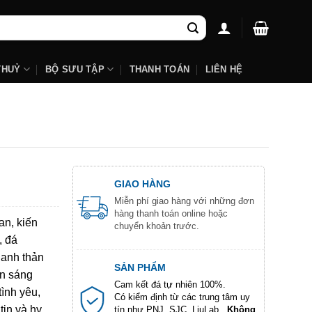
THUỶ
BỘ SƯU TẬP
THANH TOÁN
LIÊN HỆ
GIAO HÀNG
Miễn phí giao hàng với những đơn
hàng thanh toán online hoặc
an, kiến
chuyển khoản trước.
, đá
hanh thản
SẢN PHẨM
ôn sáng
Cam kết đá tự nhiên 100%.
tình yêu,
Có kiểm định từ các trung tâm uy
tin và hy
tín như PNJ, SJC, LiuLab...
Không