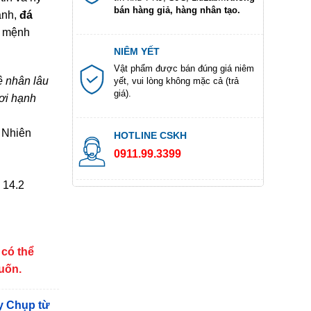
bán hàng giả, hàng nhân tạo.
ành,
đá
i mệnh
NIÊM YẾT
Vật phẩm được bán đúng giá niêm
ệ nhân lâu
yết, vui lòng không mặc cả (trả
giá).
ươi hạnh
 Nhiên
HOTLINE CSKH
0911.99.3399
 14.2
 có thể
muốn.
y Chụp từ