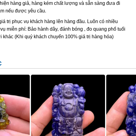
t hiện hàng giả, hàng kém chất lượng và sẵn sàng đưa đi
Nam nếu được yêu cầu.
giá trị phục vụ khách hàng lên hàng đầu. Luôn có nhiều
 vụ miễn phí: Bảo hành dây, đánh bóng , đo quang phổ tuổi
i khác (Khi quý khách chuyển 100% giá trị hàng hóa)
nhau chứ không có 1 kiểu nhất định:
C
 lưng…
ng nhưng vẫn không thể tách rời những ý nghĩa chung nhất:
n, sức khỏe tài lộc, thịnh vượng, niềm vui, hạnh phúc, ấm