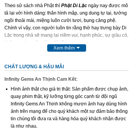
Theo sử sách nhà Phật thì
Phật Di Lặc
ngày nay được mô
tả lại với hình dáng: thân hình mập, ung dung tự tại, tướng
ngồi thoải mái, miệng luôn cười tươi, bụng căng phệ.
Chính vì vậy, con người luôn tin rằng thờ hay trưng bày Di
Lặc trong nhà sẽ mang lại niềm vui, hạnh phúc, sự giàu có,
khỏe mạnh, cuộc sống đủ đầy.
Xem thêm
Phật Di Lặc
cao quý, thiêng liêng,…nên chất liệu để các
nghệ nhân điêu khắc nên Ngài cũng quý và sang không
CHẤT LƯỢNG & HẬU MÃI
kém như: các loại gỗ quý, đá quý,…
Infinity Gems An Thịnh Cam Kết:
Ngoài tượng
Phật Di Lặc
to, chễm chệ được đặt tại tư gia,
Hình ảnh thật cho giá trị thật: Sản phẩm được chụp ảnh,
công ty, nơi công cộng thì hình ảnh Ngài cũng được điêu
quay phim thật, kỹ lưỡng từng góc cạnh từ đội ngũ
khắc tinh xảo trên nền mặt dây chuyền. Điều này giúp
Infinity Gems An Thịnh không mượn ảnh hay dùng hình
chúng ta có thể mang Phật bên mình mọi lúc mọi nơi để
ảnh trên mạng để cho quý khách một sự đảm bảo thông
phù hộ độ trì,…Và mặt dây chuyền
Phật Di Lặc
cũng được
tin chúng tôi đưa ra và hàng hóa quý khách nhận được
nhiều tín đồ kể cả tín ngưỡng Phật hay không tín ngưỡng
là như nhau.
đều ưa chuộng.