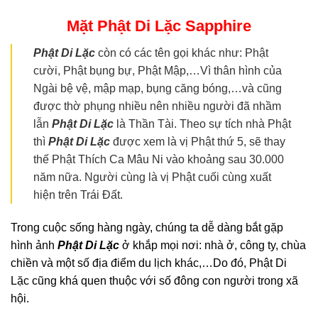
Mặt Phật Di Lặc
Sapphire
Phật Di Lặc
còn có các tên gọi khác như: Phật
cười, Phật bụng bự, Phật Mập,…Vì thân hình của
Ngài bệ vệ, mập mạp, bụng căng bóng,…và cũng
được thờ phụng nhiều nên nhiều người đã nhầm
lẫn
Phật Di Lặc
là Thần Tài. Theo sự tích nhà Phật
thì
Phật Di Lặc
được xem là vị Phật thứ 5, sẽ thay
thế Phật Thích Ca Mâu Ni vào khoảng sau 30.000
năm nữa. Người cùng là vị Phật cuối cùng xuất
hiện trên Trái Đất.
Trong cuộc sống hàng ngày, chúng ta dễ dàng bắt gặp
hình ảnh
Phật Di Lặc
ở khắp mọi nơi: nhà ở, công ty, chùa
chiền và một số địa điểm du lịch khác,…Do đó, Phật Di
Lặc cũng khá quen thuộc với số đông con người trong xã
hội.