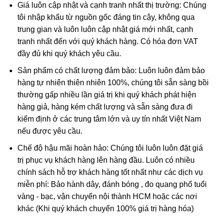
Giá luôn cập nhật và cạnh tranh nhất thị trường: Chúng
tôi nhập khẩu từ nguồn gốc đáng tin cậy, không qua
trung gian và luôn luôn cập nhật giá mới nhất, cạnh
tranh nhất đến với quý khách hàng. Có hóa đơn VAT
đầy đủ khi quý khách yêu cầu.
Sản phẩm có chất lượng đảm bảo: Luôn luôn đảm bảo
hàng tự nhiên thiên nhiên 100%, chúng tôi sẵn sàng bồi
thường gấp nhiều lần giá trị khi quý khách phát hiện
hàng giả, hàng kém chất lượng và sẵn sàng đưa đi
kiểm định ở các trung tâm lớn và uy tín nhất Việt Nam
nếu được yêu cầu.
Phật Di Lặc trong phong thủy
Chế độ hậu mãi hoàn hảo: Chúng tôi luôn luôn đặt giá
Ngày nay, Phật Di Lặc được tạo hình nhiều kiểu khác nhau
trị phục vụ khách hàng lên hàng đầu. Luôn có nhiều
chứ không có 1 kiểu nhất định:
chính sách hỗ trợ khách hàng tốt nhất như các dịch vụ
miễn phí: Bảo hành dây, đánh bóng , đo quang phổ tuổi
Phật Di Lặc nô đùa cùng bọn trẻ
vàng - bạc, vận chuyển nội thành HCM hoặc các nơi
Phật Di Lặc kéo túi tiền
khác (Khi quý khách chuyển 100% giá trị hàng hóa)