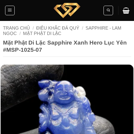
Skip
to
content
TRANG CHỦ
/
ĐIÊU KHẮC ĐÁ QUÝ
/
SAPPHIRE - LAM
NGỌC
/
MẶT PHẬT DI LẶC
Mặt Phật Di Lặc Sapphire Xanh Hero Lục Yên
#MSP-1025-07