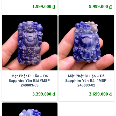
(một dạng đặc biệt của Oxit nhôm – Al203). Khi kết
1.999.000
₫
9.999.000
₫
tinh, do hàm lượng các tạp chất khác nhau nên đá
Sapphire sở hữu rất nhiều sắc màu. Corundum
màu đỏ thì con người vẫn quen gọi chúng là Ruby
(hồng ngọc) còn các corundum màu khác thì được
gọi chung là Sapphire.
Mặt Phật Di Lặc – Đá
Mặt Phật Di Lặc – Đá
Sapphire Yên Bái #MSP-
Sapphire Yên Bái #MSP-
240603-03
240603-02
3.399.000
₫
3.699.000
₫