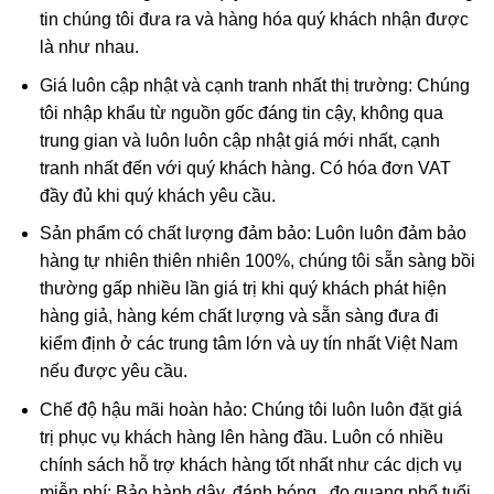
phù hộ độ trì,…Và mặt dây chuyền
Phật Di Lặc
cũng được
tin chúng tôi đưa ra và hàng hóa quý khách nhận được
nhiều tín đồ kể cả tín ngưỡng Phật hay không tín ngưỡng
là như nhau.
đều ưa chuộng.
Giá luôn cập nhật và cạnh tranh nhất thị trường: Chúng
tôi nhập khẩu từ nguồn gốc đáng tin cậy, không qua
trung gian và luôn luôn cập nhật giá mới nhất, cạnh
tranh nhất đến với quý khách hàng. Có hóa đơn VAT
đầy đủ khi quý khách yêu cầu.
Sản phẩm có chất lượng đảm bảo: Luôn luôn đảm bảo
hàng tự nhiên thiên nhiên 100%, chúng tôi sẵn sàng bồi
thường gấp nhiều lần giá trị khi quý khách phát hiện
hàng giả, hàng kém chất lượng và sẵn sàng đưa đi
kiểm định ở các trung tâm lớn và uy tín nhất Việt Nam
nếu được yêu cầu.
Phật Di Lặc trong phong thủy
Chế độ hậu mãi hoàn hảo: Chúng tôi luôn luôn đặt giá
Ngày nay, Phật Di Lặc được tạo hình nhiều kiểu khác nhau
trị phục vụ khách hàng lên hàng đầu. Luôn có nhiều
chứ không có 1 kiểu nhất định:
chính sách hỗ trợ khách hàng tốt nhất như các dịch vụ
miễn phí: Bảo hành dây, đánh bóng , đo quang phổ tuổi