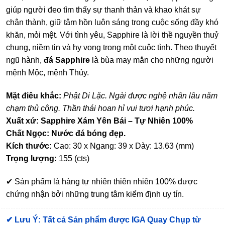
giúp người đeo tìm thấy sự thanh thản và khao khát sự
chân thành, giữ tâm hồn luôn sáng trong cuộc sống đầy khó
khăn, mỏi mệt. Với tình yêu, Sapphire là lời thề nguyền thuỷ
chung, niềm tin và hy vọng trong một cuộc tình. Theo thuyết
ngũ hành,
đá Sapphire
là bùa may mắn cho những người
mệnh Mộc, mệnh Thủy.
Mặt điêu khắc:
Phật Di Lặc. Ngài được nghệ nhân lâu năm
chạm thủ công. Thần thái hoan hỉ vui tươi hạnh phúc.
Xuất xứ: Sapphire Xám Yên Bái – Tự Nhiên 100%
Chất Ngọc: Nước đá bóng đẹp.
Kích thước:
Cao: 30 x Ngang: 39 x Dày: 13.63 (mm)
Trọng lượng:
155 (cts)
✔ Sản phẩm là hàng tự nhiên thiên nhiên 100% được
chứng nhận bởi những trung tâm kiểm định uy tín.
✔
Lưu Ý: Tất cả Sản phẩm được IGA Quay Chụp từ