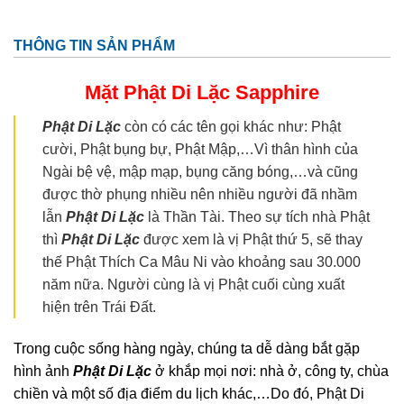
THÔNG TIN SẢN PHẨM
Mặt Phật Di Lặc
Sapphire
Phật Di Lặc
còn có các tên gọi khác như: Phật
cười, Phật bụng bự, Phật Mập,…Vì thân hình của
Ngài bệ vệ, mập mạp, bụng căng bóng,…và cũng
được thờ phụng nhiều nên nhiều người đã nhầm
lẫn
Phật Di Lặc
là Thần Tài. Theo sự tích nhà Phật
thì
Phật Di Lặc
được xem là vị Phật thứ 5, sẽ thay
thế Phật Thích Ca Mâu Ni vào khoảng sau 30.000
năm nữa. Người cùng là vị Phật cuối cùng xuất
hiện trên Trái Đất.
Trong cuộc sống hàng ngày, chúng ta dễ dàng bắt gặp
hình ảnh
Phật Di Lặc
ở khắp mọi nơi: nhà ở, công ty, chùa
chiền và một số địa điểm du lịch khác,…Do đó, Phật Di