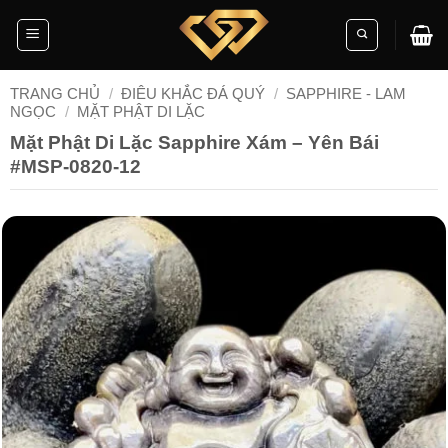
Skip
to
content
TRANG CHỦ
/
ĐIÊU KHẮC ĐÁ QUÝ
/
SAPPHIRE - LAM
NGỌC
/
MẶT PHẬT DI LẶC
Mặt Phật Di Lặc Sapphire Xám – Yên Bái
#MSP-0820-12