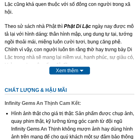
Lặc cũng khá quen thuộc với số đông con người trong xã
hội.
Theo sử sách nhà Phật thì
Phật Di Lặc
ngày nay được mô
tả lại với hình dáng: thân hình mập, ung dung tự tại, tướng
ngồi thoải mái, miệng luôn cười tươi, bụng căng phệ.
Chính vì vậy, con người luôn tin rằng thờ hay trưng bày Di
Lặc trong nhà sẽ mang lại niềm vui, hạnh phúc, sự giàu có,
khỏe mạnh, cuộc sống đủ đầy.
Xem thêm
Phật Di Lặc
cao quý, thiêng liêng,…nên chất liệu để các
nghệ nhân điêu khắc nên Ngài cũng quý và sang không
CHẤT LƯỢNG & HẬU MÃI
kém như: các loại gỗ quý, đá quý,…
Infinity Gems An Thịnh Cam Kết:
Ngoài tượng
Phật Di Lặc
to, chễm chệ được đặt tại tư gia,
Hình ảnh thật cho giá trị thật: Sản phẩm được chụp ảnh,
công ty, nơi công cộng thì hình ảnh Ngài cũng được điêu
quay phim thật, kỹ lưỡng từng góc cạnh từ đội ngũ
khắc tinh xảo trên nền mặt dây chuyền. Điều này giúp
Infinity Gems An Thịnh không mượn ảnh hay dùng hình
chúng ta có thể mang Phật bên mình mọi lúc mọi nơi để
ảnh trên mạng để cho quý khách một sự đảm bảo thông