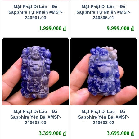
tên thân mật khác là
đá Lam Ngọc
. Chúng được
Mặt Phật Di Lặc – Đá
Mặt Phật Di Lặc – Đá
hình thành dưới điều kiện áp suất và nhiệt độ cao
Sapphire Tự Nhiên #MSP-
Sapphire Tự Nhiên #MSP-
240901-03
240806-01
trong lòng đất, có thành phần chính là corundum
(một dạng đặc biệt của Oxit nhôm – Al203). Khi kết
1.999.000
₫
9.999.000
₫
tinh, do hàm lượng các tạp chất khác nhau nên đá
Sapphire sở hữu rất nhiều sắc màu. Corundum
màu đỏ thì con người vẫn quen gọi chúng là Ruby
(hồng ngọc) còn các corundum màu khác thì được
gọi chung là Sapphire.
Mặt Phật Di Lặc – Đá
Mặt Phật Di Lặc – Đá
Sapphire Yên Bái #MSP-
Sapphire Yên Bái #MSP-
240603-03
240603-02
3.399.000
₫
3.699.000
₫