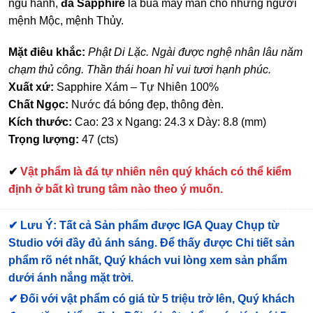
ngũ hành,
đá Sapphire
là bùa may mắn cho những người
mệnh Mộc, mệnh Thủy.
Mặt điêu khắc:
Phật Di Lặc. Ngài được nghệ nhân lâu năm
chạm thủ công. Thần thái hoan hỉ vui tươi hạnh phúc.
Xuất xứ:
Sapphire Xám – Tự Nhiên 100%
Chất Ngọc:
Nước đá bóng đẹp, thông đèn.
Kích thước:
Cao: 23 x Ngang: 24.3 x Dày: 8.8 (mm)
Trọng lượng:
47 (cts)
✔
Vật phẩm là đá tự nhiên nên quý khách có thể kiểm
định ở bất kì trung tâm nào theo ý muốn.
✔
Lưu Ý: Tất cả Sản phẩm được IGA Quay Chụp từ
Studio với đầy đủ ánh sáng. Để thấy được Chi tiết sản
phẩm rõ nét nhất, Quý khách vui lòng xem sản phẩm
dưới ánh nắng mặt trời.
✔
Đối với vật phẩm có giá từ 5 triệu trở lên, Quý khách