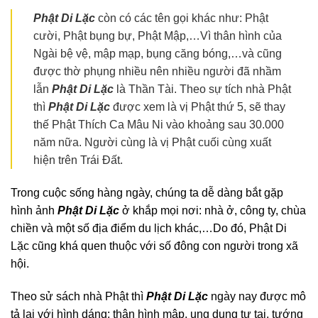
Phật Di Lặc
còn có các tên gọi khác như: Phật
cười, Phật bụng bự, Phật Mập,…Vì thân hình của
Ngài bệ vệ, mập mạp, bụng căng bóng,…và cũng
được thờ phụng nhiều nên nhiều người đã nhầm
lẫn
Phật Di Lặc
là Thần Tài. Theo sự tích nhà Phật
thì
Phật Di Lặc
được xem là vị Phật thứ 5, sẽ thay
thế Phật Thích Ca Mâu Ni vào khoảng sau 30.000
năm nữa. Người cùng là vị Phật cuối cùng xuất
hiện trên Trái Đất.
Trong cuộc sống hàng ngày, chúng ta dễ dàng bắt gặp
hình ảnh
Phật Di Lặc
ở khắp mọi nơi: nhà ở, công ty, chùa
chiền và một số địa điểm du lịch khác,…Do đó, Phật Di
Lặc cũng khá quen thuộc với số đông con người trong xã
hội.
Theo sử sách nhà Phật thì
Phật Di Lặc
ngày nay được mô
tả lại với hình dáng: thân hình mập, ung dung tự tại, tướng