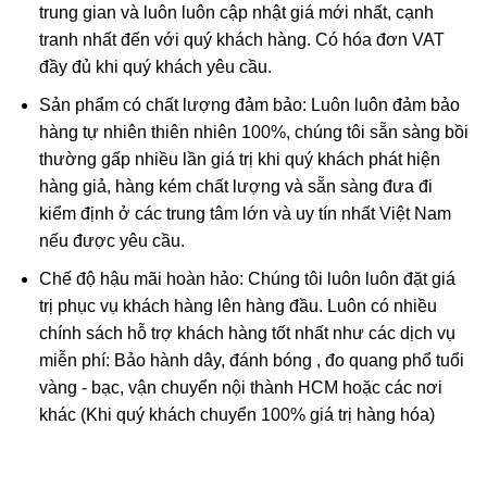
trung gian và luôn luôn cập nhật giá mới nhất, cạnh
tranh nhất đến với quý khách hàng. Có hóa đơn VAT
đầy đủ khi quý khách yêu cầu.
Sản phẩm có chất lượng đảm bảo: Luôn luôn đảm bảo
hàng tự nhiên thiên nhiên 100%, chúng tôi sẵn sàng bồi
thường gấp nhiều lần giá trị khi quý khách phát hiện
hàng giả, hàng kém chất lượng và sẵn sàng đưa đi
kiểm định ở các trung tâm lớn và uy tín nhất Việt Nam
nếu được yêu cầu.
Phật Di Lặc trong phong thủy
Chế độ hậu mãi hoàn hảo: Chúng tôi luôn luôn đặt giá
Ngày nay, Phật Di Lặc được tạo hình nhiều kiểu khác nhau
trị phục vụ khách hàng lên hàng đầu. Luôn có nhiều
chứ không có 1 kiểu nhất định:
chính sách hỗ trợ khách hàng tốt nhất như các dịch vụ
miễn phí: Bảo hành dây, đánh bóng , đo quang phổ tuổi
Phật Di Lặc nô đùa cùng bọn trẻ
vàng - bạc, vận chuyển nội thành HCM hoặc các nơi
Phật Di Lặc kéo túi tiền
khác (Khi quý khách chuyển 100% giá trị hàng hóa)
Phật Di Lặc tay cầm thỏi vàng
Phật Di Lặc ôm phiến đá