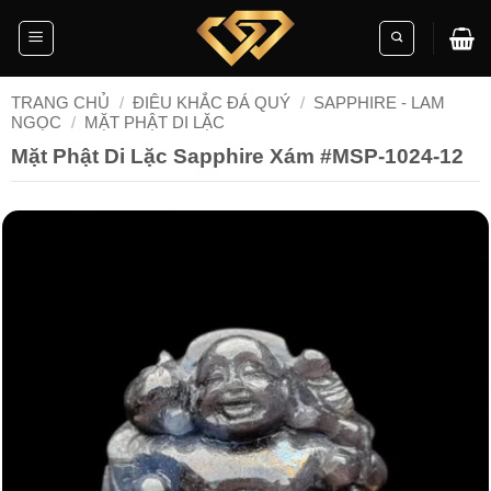
Skip
to
content
TRANG CHỦ
/
ĐIÊU KHẮC ĐÁ QUÝ
/
SAPPHIRE - LAM
NGỌC
/
MẶT PHẬT DI LẶC
Mặt Phật Di Lặc Sapphire Xám #MSP-1024-12