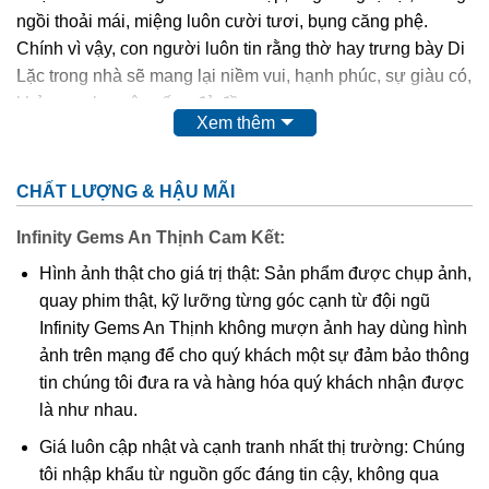
ngồi thoải mái, miệng luôn cười tươi, bụng căng phệ.
Chính vì vậy, con người luôn tin rằng thờ hay trưng bày Di
Lặc trong nhà sẽ mang lại niềm vui, hạnh phúc, sự giàu có,
khỏe mạnh, cuộc sống đủ đầy.
Xem thêm
Phật Di Lặc
cao quý, thiêng liêng,…nên chất liệu để các
nghệ nhân điêu khắc nên Ngài cũng quý và sang không
CHẤT LƯỢNG & HẬU MÃI
kém như: các loại gỗ quý, đá quý,…
Infinity Gems An Thịnh Cam Kết:
Ngoài tượng
Phật Di Lặc
to, chễm chệ được đặt tại tư gia,
Hình ảnh thật cho giá trị thật: Sản phẩm được chụp ảnh,
công ty, nơi công cộng thì hình ảnh Ngài cũng được điêu
quay phim thật, kỹ lưỡng từng góc cạnh từ đội ngũ
khắc tinh xảo trên nền mặt dây chuyền. Điều này giúp
Infinity Gems An Thịnh không mượn ảnh hay dùng hình
chúng ta có thể mang Phật bên mình mọi lúc mọi nơi để
ảnh trên mạng để cho quý khách một sự đảm bảo thông
phù hộ độ trì,…Và mặt dây chuyền
Phật Di Lặc
cũng được
tin chúng tôi đưa ra và hàng hóa quý khách nhận được
nhiều tín đồ kể cả tín ngưỡng Phật hay không tín ngưỡng
là như nhau.
đều ưa chuộng.
Giá luôn cập nhật và cạnh tranh nhất thị trường: Chúng
tôi nhập khẩu từ nguồn gốc đáng tin cậy, không qua