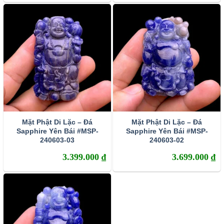
Sapphire sở hữu rất nhiều sắc màu. Corundum
màu đỏ thì con người vẫn quen gọi chúng là Ruby
(hồng ngọc) còn các corundum màu khác thì được
gọi chung là Sapphire.
Mặt Phật Di Lặc – Đá
Mặt Phật Di Lặc – Đá
Sapphire Yên Bái #MSP-
Sapphire Yên Bái #MSP-
240603-03
240603-02
3.399.000
₫
3.699.000
₫
Sự phân bố của đá Sapphire