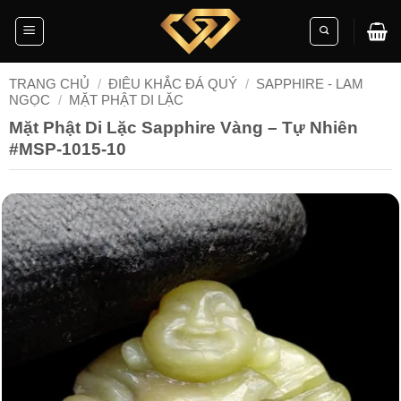
Skip
to
content
TRANG CHỦ
/
ĐIÊU KHẮC ĐÁ QUÝ
/
SAPPHIRE - LAM
NGỌC
/
MẶT PHẬT DI LẶC
Mặt Phật Di Lặc Sapphire Vàng – Tự Nhiên
#MSP-1015-10