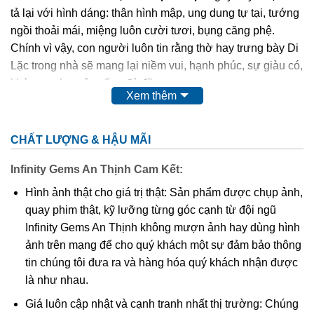
tả lại với hình dáng: thân hình mập, ung dung tự tại, tướng
ngồi thoải mái, miệng luôn cười tươi, bụng căng phệ.
Chính vì vậy, con người luôn tin rằng thờ hay trưng bày Di
Lặc trong nhà sẽ mang lại niềm vui, hạnh phúc, sự giàu có,
khỏe mạnh, cuộc sống đủ đầy.
Xem thêm
Phật Di Lặc
cao quý, thiêng liêng,…nên chất liệu để các
nghệ nhân điêu khắc nên Ngài cũng quý và sang không
CHẤT LƯỢNG & HẬU MÃI
kém như: các loại gỗ quý, đá quý,…
Infinity Gems An Thịnh Cam Kết:
Ngoài tượng
Phật Di Lặc
to, chễm chệ được đặt tại tư gia,
Hình ảnh thật cho giá trị thật: Sản phẩm được chụp ảnh,
công ty, nơi công cộng thì hình ảnh Ngài cũng được điêu
quay phim thật, kỹ lưỡng từng góc cạnh từ đội ngũ
khắc tinh xảo trên nền mặt dây chuyền. Điều này giúp
Infinity Gems An Thịnh không mượn ảnh hay dùng hình
chúng ta có thể mang Phật bên mình mọi lúc mọi nơi để
ảnh trên mạng để cho quý khách một sự đảm bảo thông
phù hộ độ trì,…Và mặt dây chuyền
Phật Di Lặc
cũng được
tin chúng tôi đưa ra và hàng hóa quý khách nhận được
nhiều tín đồ kể cả tín ngưỡng Phật hay không tín ngưỡng
là như nhau.
đều ưa chuộng.
Giá luôn cập nhật và cạnh tranh nhất thị trường: Chúng