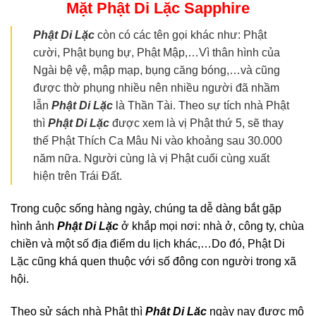
Mặt Phật Di Lặc
Sapphire
Phật Di Lặc
còn có các tên gọi khác như: Phật
cười, Phật bụng bự, Phật Mập,…Vì thân hình của
Ngài bệ vệ, mập mạp, bụng căng bóng,…và cũng
được thờ phụng nhiều nên nhiều người đã nhầm
lẫn
Phật Di Lặc
là Thần Tài. Theo sự tích nhà Phật
thì
Phật Di Lặc
được xem là vị Phật thứ 5, sẽ thay
thế Phật Thích Ca Mâu Ni vào khoảng sau 30.000
năm nữa. Người cùng là vị Phật cuối cùng xuất
hiện trên Trái Đất.
Trong cuộc sống hàng ngày, chúng ta dễ dàng bắt gặp
hình ảnh
Phật Di Lặc
ở khắp mọi nơi: nhà ở, công ty, chùa
chiền và một số địa điểm du lịch khác,…Do đó, Phật Di
Lặc cũng khá quen thuộc với số đông con người trong xã
hội.
Theo sử sách nhà Phật thì
Phật Di Lặc
ngày nay được mô