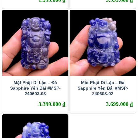
tinh, do hàm lượng các tạp chất khác nhau nên đá
Sapphire sở hữu rất nhiều sắc màu. Corundum
màu đỏ thì con người vẫn quen gọi chúng là Ruby
(hồng ngọc) còn các corundum màu khác thì được
gọi chung là Sapphire.
Mặt Phật Di Lặc – Đá
Mặt Phật Di Lặc – Đá
Sapphire Yên Bái #MSP-
Sapphire Yên Bái #MSP-
240603-03
240603-02
3.399.000
₫
3.699.000
₫
Sự phân bố của đá Sapphire