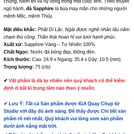
chung, niềm tin và hy vọng trong một cuộc tình. Theo thuyết
ngũ hành,
đá Sapphire
là bùa may mắn cho những người
mệnh Mộc, mệnh Thủy.
Mặt điêu khắc:
Phật Di Lặc. Ngài được nghệ nhân lâu năm
chạm thủ công. Thần thái hoan hỉ vui tươi hạnh phúc.
Xuất xứ:
Sapphire Vàng – Tự Nhiên 100%
Chất Ngọc:
Nước đá bóng đẹp, thông đèn.
Kích thước:
Cao: 24.9 x Ngang: 35.4 x Dày: 10.5 (mm)
Trọng lượng:
75 (cts)
✔
Vật phẩm là đá tự nhiên nên quý khách có thể kiểm
định ở bất kì trung tâm nào theo ý muốn.
✔
Lưu Ý: Tất cả Sản phẩm được IGA Quay Chụp từ
Studio với đầy đủ ánh sáng. Để thấy được Chi tiết sản
phẩm rõ nét nhất, Quý khách vui lòng xem sản phẩm
dưới ánh nắng mặt trời.