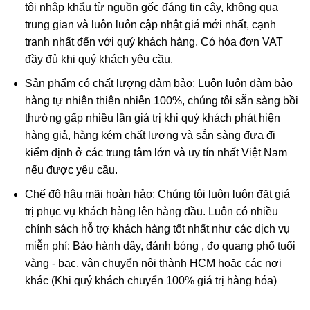
tôi nhập khẩu từ nguồn gốc đáng tin cậy, không qua
trung gian và luôn luôn cập nhật giá mới nhất, cạnh
tranh nhất đến với quý khách hàng. Có hóa đơn VAT
đầy đủ khi quý khách yêu cầu.
Sản phẩm có chất lượng đảm bảo: Luôn luôn đảm bảo
hàng tự nhiên thiên nhiên 100%, chúng tôi sẵn sàng bồi
thường gấp nhiều lần giá trị khi quý khách phát hiện
hàng giả, hàng kém chất lượng và sẵn sàng đưa đi
kiểm định ở các trung tâm lớn và uy tín nhất Việt Nam
nếu được yêu cầu.
Phật Di Lặc trong phong thủy
Chế độ hậu mãi hoàn hảo: Chúng tôi luôn luôn đặt giá
Ngày nay, Phật Di Lặc được tạo hình nhiều kiểu khác nhau
trị phục vụ khách hàng lên hàng đầu. Luôn có nhiều
chứ không có 1 kiểu nhất định:
chính sách hỗ trợ khách hàng tốt nhất như các dịch vụ
miễn phí: Bảo hành dây, đánh bóng , đo quang phổ tuổi
Phật Di Lặc nô đùa cùng bọn trẻ
vàng - bạc, vận chuyển nội thành HCM hoặc các nơi
Phật Di Lặc kéo túi tiền
khác (Khi quý khách chuyển 100% giá trị hàng hóa)
Phật Di Lặc tay cầm thỏi vàng