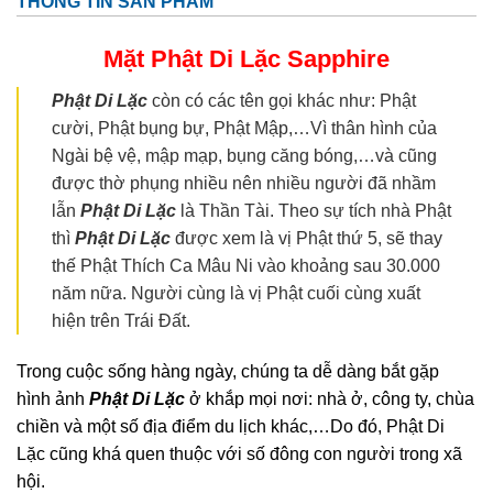
THÔNG TIN SẢN PHẨM
Mặt Phật Di Lặc
Sapphire
Phật Di Lặc
còn có các tên gọi khác như: Phật
cười, Phật bụng bự, Phật Mập,…Vì thân hình của
Ngài bệ vệ, mập mạp, bụng căng bóng,…và cũng
được thờ phụng nhiều nên nhiều người đã nhầm
lẫn
Phật Di Lặc
là Thần Tài. Theo sự tích nhà Phật
thì
Phật Di Lặc
được xem là vị Phật thứ 5, sẽ thay
thế Phật Thích Ca Mâu Ni vào khoảng sau 30.000
năm nữa. Người cùng là vị Phật cuối cùng xuất
hiện trên Trái Đất.
Trong cuộc sống hàng ngày, chúng ta dễ dàng bắt gặp
hình ảnh
Phật Di Lặc
ở khắp mọi nơi: nhà ở, công ty, chùa
chiền và một số địa điểm du lịch khác,…Do đó, Phật Di
Lặc cũng khá quen thuộc với số đông con người trong xã
hội.