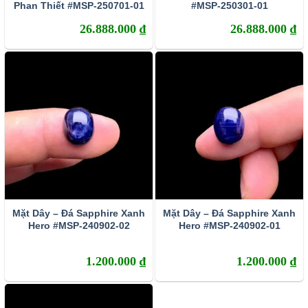
Phan Thiết #MSP-250701-01
#MSP-250301-01
trong lòng đất, có thành phần chính là corundum
(một dạng đặc biệt của Oxit nhôm – Al203). Khi kết
26.888.000
₫
26.888.000
₫
tinh, do hàm lượng các tạp chất khác nhau nên đá
Sapphire sở hữu rất nhiều sắc màu. Corundum
màu đỏ thì con người vẫn quen gọi chúng là Ruby
(hồng ngọc) còn các corundum màu khác thì được
gọi chung là Sapphire.
Mặt Dây – Đá Sapphire Xanh
Mặt Dây – Đá Sapphire Xanh
Hero #MSP-240902-02
Hero #MSP-240902-01
1.200.000
₫
1.200.000
₫