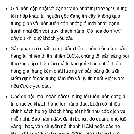
đều ưa chuộng.
Giá luôn cập nhật và cạnh tranh nhất thị trường: Chúng
tôi nhập khẩu từ nguồn gốc đáng tin cậy, không qua
trung gian và luôn luôn cập nhật giá mới nhất, cạnh
tranh nhất đến với quý khách hàng. Có hóa đơn VAT
đầy đủ khi quý khách yêu cầu.
Sản phẩm có chất lượng đảm bảo: Luôn luôn đảm bảo
hàng tự nhiên thiên nhiên 100%, chúng tôi sẵn sàng bồi
thường gấp nhiều lần giá trị khi quý khách phát hiện
hàng giả, hàng kém chất lượng và sẵn sàng đưa đi
kiểm định ở các trung tâm lớn và uy tín nhất Việt Nam
nếu được yêu cầu.
Phật Di Lặc trong phong thủy
Chế độ hậu mãi hoàn hảo: Chúng tôi luôn luôn đặt giá
Ngày nay, Phật Di Lặc được tạo hình nhiều kiểu khác nhau
trị phục vụ khách hàng lên hàng đầu. Luôn có nhiều
chứ không có 1 kiểu nhất định:
chính sách hỗ trợ khách hàng tốt nhất như các dịch vụ
miễn phí: Bảo hành dây, đánh bóng , đo quang phổ tuổi
Phật Di Lặc nô đùa cùng bọn trẻ
vàng - bạc, vận chuyển nội thành HCM hoặc các nơi
Phật Di Lặc kéo túi tiền
khác (Khi quý khách chuyển 100% giá trị hàng hóa)