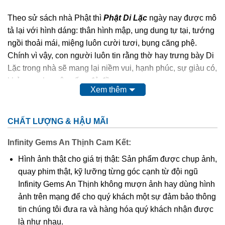
Theo sử sách nhà Phật thì
Phật Di Lặc
ngày nay được mô
tả lại với hình dáng: thân hình mập, ung dung tự tại, tướng
ngồi thoải mái, miệng luôn cười tươi, bụng căng phệ.
Chính vì vậy, con người luôn tin rằng thờ hay trưng bày Di
Lặc trong nhà sẽ mang lại niềm vui, hạnh phúc, sự giàu có,
khỏe mạnh, cuộc sống đủ đầy.
Xem thêm
Phật Di Lặc
cao quý, thiêng liêng,…nên chất liệu để các
nghệ nhân điêu khắc nên Ngài cũng quý và sang không
CHẤT LƯỢNG & HẬU MÃI
kém như: các loại gỗ quý, đá quý,…
Infinity Gems An Thịnh Cam Kết:
Ngoài tượng
Phật Di Lặc
to, chễm chệ được đặt tại tư gia,
Hình ảnh thật cho giá trị thật: Sản phẩm được chụp ảnh,
công ty, nơi công cộng thì hình ảnh Ngài cũng được điêu
quay phim thật, kỹ lưỡng từng góc cạnh từ đội ngũ
khắc tinh xảo trên nền mặt dây chuyền. Điều này giúp
Infinity Gems An Thịnh không mượn ảnh hay dùng hình
chúng ta có thể mang Phật bên mình mọi lúc mọi nơi để
ảnh trên mạng để cho quý khách một sự đảm bảo thông
phù hộ độ trì,…Và mặt dây chuyền
Phật Di Lặc
cũng được
tin chúng tôi đưa ra và hàng hóa quý khách nhận được
nhiều tín đồ kể cả tín ngưỡng Phật hay không tín ngưỡng
là như nhau.