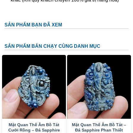
Phật Di Lặc tay cầm thỏi vàng
Phật Di Lặc ôm phiến đá
SẢN PHẨM BẠN ĐÃ XEM
Phật Di Lặc dưới cây tùng, vác bao bố to phía sau
lưng…
SẢN PHẨM BÁN CHẠY CÙNG DANH MỤC
Với mỗi tạo hình, Phật Di Lặc sẽ mang lại ý nghĩa riêng
nhưng vẫn không thể tách rời những ý nghĩa chung nhất:
Cuộc sống sung túc, con cháu đề huề, mang lại may mắn,
sức khỏe tài lộc, thịnh vượng, niềm vui, hạnh phúc, ấm no,
xua đuổi tà ma…
Sapphire là gì? Ý Nghĩa và Các Dụng
của Sapphire
Sapphire
còn được con người gọi bằng một cái
tên thân mật khác là
đá Lam Ngọc
. Chúng được
Mặt Quan Thế Âm Bồ Tát
Mặt Quan Thế Âm Bồ Tát –
hình thành dưới điều kiện áp suất và nhiệt độ cao
Cưỡi Rồng – Đá Sapphire
Đá Sapphire Phan Thiết