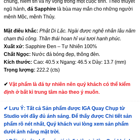
chung, niềm tin và hy vọng trong một cuộc tình. Theo thuyết
ngũ hành,
đá Sapphire
là bùa may mắn cho những người
mệnh Mộc, mệnh Thủy.
Mặt điêu khắc:
Phật Di Lặc. Ngài được nghệ nhân lâu năm
chạm thủ công. Thần thái hoan hỉ vui tươi hạnh phúc.
Xuất xứ:
Sapphire Đen – Tự Nhiên 100%
Chất Ngọc:
Nước đá bóng đẹp, thông đèn.
Kích thước:
Cao: 40.5 x Ngang: 46.5 x Dày: 13.7 (mm)
Trọng lượng:
222.2 (cts)
✔
Vật phẩm là đá tự nhiên nên quý khách có thể kiểm
định ở bất kì trung tâm nào theo ý muốn.
✔
Lưu Ý: Tất cả Sản phẩm được IGA Quay Chụp từ
Studio với đầy đủ ánh sáng. Để thấy được Chi tiết sản
phẩm rõ nét nhất, Quý khách vui lòng xem sản phẩm
dưới ánh nắng mặt trời.