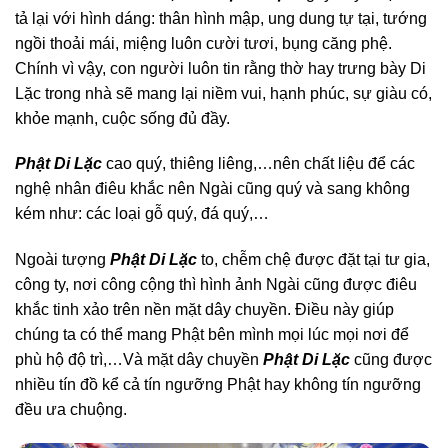
tả lại với hình dáng: thân hình mập, ung dung tự tại, tướng
ngồi thoải mái, miệng luôn cười tươi, bụng căng phệ.
Chính vì vậy, con người luôn tin rằng thờ hay trưng bày Di
Lặc trong nhà sẽ mang lại niềm vui, hạnh phúc, sự giàu có,
khỏe mạnh, cuộc sống đủ đầy.
Phật Di Lặc
cao quý, thiêng liêng,…nên chất liệu để các
nghệ nhân điêu khắc nên Ngài cũng quý và sang không
kém như: các loại gỗ quý, đá quý,…
Ngoài tượng
Phật Di Lặc
to, chễm chệ được đặt tại tư gia,
công ty, nơi công cộng thì hình ảnh Ngài cũng được điêu
khắc tinh xảo trên nền mặt dây chuyền. Điều này giúp
chúng ta có thể mang Phật bên mình mọi lúc mọi nơi để
phù hộ độ trì,…Và mặt dây chuyền
Phật Di Lặc
cũng được
nhiều tín đồ kể cả tín ngưỡng Phật hay không tín ngưỡng
đều ưa chuộng.