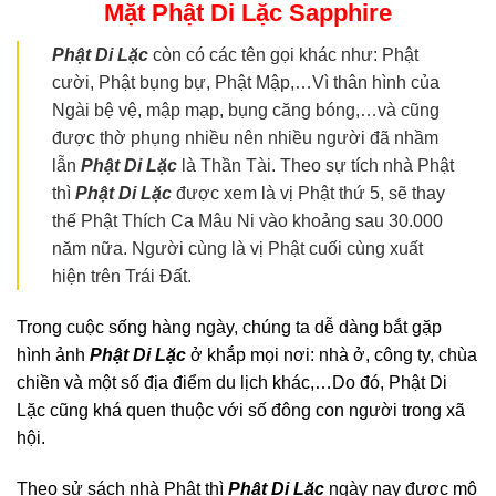
Mặt Phật Di Lặc
Sapphire
Phật Di Lặc
còn có các tên gọi khác như: Phật
cười, Phật bụng bự, Phật Mập,…Vì thân hình của
Ngài bệ vệ, mập mạp, bụng căng bóng,…và cũng
được thờ phụng nhiều nên nhiều người đã nhầm
lẫn
Phật Di Lặc
là Thần Tài. Theo sự tích nhà Phật
thì
Phật Di Lặc
được xem là vị Phật thứ 5, sẽ thay
thế Phật Thích Ca Mâu Ni vào khoảng sau 30.000
năm nữa. Người cùng là vị Phật cuối cùng xuất
hiện trên Trái Đất.
Trong cuộc sống hàng ngày, chúng ta dễ dàng bắt gặp
hình ảnh
Phật Di Lặc
ở khắp mọi nơi: nhà ở, công ty, chùa
chiền và một số địa điểm du lịch khác,…Do đó, Phật Di
Lặc cũng khá quen thuộc với số đông con người trong xã
hội.
Theo sử sách nhà Phật thì
Phật Di Lặc
ngày nay được mô