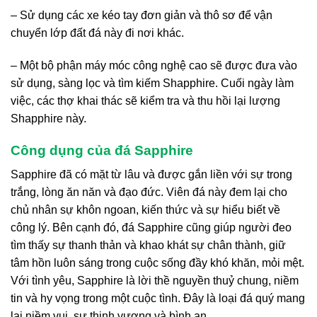
– Sử dụng các xe kéo tay đơn giản và thô sơ để vận
chuyển lớp đất đá này đi nơi khác.
– Một bộ phận máy móc công nghệ cao sẽ được đưa vào
sử dụng, sàng lọc và tìm kiếm Shapphire. Cuối ngày làm
việc, các thợ khai thác sẽ kiểm tra và thu hồi lại lượng
Shapphire này.
Công dụng của đá Sapphire
Sapphire đã có mặt từ lâu và được gắn liền với sự trong
trắng, lòng ăn năn và đạo đức. Viên đá này đem lại cho
chủ nhân sự khôn ngoan, kiến thức và sự hiểu biết về
công lý. Bên cạnh đó, đá Sapphire cũng giúp người đeo
tìm thấy sự thanh thản và khao khát sự chân thành, giữ
tâm hồn luôn sáng trong cuộc sống đầy khó khăn, mỏi mệt.
Với tình yêu, Sapphire là lời thề nguyền thuỷ chung, niềm
tin và hy vọng trong một cuộc tình. Đây là loại đá quý mang
lại niềm vui, sự thịnh vượng và bình an.