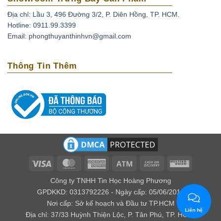
Địa chỉ: Lầu 3, 496 Đường 3/2, P. Diên Hồng, TP. HCM.
Hotline: 0911.99.3399
Email: phongthuyanthinhvn@gmail.com
Thông Tin Thêm
Visa
MasterCard
American
Atm
Cash
Western
Express
On
Union
Công ty TNHH Tin Học Hoàng Phương
Delivery
GPDKKD: 0313792226 - Ngày cấp: 05/06/2016
Nơi cấp: Sở kế hoạch và Đầu tư TP.HCM
Liên hệ
Địa chỉ: 37/33 Huỳnh Thiện Lộc, P. Tân Phú, TP. HCM.