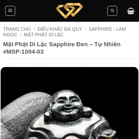
Skip
to
content
TRANG CHỦ
/
ĐIÊU KHẮC ĐÁ QUÝ
/
SAPPHIRE - LAM
NGỌC
/
MẶT PHẬT DI LẶC
Mặt Phật Di Lặc Sapphire Đen – Tự Nhiên
#MSP-1004-03