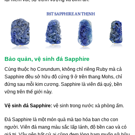
Bảo quản, vệ sinh đá Sapphire
Cùng thuộc họ Corundum, không chỉ riêng Ruby mà cả
Sapphire đều sở hữu độ cứng 9 ở trên thang Mohs, chỉ
đứng sau mỗi kim cương. Sapphire là viên đá quý, bền
vững trên thế giới này.
Vệ sinh đá Sapphire:
vệ sinh trong nước xà phòng ấm.
Đá Sapphire là một món quà mà tạo hóa ban cho con
người. Viên đá mang màu sắc lấp lánh, độ bền cao và có
giá trị. Vậy nên bất cứ ai cũng đem lòng ham muốn sở hữu