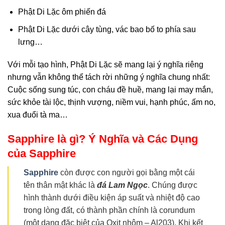
Phật Di Lặc ôm phiến đá
Phật Di Lặc dưới cây tùng, vác bao bố to phía sau
lưng…
Với mỗi tạo hình, Phật Di Lặc sẽ mang lại ý nghĩa riêng
nhưng vẫn không thể tách rời những ý nghĩa chung nhất:
Cuộc sống sung túc, con cháu đề huề, mang lại may mắn,
sức khỏe tài lộc, thịnh vượng, niềm vui, hạnh phúc, ấm no,
xua đuổi tà ma…
Sapphire là gì? Ý Nghĩa và Các Dụng
của Sapphire
Sapphire
còn được con người gọi bằng một cái
tên thân mật khác là
đá Lam Ngọc
. Chúng được
hình thành dưới điều kiện áp suất và nhiệt độ cao
trong lòng đất, có thành phần chính là corundum
(một dạng đặc biệt của Oxit nhôm – Al203). Khi kết