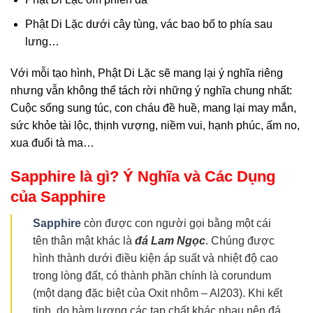
Phật Di Lặc dưới cây tùng, vác bao bố to phía sau
lưng…
Với mỗi tạo hình, Phật Di Lặc sẽ mang lại ý nghĩa riêng
nhưng vẫn không thể tách rời những ý nghĩa chung nhất:
Cuộc sống sung túc, con cháu đề huề, mang lại may mắn,
sức khỏe tài lộc, thịnh vượng, niềm vui, hạnh phúc, ấm no,
xua đuổi tà ma…
Sapphire là gì? Ý Nghĩa và Các Dụng
của Sapphire
Sapphire
còn được con người gọi bằng một cái
tên thân mật khác là
đá Lam Ngọc
. Chúng được
hình thành dưới điều kiện áp suất và nhiệt độ cao
trong lòng đất, có thành phần chính là corundum
(một dạng đặc biệt của Oxit nhôm – Al203). Khi kết
tinh, do hàm lượng các tạp chất khác nhau nên đá