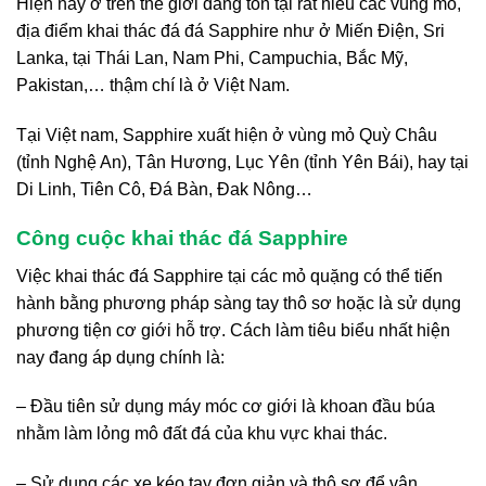
Hiện nay ở trên thế giới đang tồn tại rất hiều các vùng mỏ,
địa điểm khai thác đá đá Sapphire như ở Miến Điện, Sri
Lanka, tại Thái Lan, Nam Phi, Campuchia, Bắc Mỹ,
Pakistan,… thậm chí là ở Việt Nam.
Tại Việt nam, Sapphire xuất hiện ở vùng mỏ Quỳ Châu
(tỉnh Nghệ An), Tân Hương, Lục Yên (tỉnh Yên Bái), hay tại
Di Linh, Tiên Cô, Đá Bàn, Đak Nông…
Công cuộc khai thác đá Sapphire
Việc khai thác đá Sapphire tại các mỏ quặng có thể tiến
hành bằng phương pháp sàng tay thô sơ hoặc là sử dụng
phương tiện cơ giới hỗ trợ. Cách làm tiêu biểu nhất hiện
nay đang áp dụng chính là:
– Đầu tiên sử dụng máy móc cơ giới là khoan đầu búa
nhằm làm lỏng mô đất đá của khu vực khai thác.
– Sử dụng các xe kéo tay đơn giản và thô sơ để vận