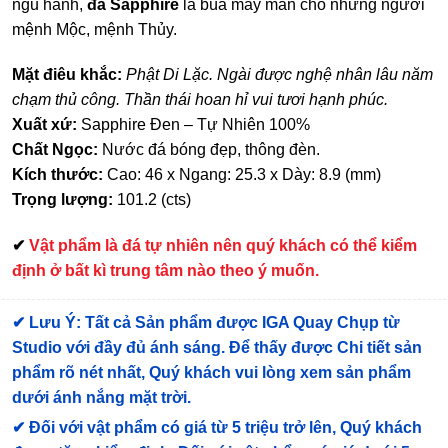
ngũ hành,
đá Sapphire
là bùa may mắn cho những người
mệnh Mộc, mệnh Thủy.
Mặt điêu khắc:
Phật Di Lặc. Ngài được nghệ nhân lâu năm
chạm thủ công. Thần thái hoan hỉ vui tươi hạnh phúc.
Xuất xứ:
Sapphire Đen – Tự Nhiên 100%
Chất Ngọc:
Nước đá bóng đẹp, thông đèn.
Kích thước:
Cao: 46 x Ngang: 25.3 x Dày: 8.9 (mm)
Trọng lượng:
101.2 (cts)
✔
Vật phẩm là đá tự nhiên nên quý khách có thể kiểm
định ở bất kì trung tâm nào theo ý muốn.
✔
Lưu Ý: Tất cả Sản phẩm được IGA Quay Chụp từ
Studio với đầy đủ ánh sáng. Để thấy được Chi tiết sản
phẩm rõ nét nhất, Quý khách vui lòng xem sản phẩm
dưới ánh nắng mặt trời.
✔
Đối với vật phẩm có giá từ 5 triệu trở lên, Quý khách