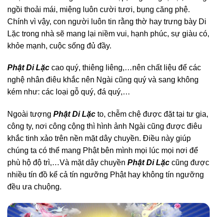
ngồi thoải mái, miệng luôn cười tươi, bụng căng phệ.
Chính vì vậy, con người luôn tin rằng thờ hay trưng bày Di
Lặc trong nhà sẽ mang lại niềm vui, hạnh phúc, sự giàu có,
khỏe mạnh, cuộc sống đủ đầy.
Phật Di Lặc
cao quý, thiêng liêng,…nên chất liệu để các
nghệ nhân điêu khắc nên Ngài cũng quý và sang không
kém như: các loại gỗ quý, đá quý,…
Ngoài tượng
Phật Di Lặc
to, chễm chệ được đặt tại tư gia,
công ty, nơi công cộng thì hình ảnh Ngài cũng được điêu
khắc tinh xảo trên nền mặt dây chuyền. Điều này giúp
chúng ta có thể mang Phật bên mình mọi lúc mọi nơi để
phù hộ độ trì,…Và mặt dây chuyền
Phật Di Lặc
cũng được
nhiều tín đồ kể cả tín ngưỡng Phật hay không tín ngưỡng
đều ưa chuộng.