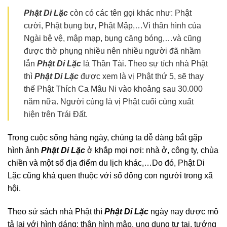
Phật Di Lặc
còn có các tên gọi khác như: Phật
cười, Phật bụng bự, Phật Mập,…Vì thân hình của
Ngài bệ vệ, mập mạp, bụng căng bóng,…và cũng
được thờ phụng nhiều nên nhiều người đã nhầm
lẫn
Phật Di Lặc
là Thần Tài. Theo sự tích nhà Phật
thì
Phật Di Lặc
được xem là vị Phật thứ 5, sẽ thay
thế Phật Thích Ca Mâu Ni vào khoảng sau 30.000
năm nữa. Người cùng là vị Phật cuối cùng xuất
hiện trên Trái Đất.
Trong cuộc sống hàng ngày, chúng ta dễ dàng bắt gặp
hình ảnh
Phật Di Lặc
ở khắp mọi nơi: nhà ở, công ty, chùa
chiền và một số địa điểm du lịch khác,…Do đó, Phật Di
Lặc cũng khá quen thuộc với số đông con người trong xã
hội.
Theo sử sách nhà Phật thì
Phật Di Lặc
ngày nay được mô
tả lại với hình dáng: thân hình mập, ung dung tự tại, tướng