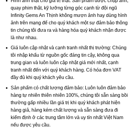
Hình ảnh thật cho giá trị thật: Sản phẩm được chụp ảnh,
công ty, nơi công cộng thì hình ảnh Ngài cũng được điêu
quay phim thật, kỹ lưỡng từng góc cạnh từ đội ngũ
khắc tinh xảo trên nền mặt dây chuyền. Điều này giúp
Infinity Gems An Thịnh không mượn ảnh hay dùng hình
chúng ta có thể mang Phật bên mình mọi lúc mọi nơi để
ảnh trên mạng để cho quý khách một sự đảm bảo thông
phù hộ độ trì,…Và mặt dây chuyền
Phật Di Lặc
cũng được
tin chúng tôi đưa ra và hàng hóa quý khách nhận được
nhiều tín đồ kể cả tín ngưỡng Phật hay không tín ngưỡng
là như nhau.
đều ưa chuộng.
Giá luôn cập nhật và cạnh tranh nhất thị trường: Chúng
tôi nhập khẩu từ nguồn gốc đáng tin cậy, không qua
trung gian và luôn luôn cập nhật giá mới nhất, cạnh
tranh nhất đến với quý khách hàng. Có hóa đơn VAT
đầy đủ khi quý khách yêu cầu.
Sản phẩm có chất lượng đảm bảo: Luôn luôn đảm bảo
hàng tự nhiên thiên nhiên 100%, chúng tôi sẵn sàng bồi
thường gấp nhiều lần giá trị khi quý khách phát hiện
hàng giả, hàng kém chất lượng và sẵn sàng đưa đi
kiểm định ở các trung tâm lớn và uy tín nhất Việt Nam
Mặt Phật Di Lặc điêu khắc từ Ruby
nếu được yêu cầu.