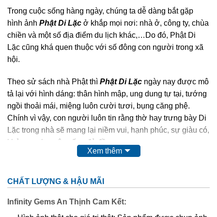
Trong cuộc sống hàng ngày, chúng ta dễ dàng bắt gặp
hình ảnh
Phật Di Lặc
ở khắp mọi nơi: nhà ở, công ty, chùa
chiền và một số địa điểm du lịch khác,…Do đó, Phật Di
Lặc cũng khá quen thuộc với số đông con người trong xã
hội.
Theo sử sách nhà Phật thì
Phật Di Lặc
ngày nay được mô
tả lại với hình dáng: thân hình mập, ung dung tự tại, tướng
ngồi thoải mái, miệng luôn cười tươi, bụng căng phệ.
Chính vì vậy, con người luôn tin rằng thờ hay trưng bày Di
Lặc trong nhà sẽ mang lại niềm vui, hạnh phúc, sự giàu có,
khỏe mạnh, cuộc sống đủ đầy.
Xem thêm
Phật Di Lặc
cao quý, thiêng liêng,…nên chất liệu để các
nghệ nhân điêu khắc nên Ngài cũng quý và sang không
CHẤT LƯỢNG & HẬU MÃI
kém như: các loại gỗ quý, đá quý,…
Infinity Gems An Thịnh Cam Kết:
Ngoài tượng
Phật Di Lặc
to, chễm chệ được đặt tại tư gia,