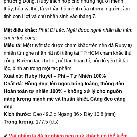
phương Đông, Ruby thích hợp cho những người mệnh
thủy, hỏa và thổ, là vị thần hộ mệnh của những người cầm
tinh con Hợi và chủ nhân sinh vào tháng 7.
Mặt điêu khắc:
Phật Di Lặc. Ngài được nghệ nhân lâu năm
chạm thủ công.
Miêu tả:
Một tuyệt tác được chạm khắc trên nền đá Ruby tự
nhiên từ nghệ nhân rất nổi tiếng tại TP.HCM chạm khắc thủ
công. Đường tạc chi tiết, nét tạc hoan hỉ, hội đủ yếu tốt tài
lộc, bình an trong một tác phẩm.
Xuất xứ: Ruby Huyết – Phi – Tự Nhiên 100%
Chất đá: Hồng đẹp, lên ngọc bóng loáng, thông đèn.
Hoàn toàn tự nhiên 100% – không xử lý cho nguồn
năng lượng mạnh mẽ và thuần khiết. Càng đeo càng
đẹp.
Kích thước:
Cao 49.3 x Ngang 36 x Dày 10.8 (mm)
Trọng lượng:
177.5 (cts)
✔
Vật phẩm là đá tự nhiên nên quý khách có thể kiểm