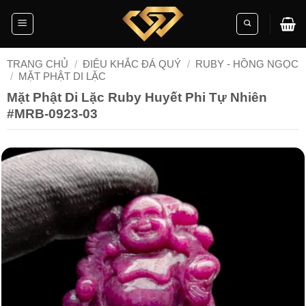
Skip
to
content
TRANG CHỦ
/
ĐIÊU KHẮC ĐÁ QUÝ
/
RUBY - HỒNG NGỌC
/
MẶT PHẬT DI LẶC
Mặt Phật Di Lặc Ruby Huyết Phi Tự Nhiên
#MRB-0923-03