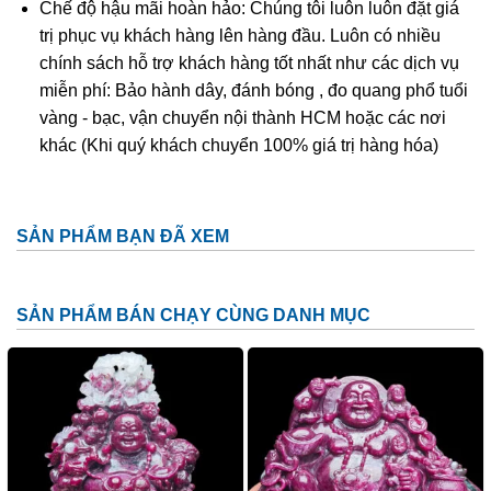
Chế độ hậu mãi hoàn hảo: Chúng tôi luôn luôn đặt giá
Phật Di Lặc trong phong thủy
trị phục vụ khách hàng lên hàng đầu. Luôn có nhiều
chính sách hỗ trợ khách hàng tốt nhất như các dịch vụ
Ngày nay, Phật Di Lặc Đá Ruby được tạo hình nhiều kiểu
miễn phí: Bảo hành dây, đánh bóng , đo quang phổ tuổi
khác nhau chứ không có 1 kiểu nhất định:
vàng - bạc, vận chuyển nội thành HCM hoặc các nơi
Phật Di Lặc nô đùa cùng bọn trẻ
khác (Khi quý khách chuyển 100% giá trị hàng hóa)
Phật Di Lặc kéo túi tiền
Phật Di Lặc tay cầm thỏi vàng
SẢN PHẨM BẠN ĐÃ XEM
Phật Di Lặc ôm phiến đá
Phật Di Lặc dưới cây tùng, vác bao bố to phía sau
SẢN PHẨM BÁN CHẠY CÙNG DANH MỤC
lưng…
Với mỗi tạo hình, Phật Di Lặc sẽ mang lại ý nghĩa riêng
nhưng vẫn không thể tách rời những ý nghĩa chung nhất:
Cuộc sống sung túc, con cháu đề huề, mang lại may mắn,
sức khỏe tài lộc, thịnh vượng, niềm vui, hạnh phúc, ấm no,
xua đuổi tà ma…