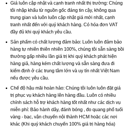
Giá luôn cập nhật và cạnh tranh nhất thị trường: Chúng
tôi nhập khẩu từ nguồn gốc đáng tin cậy, không qua
trung gian và luôn luôn cập nhật giá mới nhất, cạnh
tranh nhất đến với quý khách hàng. Có hóa đơn VAT
đầy đủ khi quý khách yêu cầu.
Sản phẩm có chất lượng đảm bảo: Luôn luôn đảm bảo
hàng tự nhiên thiên nhiên 100%, chúng tôi sẵn sàng bồi
thường gấp nhiều lần giá trị khi quý khách phát hiện
hàng giả, hàng kém chất lượng và sẵn sàng đưa đi
kiểm định ở các trung tâm lớn và uy tín nhất Việt Nam
nếu được yêu cầu.
Phật Di Lặc trong phong thủy
Chế độ hậu mãi hoàn hảo: Chúng tôi luôn luôn đặt giá
Ngày nay, Phật Di Lặc được tạo hình nhiều kiểu khác nhau
trị phục vụ khách hàng lên hàng đầu. Luôn có nhiều
chứ không có 1 kiểu nhất định:
chính sách hỗ trợ khách hàng tốt nhất như các dịch vụ
miễn phí: Bảo hành dây, đánh bóng , đo quang phổ tuổi
Phật Di Lặc nô đùa cùng bọn trẻ
vàng - bạc, vận chuyển nội thành HCM hoặc các nơi
Phật Di Lặc kéo túi tiền
khác (Khi quý khách chuyển 100% giá trị hàng hóa)