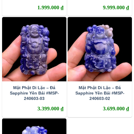
(một dạng đặc biệt của Oxit nhôm – Al203). Khi kết
1.999.000
₫
9.999.000
₫
tinh, do hàm lượng các tạp chất khác nhau nên đá
Sapphire sở hữu rất nhiều sắc màu. Corundum
màu đỏ thì con người vẫn quen gọi chúng là Ruby
(hồng ngọc) còn các corundum màu khác thì được
gọi chung là Sapphire.
Mặt Phật Di Lặc – Đá
Mặt Phật Di Lặc – Đá
Sapphire Yên Bái #MSP-
Sapphire Yên Bái #MSP-
240603-03
240603-02
3.399.000
₫
3.699.000
₫