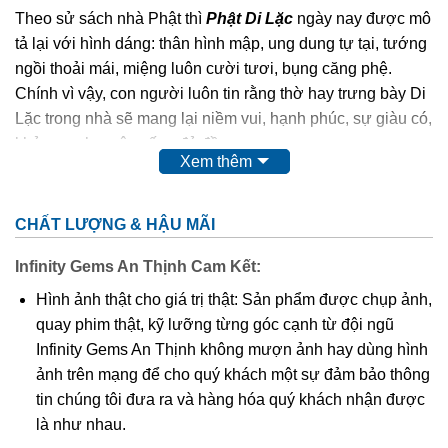
Theo sử sách nhà Phật thì
Phật Di Lặc
ngày nay được mô
tả lại với hình dáng: thân hình mập, ung dung tự tại, tướng
ngồi thoải mái, miệng luôn cười tươi, bụng căng phệ.
Chính vì vậy, con người luôn tin rằng thờ hay trưng bày Di
Lặc trong nhà sẽ mang lại niềm vui, hạnh phúc, sự giàu có,
khỏe mạnh, cuộc sống đủ đầy.
Xem thêm
Phật Di Lặc
cao quý, thiêng liêng,…nên chất liệu để các
nghệ nhân điêu khắc nên Ngài cũng quý và sang không
CHẤT LƯỢNG & HẬU MÃI
kém như: các loại gỗ quý, đá quý,…
Infinity Gems An Thịnh Cam Kết:
Ngoài tượng
Phật Di Lặc
to, chễm chệ được đặt tại tư gia,
Hình ảnh thật cho giá trị thật: Sản phẩm được chụp ảnh,
công ty, nơi công cộng thì hình ảnh Ngài cũng được điêu
quay phim thật, kỹ lưỡng từng góc cạnh từ đội ngũ
khắc tinh xảo trên nền mặt dây chuyền. Điều này giúp
Infinity Gems An Thịnh không mượn ảnh hay dùng hình
chúng ta có thể mang Phật bên mình mọi lúc mọi nơi để
ảnh trên mạng để cho quý khách một sự đảm bảo thông
phù hộ độ trì,…Và mặt dây chuyền
Phật Di Lặc
cũng được
tin chúng tôi đưa ra và hàng hóa quý khách nhận được
nhiều tín đồ kể cả tín ngưỡng Phật hay không tín ngưỡng
là như nhau.
đều ưa chuộng.