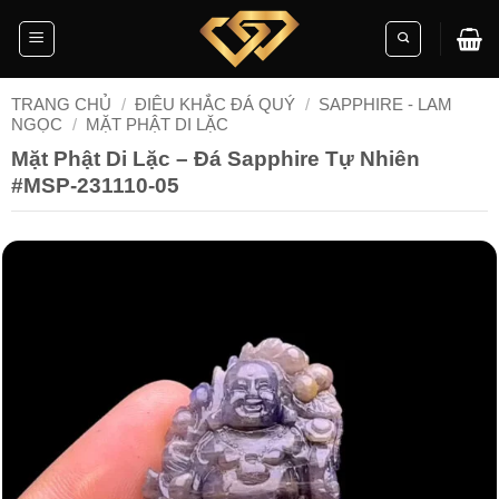
Skip
to
content
TRANG CHỦ
/
ĐIÊU KHẮC ĐÁ QUÝ
/
SAPPHIRE - LAM
NGỌC
/
MẶT PHẬT DI LẶC
Mặt Phật Di Lặc – Đá Sapphire Tự Nhiên
#MSP-231110-05