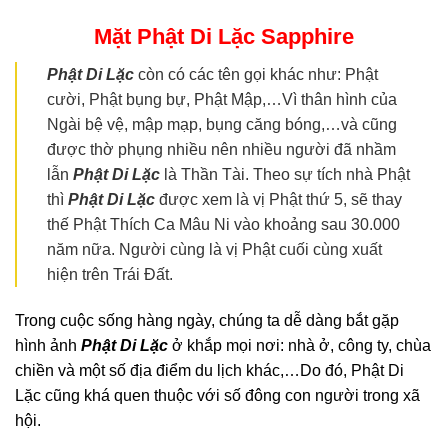
Mặt Phật Di Lặc
Sapphire
Phật Di Lặc
còn có các tên gọi khác như: Phật
cười, Phật bụng bự, Phật Mập,…Vì thân hình của
Ngài bệ vệ, mập mạp, bụng căng bóng,…và cũng
được thờ phụng nhiều nên nhiều người đã nhầm
lẫn
Phật Di Lặc
là Thần Tài. Theo sự tích nhà Phật
thì
Phật Di Lặc
được xem là vị Phật thứ 5, sẽ thay
thế Phật Thích Ca Mâu Ni vào khoảng sau 30.000
năm nữa. Người cùng là vị Phật cuối cùng xuất
hiện trên Trái Đất.
Trong cuộc sống hàng ngày, chúng ta dễ dàng bắt gặp
hình ảnh
Phật Di Lặc
ở khắp mọi nơi: nhà ở, công ty, chùa
chiền và một số địa điểm du lịch khác,…Do đó, Phật Di
Lặc cũng khá quen thuộc với số đông con người trong xã
hội.