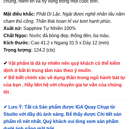
chung, niềm tin và hy vọng trong một cuộc tình.
Mặt điêu khắc:
Phật Di Lặc. Ngài được nghệ nhân lâu năm
chạm thủ công. Thần thái hoan hỉ vui tươi hạnh phúc.
Xuất xứ:
Sapphire Tự Nhiên 100%
Chất Ngọc:
Nước đá bóng đẹp, thông đèn, ba màu.
Kích thước:
Cao 41.2 x Ngang 31.5 x Dày 12 (mm)
Trọng lượng:
124.2 (cts)
✔
Vật phẩm là đá tự nhiên nên quý khách có thể kiểm
định ở bất kì trung tâm nào theo ý muốn.
✔ Để biết chính xác về dụng thần trong ngũ hành bát tự
của bạn . Hãy liên hệ với chuyên gia tư vấn của chúng
tôi .
✔
Lưu Ý: Tất cả Sản phẩm được IGA Quay Chụp từ
Studio với đầy đủ ánh sáng. Để thấy được Chi tiết sản
phẩm rõ nét nhất, Quý khách vui lòng xem sản phẩm
dưới ánh nắng mặt trời.