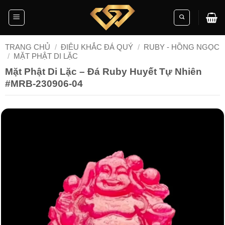
Skip
to
content
TRANG CHỦ
/
ĐIÊU KHẮC ĐÁ QUÝ
/
RUBY - HỒNG NGỌC
/
MẶT PHẬT DI LẶC
Mặt Phật Di Lặc – Đá Ruby Huyết Tự Nhiên
#MRB-230906-04