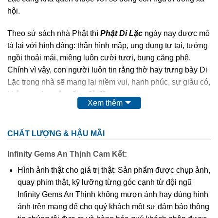
hội.
Theo sử sách nhà Phật thì
Phật Di Lặc
ngày nay được mô
tả lại với hình dáng: thân hình mập, ung dung tự tại, tướng
ngồi thoải mái, miệng luôn cười tươi, bụng căng phệ.
Chính vì vậy, con người luôn tin rằng thờ hay trưng bày Di
Lặc trong nhà sẽ mang lại niềm vui, hạnh phúc, sự giàu có,
khỏe mạnh, cuộc sống đủ đầy.
Xem thêm
Phật Di Lặc
cao quý, thiêng liêng,…nên chất liệu để các
nghệ nhân điêu khắc nên Ngài cũng quý và sang không
CHẤT LƯỢNG & HẬU MÃI
kém như: các loại gỗ quý, đá quý,…
Infinity Gems An Thịnh Cam Kết:
Ngoài tượng
Phật Di Lặc
to, chễm chệ được đặt tại tư gia,
Hình ảnh thật cho giá trị thật: Sản phẩm được chụp ảnh,
công ty, nơi công cộng thì hình ảnh Ngài cũng được điêu
quay phim thật, kỹ lưỡng từng góc cạnh từ đội ngũ
khắc tinh xảo trên nền mặt dây chuyền. Điều này giúp
Infinity Gems An Thịnh không mượn ảnh hay dùng hình
chúng ta có thể mang Phật bên mình mọi lúc mọi nơi để
ảnh trên mạng để cho quý khách một sự đảm bảo thông
phù hộ độ trì,…Và mặt dây chuyền
Phật Di Lặc
cũng được