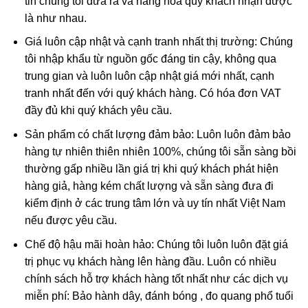
tin chúng tôi đưa ra và hàng hóa quý khách nhận được
nhiều tín đồ kể cả tín ngưỡng Phật hay không tín ngưỡng
là như nhau.
đều ưa chuộng.
Giá luôn cập nhật và cạnh tranh nhất thị trường: Chúng
tôi nhập khẩu từ nguồn gốc đáng tin cậy, không qua
trung gian và luôn luôn cập nhật giá mới nhất, cạnh
tranh nhất đến với quý khách hàng. Có hóa đơn VAT
đầy đủ khi quý khách yêu cầu.
Sản phẩm có chất lượng đảm bảo: Luôn luôn đảm bảo
hàng tự nhiên thiên nhiên 100%, chúng tôi sẵn sàng bồi
thường gấp nhiều lần giá trị khi quý khách phát hiện
hàng giả, hàng kém chất lượng và sẵn sàng đưa đi
kiểm định ở các trung tâm lớn và uy tín nhất Việt Nam
nếu được yêu cầu.
Chế độ hậu mãi hoàn hảo: Chúng tôi luôn luôn đặt giá
trị phục vụ khách hàng lên hàng đầu. Luôn có nhiều
chính sách hỗ trợ khách hàng tốt nhất như các dịch vụ
miễn phí: Bảo hành dây, đánh bóng , đo quang phổ tuổi