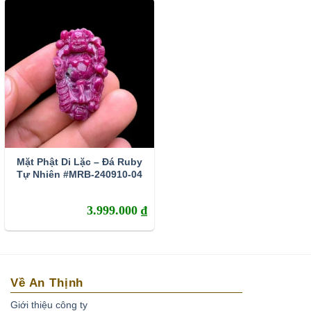
học đặc biệt và rất được yêu thích tại Việt Nam.
Những viên
ruby huyết bồ câu
sẽ có giá trị nhất.
Tính chất vật lý
Đá Ruby có độ cứng cao đạt 9/10 điểm trên thang độ cứng
Mohs ngang ngửa với sapphire , chúng chỉ kém kim
cương và moissanit.
-Về mặt tự nhiên Ruby có 2 loại: Ruby thịt và ruby sao
Mặt Phật Di Lặc – Đá Ruby
Tự Nhiên #MRB-240910-04
Ruby thịt: Loại đá thường, không có hiệu ứng ngôi sao
trên bề mặt.
3.999.000
₫
Ruby sao: Loại đá xuất hiện ngôi sao 6 cánh ở bề mặt
khi chiếu đèn pin.
-Về mặt xử lý, đá Ruby lại được chia thành các loại
Về An Thịnh
sau:
Giới thiệu công ty