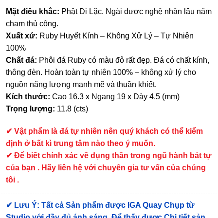
Mặt điêu khắc:
Phật Di Lặc. Ngài được nghệ nhân lâu năm
chạm thủ công.
Xuất xứ:
Ruby Huyết Kính – Không Xử Lý – Tự Nhiên
100%
Chất đá:
Phôi đá Ruby có màu đỏ rất đẹp. Đá có chất kính,
thông đèn. Hoàn toàn tự nhiên 100% – không xử lý cho
nguồn năng lượng mạnh mẽ và thuần khiết.
Kích thước:
Cao 16.3 x Ngang 19 x Dày 4.5 (mm)
Trọng lượng:
11.8 (cts)
✔
Vật phẩm là đá tự nhiên nên quý khách có thể kiểm
định ở bất kì trung tâm nào theo ý muốn.
✔ Để biết chính xác về dụng thần trong ngũ hành bát tự
của bạn . Hãy liên hệ với chuyên gia tư vấn của chúng
tôi .
✔
Lưu Ý: Tất cả Sản phẩm được IGA Quay Chụp từ
Studio với đầy đủ ánh sáng. Để thấy được Chi tiết sản