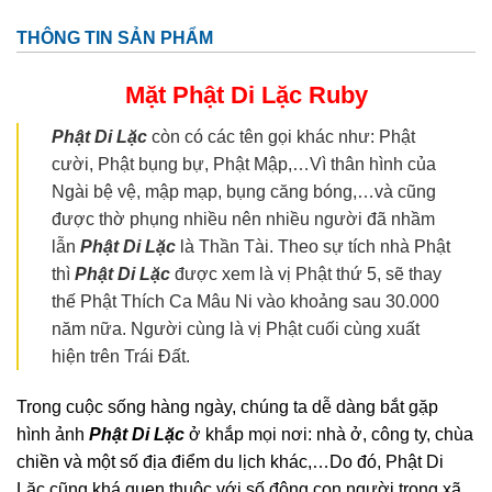
THÔNG TIN SẢN PHẨM
Mặt Phật Di Lặc
Ruby
Phật Di Lặc
còn có các tên gọi khác như: Phật
cười, Phật bụng bự, Phật Mập,…Vì thân hình của
Ngài bệ vệ, mập mạp, bụng căng bóng,…và cũng
được thờ phụng nhiều nên nhiều người đã nhầm
lẫn
Phật Di Lặc
là Thần Tài. Theo sự tích nhà Phật
thì
Phật Di Lặc
được xem là vị Phật thứ 5, sẽ thay
thế Phật Thích Ca Mâu Ni vào khoảng sau 30.000
năm nữa. Người cùng là vị Phật cuối cùng xuất
hiện trên Trái Đất.
Trong cuộc sống hàng ngày, chúng ta dễ dàng bắt gặp
hình ảnh
Phật Di Lặc
ở khắp mọi nơi: nhà ở, công ty, chùa
chiền và một số địa điểm du lịch khác,…Do đó, Phật Di
Lặc cũng khá quen thuộc với số đông con người trong xã