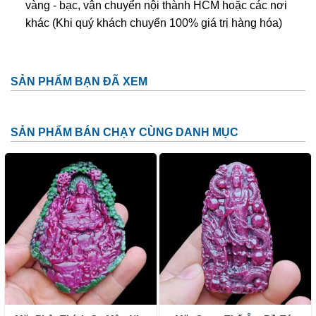
vàng - bạc, vận chuyển nội thành HCM hoặc các nơi
khác (Khi quý khách chuyển 100% giá trị hàng hóa)
Phật Di Lặc trong phong thủy
Ngày nay, Phật Di Lặc Đá Ruby được tạo hình nhiều kiểu
SẢN PHẨM BẠN ĐÃ XEM
khác nhau chứ không có 1 kiểu nhất định:
Phật Di Lặc nô đùa cùng bọn trẻ
SẢN PHẨM BÁN CHẠY CÙNG DANH MỤC
Phật Di Lặc kéo túi tiền
Phật Di Lặc tay cầm thỏi vàng
Phật Di Lặc ôm phiến đá
Phật Di Lặc dưới cây tùng, vác bao bố to phía sau
lưng…
Với mỗi tạo hình, Phật Di Lặc sẽ mang lại ý nghĩa riêng
nhưng vẫn không thể tách rời những ý nghĩa chung nhất:
Cuộc sống sung túc, con cháu đề huề, mang lại may mắn,