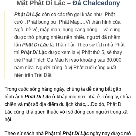
Mặt Phật Di Lặc –
Đá Chalcedony
Phật Di Lặc
còn có các tên gọi khác như: Phật
cười, Phật bụng bự, Phật Mập,…Vì thân hình của
Ngài bệ vệ, mập mạp, bụng căng bóng,…và cũng
được thờ phụng nhiều nên nhiều người đã nhầm
lẫn
Phật Di Lặc
là Thần Tài. Theo sự tích nhà Phật
thì
Phật Di Lặc
được xem là vị Phật thứ 5, sẽ thay
thế Phật Thích Ca Mâu Ni vào khoảng sau 30.000
năm nữa. Người cùng là vị Phật cuối cùng xuất
hiện trên Trái Đất.
Trong cuộc sống hàng ngày, chúng ta dễ dàng bắt gặp
hình ảnh
Phật Di Lặc
ở khắp mọi nơi: nhà ở, công ty, chùa
chiền và một số địa điểm du lịch khác,…Do đó, Phật Di
Lặc cũng khá quen thuộc với số đông con người trong xã
hội.
Theo sử sách nhà Phật thì
Phật Di Lặc
ngày nay được mô