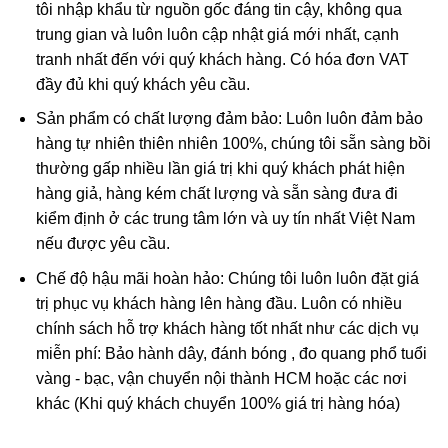
tôi nhập khẩu từ nguồn gốc đáng tin cậy, không qua
trung gian và luôn luôn cập nhật giá mới nhất, cạnh
tranh nhất đến với quý khách hàng. Có hóa đơn VAT
đầy đủ khi quý khách yêu cầu.
Sản phẩm có chất lượng đảm bảo: Luôn luôn đảm bảo
hàng tự nhiên thiên nhiên 100%, chúng tôi sẵn sàng bồi
thường gấp nhiều lần giá trị khi quý khách phát hiện
hàng giả, hàng kém chất lượng và sẵn sàng đưa đi
kiểm định ở các trung tâm lớn và uy tín nhất Việt Nam
nếu được yêu cầu.
Phật Di Lặc trong phong thủy
Chế độ hậu mãi hoàn hảo: Chúng tôi luôn luôn đặt giá
Ngày nay, Phật Di Lặc Đá Ruby được tạo hình nhiều kiểu
trị phục vụ khách hàng lên hàng đầu. Luôn có nhiều
khác nhau chứ không có 1 kiểu nhất định:
chính sách hỗ trợ khách hàng tốt nhất như các dịch vụ
miễn phí: Bảo hành dây, đánh bóng , đo quang phổ tuổi
Phật Di Lặc nô đùa cùng bọn trẻ
vàng - bạc, vận chuyển nội thành HCM hoặc các nơi
Phật Di Lặc kéo túi tiền
khác (Khi quý khách chuyển 100% giá trị hàng hóa)
Phật Di Lặc tay cầm thỏi vàng