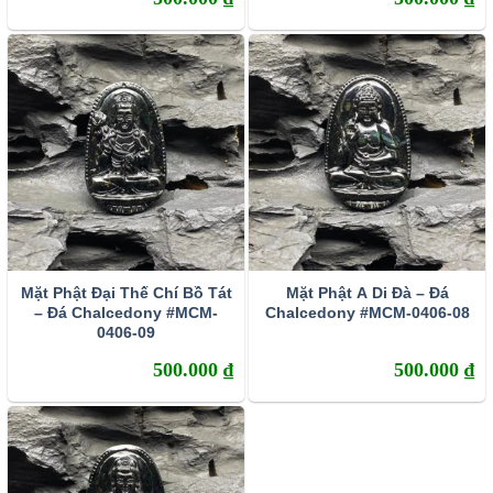
Đá Chalcedony được xét vào nhóm đá bán quý. Với
những tinh thể hình thành dưới dạng đặc biệt chuyển sang
dạng ngọc có thể được xét vào lớp đá quý. Vì nó dễ bị
biến đổi một số tính chất khi tiếp xúc với các chất hóa học
ở điều kiện thường hoặc biến đổi màu sắc như tạo
thành
màu đỏ do bụi hematit, tạo màu vàng khi gặp limolit,
còn clorit làm đá biến thành màu xanh,
…
Bên cạnh điểm yếu là chịu tác dụng của một số chất hóa
học thì chalcedony cũng có ưu điểm của mình, đó chính là
Mặt Phật Đại Thế Chí Bồ Tát
Mặt Phật A Di Đà – Đá
hiệu ứng tán sắc cực kì thú vị.
– Đá Chalcedony #MCM-
Chalcedony #MCM-0406-08
0406-09
Tuy nhiên hiện tượng này khá hiếm khi xảy ra, gần giống
500.000
₫
500.000
₫
như hiệu ứng lóe màu sặc sỡ ở đá opal nhưng ít hơn. Có
hiệu ứng đặc biệt này chính là do bên trong đá chalcedony
có nhiều lớp khác nhau. Khi ánh sáng chiếu vào đá sẽ tán
sắc tạo nên nhiều màu như màu cầu vòng cực kì đẹp mắt
mà không loại đá quý nào có.