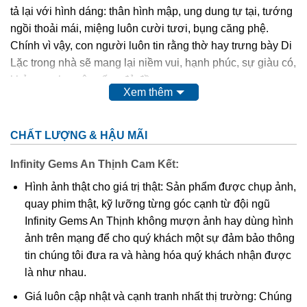
tả lại với hình dáng: thân hình mập, ung dung tự tại, tướng
ngồi thoải mái, miệng luôn cười tươi, bụng căng phệ.
Chính vì vậy, con người luôn tin rằng thờ hay trưng bày Di
Lặc trong nhà sẽ mang lại niềm vui, hạnh phúc, sự giàu có,
khỏe mạnh, cuộc sống đủ đầy.
Xem thêm
Phật Di Lặc
cao quý, thiêng liêng,…nên chất liệu để các
nghệ nhân điêu khắc nên Ngài cũng quý và sang không
CHẤT LƯỢNG & HẬU MÃI
kém như: các loại gỗ quý, đá quý,…
Infinity Gems An Thịnh Cam Kết:
Ngoài tượng
Phật Di Lặc
to, chễm chệ được đặt tại tư gia,
Hình ảnh thật cho giá trị thật: Sản phẩm được chụp ảnh,
công ty, nơi công cộng thì hình ảnh Ngài cũng được điêu
quay phim thật, kỹ lưỡng từng góc cạnh từ đội ngũ
khắc tinh xảo trên nền mặt dây chuyền. Điều này giúp
Infinity Gems An Thịnh không mượn ảnh hay dùng hình
chúng ta có thể mang Phật bên mình mọi lúc mọi nơi để
ảnh trên mạng để cho quý khách một sự đảm bảo thông
phù hộ độ trì,…Và mặt dây chuyền
Phật Di Lặc
cũng được
tin chúng tôi đưa ra và hàng hóa quý khách nhận được
nhiều tín đồ kể cả tín ngưỡng Phật hay không tín ngưỡng
là như nhau.
đều ưa chuộng.
Giá luôn cập nhật và cạnh tranh nhất thị trường: Chúng