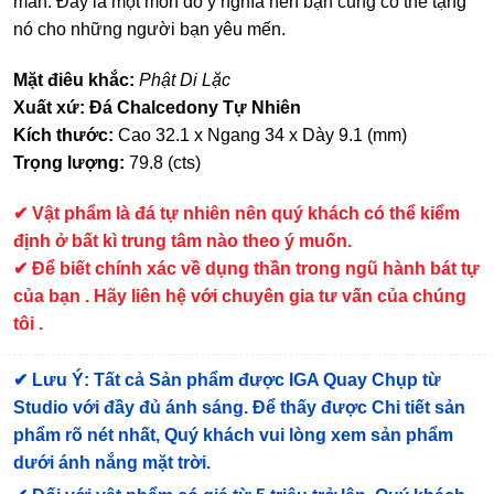
mắn. Đây là một món đồ ý nghĩa nên bạn cũng có thể tặng
nó cho những người bạn yêu mến.
Mặt điêu khắc:
Phật Di Lặc
Xuất xứ: Đá Chalcedony Tự Nhiên
Kích thước:
Cao 32.1 x Ngang 34 x Dày 9.1 (mm)
Trọng lượng:
79.8 (cts)
✔
Vật phẩm là đá tự nhiên nên quý khách có thể kiểm
định ở bất kì trung tâm nào theo ý muốn.
✔ Để biết chính xác về dụng thần trong ngũ hành bát tự
của bạn . Hãy liên hệ với chuyên gia tư vấn của chúng
tôi .
✔
Lưu Ý: Tất cả Sản phẩm được IGA Quay Chụp từ
Studio với đầy đủ ánh sáng. Để thấy được Chi tiết sản
phẩm rõ nét nhất, Quý khách vui lòng xem sản phẩm
dưới ánh nắng mặt trời.