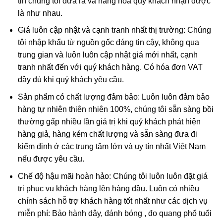
tin chúng tôi đưa ra và hàng hóa quý khách nhận được
là như nhau.
Giá luôn cập nhật và cạnh tranh nhất thị trường: Chúng
tôi nhập khẩu từ nguồn gốc đáng tin cậy, không qua
trung gian và luôn luôn cập nhật giá mới nhất, cạnh
tranh nhất đến với quý khách hàng. Có hóa đơn VAT
đầy đủ khi quý khách yêu cầu.
Sản phẩm có chất lượng đảm bảo: Luôn luôn đảm bảo
hàng tự nhiên thiên nhiên 100%, chúng tôi sẵn sàng bồi
thường gấp nhiều lần giá trị khi quý khách phát hiện
hàng giả, hàng kém chất lượng và sẵn sàng đưa đi
kiểm định ở các trung tâm lớn và uy tín nhất Việt Nam
nếu được yêu cầu.
Chế độ hậu mãi hoàn hảo: Chúng tôi luôn luôn đặt giá
A Di Đà được thế gian hình tượng hóa thành vị Phật của thế giới
trị phục vụ khách hàng lên hàng đầu. Luôn có nhiều
Tây phương cực lạc, nơi chỉ có vui mà không có khổ
chính sách hỗ trợ khách hàng tốt nhất như các dịch vụ
miễn phí: Bảo hành dây, đánh bóng , đo quang phổ tuổi