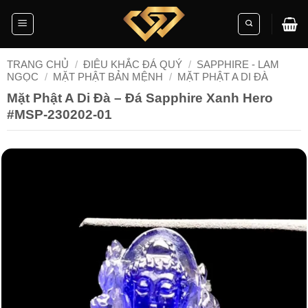
Skip
to
content
TRANG CHỦ
/
ĐIÊU KHẮC ĐÁ QUÝ
/
SAPPHIRE - LAM
NGỌC
/
MẶT PHẬT BẢN MỆNH
/
MẶT PHẬT A DI ĐÀ
Mặt Phật A Di Đà – Đá Sapphire Xanh Hero
#MSP-230202-01