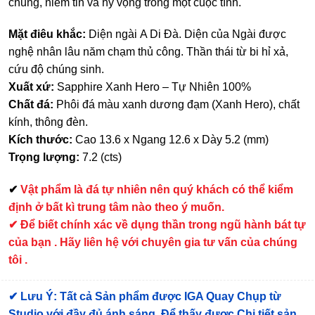
chung, niềm tin và hy vọng trong một cuộc tình.
Mặt điêu khắc:
Diện ngài A Di Đà. Diện của Ngài được
nghệ nhân lâu năm chạm thủ công. Thần thái từ bi hỉ xả,
cứu độ chúng sinh.
Xuất xứ:
Sapphire Xanh Hero – Tự Nhiên 100%
Chất đá:
Phôi đá màu xanh dương đạm (Xanh Hero), chất
kính, thông đèn.
Kích thước:
Cao 13.6 x Ngang 12.6 x Dày 5.2 (mm)
Trọng lượng:
7.2 (cts)
✔
Vật phẩm là đá tự nhiên nên quý khách có thể kiểm
định ở bất kì trung tâm nào theo ý muốn.
✔ Để biết chính xác về dụng thần trong ngũ hành bát tự
của bạn . Hãy liên hệ với chuyên gia tư vấn của chúng
tôi .
✔
Lưu Ý: Tất cả Sản phẩm được IGA Quay Chụp từ
Studio với đầy đủ ánh sáng. Để thấy được Chi tiết sản