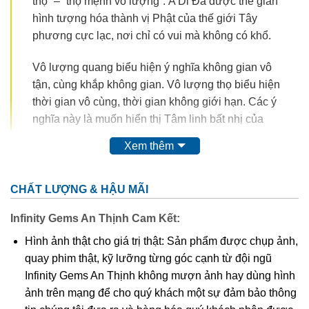
thọ” – “thọ mệnh vô lượng”. A Di Đà được thế gian
hình tượng hóa thành vị Phật của thế giới Tây
phương cực lạc, nơi chỉ có vui mà không có khổ.
Vô lượng quang biểu hiện ý nghĩa không gian vô
tận, cùng khắp không gian. Vô lượng thọ biểu hiện
thời gian vô cùng, thời gian không giới hạn. Các ý
nghĩa này là muốn hiển thị Tâm linh bất nhị của
Đạo Phật. Bất nhị cũng không phải là một, mà là
Xem thêm
không có số lượng. Cùng khắp không gian, cùng
khắp thời gian và không có số lượng, đó mới là ý
nghĩa thực sự của danh xưng A-Di Đà tức là vô
CHẤT LƯỢNG & HẬU MÃI
lượng quang, vô lượng thọ. Cùng khắp không gian,
Infinity Gems An Thịnh Cam Kết:
cùng khắp thời gian, không có số lượng cũng có
nghĩa là không có không gian, không có thời gian,
Hình ảnh thật cho giá trị thật: Sản phẩm được chụp ảnh,
không có số lượng, đó là vì Tâm như hư không vô
quay phim thật, kỹ lưỡng từng góc cạnh từ đội ngũ
sở hữu hay Phật tánh bất nhị, bất biến, bất sinh bất
Infinity Gems An Thịnh không mượn ảnh hay dùng hình
diệt, cũng có nghĩa là Niết Bàn (Nirvana).
ảnh trên mạng để cho quý khách một sự đảm bảo thông