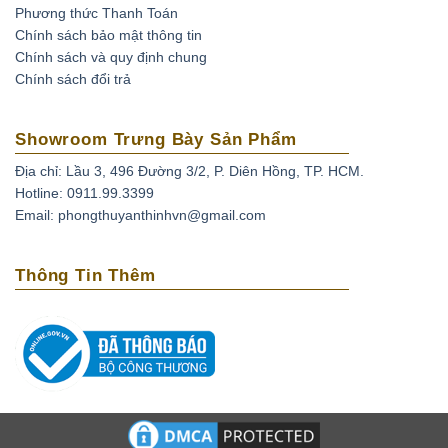
Phương thức Thanh Toán
hình thành dưới điều kiện áp suất và nhiệt độ cao
Chính sách bảo mật thông tin
trong lòng đất, có thành phần chính là corundum
Chính sách và quy định chung
(một dạng đặc biệt của Oxit nhôm – Al203). Khi kết
Chính sách đổi trả
tinh, do hàm lượng các tạp chất khác nhau nên đá
Sapphire sở hữu rất nhiều sắc màu. Corundum
Showroom Trưng Bày Sản Phẩm
màu đỏ thì con người vẫn quen gọi chúng là Ruby
(hồng ngọc) còn các corundum màu khác thì được
Địa chỉ: Lầu 3, 496 Đường 3/2, P. Diên Hồng, TP. HCM.
gọi chung là Sapphire.
Hotline: 0911.99.3399
Email: phongthuyanthinhvn@gmail.com
Thông Tin Thêm