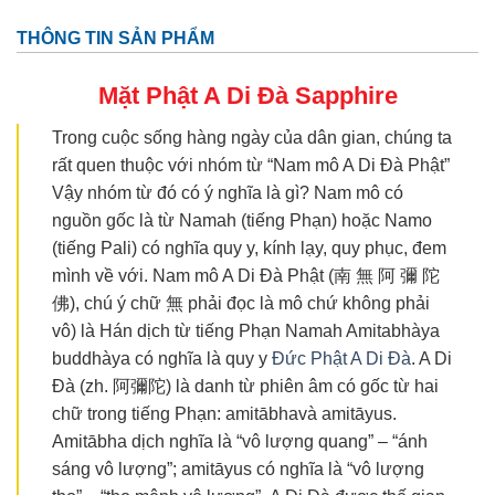
THÔNG TIN SẢN PHẨM
Mặt Phật A Di Đà
Sapphire
Trong cuộc sống hàng ngày của dân gian, chúng ta
rất quen thuộc với nhóm từ “Nam mô A Di Đà Phật”
Vậy nhóm từ đó có ý nghĩa là gì? Nam mô có
nguồn gốc là từ Namah (tiếng Phạn) hoặc Namo
(tiếng Pali) có nghĩa quy y, kính lạy, quy phục, đem
mình về với. Nam mô A Di Đà Phật (南 無 阿 彌 陀
佛), chú ý chữ 無 phải đọc là mô chứ không phải
vô) là Hán dịch từ tiếng Phạn Namah Amitabhàya
buddhàya có nghĩa là quy y
Đức Phật A Di Đà
. A Di
Đà (zh. 阿彌陀) là danh từ phiên âm có gốc từ hai
chữ trong tiếng Phạn: amitābhavà amitāyus.
Amitābha dịch nghĩa là “vô lượng quang” – “ánh
sáng vô lượng”; amitāyus có nghĩa là “vô lượng