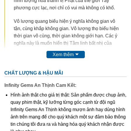
hình tượng hóa thành vị Phật của thế giới Tây
phương cực lạc, nơi chỉ có vui mà không có khổ.
Vô lượng quang biểu hiện ý nghĩa không gian vô
tận, cùng khắp không gian. Vô lượng thọ biểu hiện
thời gian vô cùng, thời gian không giới hạn. Các ý
nghĩa này là muốn hiển thị Tâm linh bất nhị của
Đạo Phật. Bất nhị cũng không phải là một, mà là
Xem thêm
không có số lượng. Cùng khắp không gian, cùng
khắp thời gian và không có số lượng, đó mới là ý
nghĩa thực sự của danh xưng A-Di Đà tức là vô
CHẤT LƯỢNG & HẬU MÃI
lượng quang, vô lượng thọ. Cùng khắp không gian,
Infinity Gems An Thịnh Cam Kết:
cùng khắp thời gian, không có số lượng cũng có
nghĩa là không có không gian, không có thời gian,
Hình ảnh thật cho giá trị thật: Sản phẩm được chụp ảnh,
không có số lượng, đó là vì Tâm như hư không vô
quay phim thật, kỹ lưỡng từng góc cạnh từ đội ngũ
sở hữu hay Phật tánh bất nhị, bất biến, bất sinh bất
Infinity Gems An Thịnh không mượn ảnh hay dùng hình
diệt, cũng có nghĩa là Niết Bàn (Nirvana).
ảnh trên mạng để cho quý khách một sự đảm bảo thông
tin chúng tôi đưa ra và hàng hóa quý khách nhận được