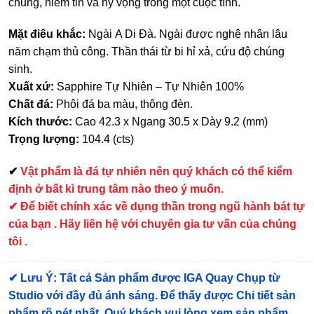
chung, niềm tin và hy vọng trong một cuộc tình.
Mặt điêu khắc:
Ngài A Di Đà. Ngài được nghệ nhân lâu
năm chạm thủ công. Thần thái từ bi hỉ xả, cứu độ chúng
sinh.
Xuất xứ:
Sapphire Tự Nhiên – Tự Nhiên 100%
Chất đá:
Phôi đá ba màu, thông đèn.
Kích thước:
Cao 42.3 x Ngang 30.5 x Dày 9.2 (mm)
Trọng lượng:
104.4 (cts)
✔
Vật phẩm là đá tự nhiên nên quý khách có thể kiểm
định ở bất kì trung tâm nào theo ý muốn.
✔ Để biết chính xác về dụng thần trong ngũ hành bát tự
của bạn . Hãy liên hệ với chuyên gia tư vấn của chúng
tôi .
✔
Lưu Ý: Tất cả Sản phẩm được IGA Quay Chụp từ
Studio với đầy đủ ánh sáng. Để thấy được Chi tiết sản
phẩm rõ nét nhất, Quý khách vui lòng xem sản phẩm