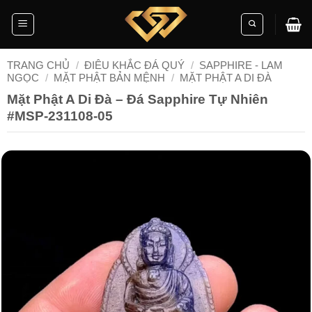
Skip
to
content
TRANG CHỦ
/
ĐIÊU KHẮC ĐÁ QUÝ
/
SAPPHIRE - LAM
NGỌC
/
MẶT PHẬT BẢN MỆNH
/
MẶT PHẬT A DI ĐÀ
Mặt Phật A Di Đà – Đá Sapphire Tự Nhiên
#MSP-231108-05