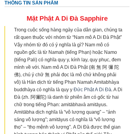
THÔNG TIN SẢN PHẨM
Mặt Phật A Di Đà
Sapphire
Trong cuộc sống hàng ngày của dân gian, chúng ta
rất quen thuộc với nhóm từ “Nam mô A Di Đà Phật”
Vậy nhóm từ đó có ý nghĩa là gì? Nam mô có
nguồn gốc là từ Namah (tiếng Phạn) hoặc Namo
(tiếng Pali) có nghĩa quy y, kính lạy, quy phục, đem
mình về với. Nam mô A Di Đà Phật (南 無 阿 彌 陀
佛), chú ý chữ 無 phải đọc là mô chứ không phải
vô) là Hán dịch từ tiếng Phạn Namah Amitabhàya
buddhàya có nghĩa là quy y
Đức Phật A Di Đà
. A Di
Đà (zh. 阿彌陀) là danh từ phiên âm có gốc từ hai
chữ trong tiếng Phạn: amitābhavà amitāyus.
Amitābha dịch nghĩa là “vô lượng quang” – “ánh
sáng vô lượng”; amitāyus có nghĩa là “vô lượng
thọ” – “thọ mệnh vô lượng”. A Di Đà được thế gian