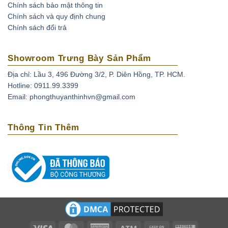
Chính sách bảo mật thông tin
trong lòng đất, có thành phần chính là corundum
Chính sách và quy định chung
(một dạng đặc biệt của Oxit nhôm – Al203). Khi kết
Chính sách đổi trả
tinh, do hàm lượng các tạp chất khác nhau nên đá
Sapphire sở hữu rất nhiều sắc màu. Corundum
Showroom Trưng Bày Sản Phẩm
màu đỏ thì con người vẫn quen gọi chúng là Ruby
(hồng ngọc) còn các corundum màu khác thì được
Địa chỉ: Lầu 3, 496 Đường 3/2, P. Diên Hồng, TP. HCM.
gọi chung là Sapphire.
Hotline: 0911.99.3399
Email: phongthuyanthinhvn@gmail.com
Thông Tin Thêm
Visa
MasterCard
American
Atm
Cash
Western