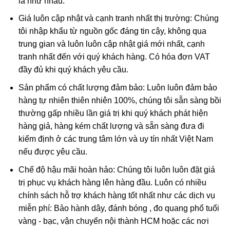
là như nhau.
Giá luôn cập nhật và cạnh tranh nhất thị trường: Chúng
tôi nhập khẩu từ nguồn gốc đáng tin cậy, không qua
trung gian và luôn luôn cập nhật giá mới nhất, cạnh
tranh nhất đến với quý khách hàng. Có hóa đơn VAT
đầy đủ khi quý khách yêu cầu.
Sản phẩm có chất lượng đảm bảo: Luôn luôn đảm bảo
hàng tự nhiên thiên nhiên 100%, chúng tôi sẵn sàng bồi
thường gấp nhiều lần giá trị khi quý khách phát hiện
hàng giả, hàng kém chất lượng và sẵn sàng đưa đi
kiểm định ở các trung tâm lớn và uy tín nhất Việt Nam
nếu được yêu cầu.
Chế độ hậu mãi hoàn hảo: Chúng tôi luôn luôn đặt giá
A Di Đà được thế gian hình tượng hóa thành vị Phật của thế giới
trị phục vụ khách hàng lên hàng đầu. Luôn có nhiều
Tây phương cực lạc, nơi chỉ có vui mà không có khổ
chính sách hỗ trợ khách hàng tốt nhất như các dịch vụ
miễn phí: Bảo hành dây, đánh bóng , đo quang phổ tuổi
Ý NGHĨA khi sử dụng phật bản mệnh A Di Đà
vàng - bạc, vận chuyển nội thành HCM hoặc các nơi