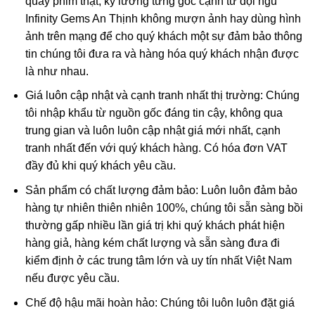
quay phim thật, kỹ lưỡng từng góc cạnh từ đội ngũ
sở hữu hay Phật tánh bất nhị, bất biến, bất sinh bất
Infinity Gems An Thịnh không mượn ảnh hay dùng hình
diệt, cũng có nghĩa là Niết Bàn (Nirvana).
ảnh trên mạng để cho quý khách một sự đảm bảo thông
tin chúng tôi đưa ra và hàng hóa quý khách nhận được
là như nhau.
Giá luôn cập nhật và cạnh tranh nhất thị trường: Chúng
tôi nhập khẩu từ nguồn gốc đáng tin cậy, không qua
trung gian và luôn luôn cập nhật giá mới nhất, cạnh
tranh nhất đến với quý khách hàng. Có hóa đơn VAT
đầy đủ khi quý khách yêu cầu.
Sản phẩm có chất lượng đảm bảo: Luôn luôn đảm bảo
hàng tự nhiên thiên nhiên 100%, chúng tôi sẵn sàng bồi
thường gấp nhiều lần giá trị khi quý khách phát hiện
hàng giả, hàng kém chất lượng và sẵn sàng đưa đi
kiểm định ở các trung tâm lớn và uy tín nhất Việt Nam
nếu được yêu cầu.
Chế độ hậu mãi hoàn hảo: Chúng tôi luôn luôn đặt giá
A Di Đà được thế gian hình tượng hóa thành vị Phật của thế giới