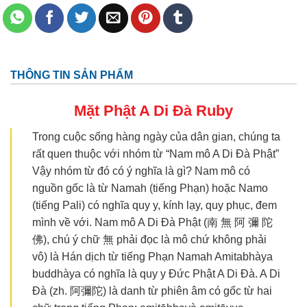
THÔNG TIN SẢN PHẨM
Mặt
Phật A Di Đà
Ruby
Trong cuộc sống hàng ngày của dân gian, chúng ta
rất quen thuộc với nhóm từ “Nam mô A Di Đà Phật”
Vậy nhóm từ đó có ý nghĩa là gì? Nam mô có
nguồn gốc là từ Namah (tiếng Phạn) hoặc Namo
(tiếng Pali) có nghĩa quy y, kính lạy, quy phục, đem
mình về với. Nam mô A Di Đà Phật (南 無 阿 彌 陀
佛), chú ý chữ 無 phải đọc là mô chứ không phải
vô) là Hán dịch từ tiếng Phạn Namah Amitabhàya
buddhàya có nghĩa là quy y Đức Phật A Di Đà. A Di
Đà (zh. 阿彌陀) là danh từ phiên âm có gốc từ hai