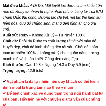
Mặt điêu khắc:
A Di Đà. Một tuyệt tác được chạm khắc trên
nền đá Ruby tự nhiên từ nghệ nhân rất nổi tiếng tại Tp.HCM
chạm khắc thủ công. Đường tạc chi tiết, nét tạc thể hiện sự
hiền hòa, cứu độ chúng sinh, mang đến bình an cho gia
chủ.
Xuất xứ:
Ruby – Không Xử Lý – Tự Nhiên 100%
Chất đá:
Phôi đá Ruby có chất lượng rất tốt với màu đỏ
Huyết đẹp, chất đá kính, thông đèn rất sâu. Chất đá hoàn
toàn tự nhiên 100% – không xử lý cho nguồn năng lượng
mạnh mẽ và thuần khiết. Càng đeo càng đẹp.
Kích thước:
Cao 19.8 x Ngang 14.3 x Dày 5.9 (mm)
Trọng lượng:
12.9 (cts)
✔
Vật phẩm là đá tự nhiên nên quý khách có thể kiểm
định ở bất kì trung tâm nào theo ý muốn.
✔ Để biết chính xác về dụng thần trong ngũ hành bát tự
của bạn . Hãy liên hệ với chuyên gia tư vấn của chúng
tôi .