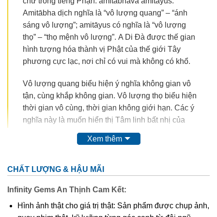
chữ trong tiếng Phạn: amitābhavà amitāyus.
Amitābha dịch nghĩa là “vô lượng quang” – “ánh
sáng vô lượng”; amitāyus có nghĩa là “vô lượng
thọ” – “thọ mệnh vô lượng”. A Di Đà được thế gian
hình tượng hóa thành vị Phật của thế giới Tây
phương cực lạc, nơi chỉ có vui mà không có khổ.
Vô lượng quang biểu hiện ý nghĩa không gian vô
tận, cùng khắp không gian. Vô lượng thọ biểu hiện
thời gian vô cùng, thời gian không giới hạn. Các ý
nghĩa này là muốn hiển thị Tâm linh bất nhị của
Đạo Phật. Bất nhị cũng không phải là một, mà là
Xem thêm
không có số lượng. Cùng khắp không gian, cùng
khắp thời gian và không có số lượng, đó mới là ý
nghĩa thực sự của danh xưng A-Di Đà tức là vô
CHẤT LƯỢNG & HẬU MÃI
lượng quang, vô lượng thọ. Cùng khắp không gian,
Infinity Gems An Thịnh Cam Kết:
cùng khắp thời gian, không có số lượng cũng có
nghĩa là không có không gian, không có thời gian,
Hình ảnh thật cho giá trị thật: Sản phẩm được chụp ảnh,
không có số lượng, đó là vì Tâm như hư không vô