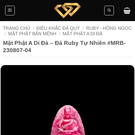
Skip
to
content
TRANG CHỦ
/
ĐIÊU KHẮC ĐÁ QUÝ
/
RUBY - HỒNG NGỌC
/
MẶT PHẬT BẢN MỆNH
/
MẶT PHẬT A DI ĐÀ
Mặt Phật A Di Đà – Đá Ruby Tự Nhiên #MRB-
230807-04