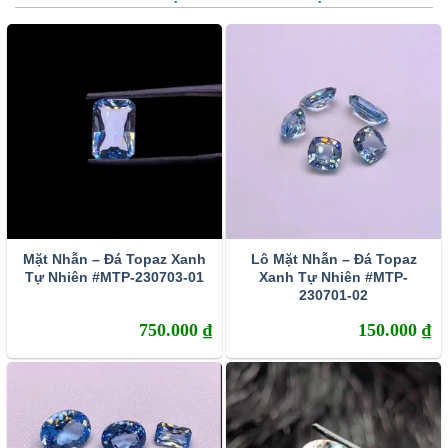
trọng trong các nghi lễ tâm linh trong nhiều nền văn hóa.
Màu sắc và xử lý đá Topaz
Topaz có màu sắc dao động từ không màu (màu trắng) đến
vàng, cam, đỏ, nâu, xanh dương nhạt tới đậm, hồng đến
đỏ, tím và xanh lá cây nhạt. Với màu sắc đa dạng đó,
Topaz dễ bị nhầm với nhiều loại đá quý thiên nhiên khác.
Mặt Nhẫn – Đá Topaz Xanh
Lô Mặt Nhẫn – Đá Topaz
Tự Nhiên #MTP-230703-01
Xanh Tự Nhiên #MTP-
230701-02
750.000
₫
150.000
₫