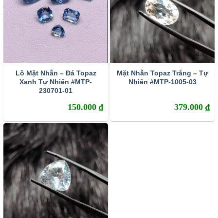
Lô Mặt Nhẫn – Đá Topaz
Mặt Nhẫn Topaz Trắng – Tự
Xanh Tự Nhiên #MTP-
Nhiên #MTP-1005-03
230701-01
150.000
₫
379.000
₫
Bảng Màu Đá Topaz
Trong phổ màu của Topaz, màu vàng với màu nâu phổ
biến nhất trong khi màu hồng, cam, đỏ, tím, xanh dương tự
nhiên hiếm hơn.
Trên thị trường hiện nay, Topaz thường thấy nhất có màu
xanh dương (Blue Topaz) khiến khách hàng và thậm chí cả
người bán đá quý lầm tưởng rằng đó là màu tự nhiên phổ