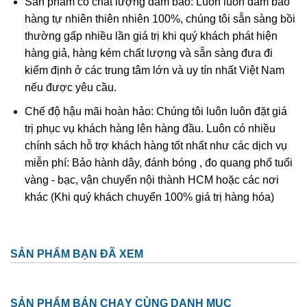
Sản phẩm có chất lượng đảm bảo: Luôn luôn đảm bảo
hàng tự nhiên thiên nhiên 100%, chúng tôi sẵn sàng bồi
Đá Topaz
có mối liên hệ với con người từ rất lâu về trước.
thường gấp nhiều lần giá trị khi quý khách phát hiện
Viên đá đặc biệt này được liên kết với thần Ra – vị thần
hàng giả, hàng kém chất lượng và sẵn sàng đưa đi
mặt trời trong nên văn hóa Ai Cập cổ đại.
kiểm định ở các trung tâm lớn và uy tín nhất Việt Nam
Người La Mã và Hy Lạp cũng tin rằng đá Topaz là viên đá
nếu được yêu cầu.
của thần Apollo. Đá Topaz có năng lực hộ mệnh, giúp bảo
Chế độ hậu mãi hoàn hảo: Chúng tôi luôn luôn đặt giá
vệ con người khỏi những tổn thương vật lý và tinh thần.
trị phục vụ khách hàng lên hàng đầu. Luôn có nhiều
Đá Topaz được nhắc đến nhiều lần trong Kinh thánh, ở
chính sách hỗ trợ khách hàng tốt nhất như các dịch vụ
phần liên quan đến sứ đồ Matthew
miễn phí: Bảo hành dây, đánh bóng , đo quang phổ tuổi
vàng - bạc, vận chuyển nội thành HCM hoặc các nơi
Topaz là 1 trong những viên đá linh thiêng của cây Kalpa
khác (Khi quý khách chuyển 100% giá trị hàng hóa)
thần thánh trong đạo Hindu. Người Hindu tin rằng đá
Topaz bảo vệ ngôi nhà trước những ngọn lửa hủy diệt, đeo
dây chuyền đá Topaz giúp tăng sự sâu sắc trí tuệ, kéo dài
tuổi thọ.
SẢN PHẨM BẠN ĐÃ XEM
Người San ở Bắc Phi thì dùng đá Topaz như 1 sự trợ giúp
để kết nối với thế giới linh hồn. Topaz đóng vai trò quan
SẢN PHẨM BÁN CHẠY CÙNG DANH MỤC