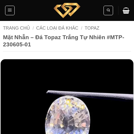
Skip
to
content
TRANG CHỦ
/
CÁC LOẠI ĐÁ KHÁC
/
TOPAZ
Mặt Nhẫn – Đá Topaz Trắng Tự Nhiên #MTP-
230605-01