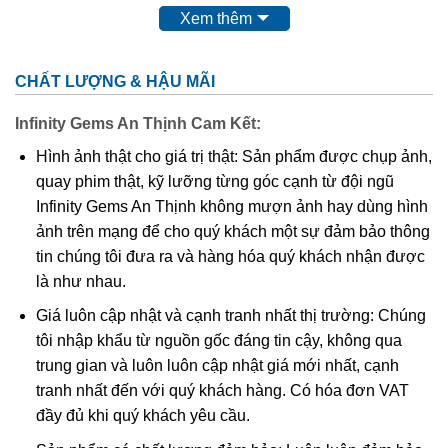
Xem thêm
Topaz Thô
CHẤT LƯỢNG & HẬU MÃI
Infinity Gems An Thịnh Cam Kết:
Đặc tính đá Topaz trong tự nhiên
Hình ảnh thật cho giá trị thật: Sản phẩm được chụp ảnh,
Công thức hóa học
: Al2SiO4(OH,F)2
quay phim thật, kỹ lưỡng từng góc cạnh từ đội ngũ
Cấu trúc tinh thể
: Hệ tinh thể trực thoi – Orthorhombic
Infinity Gems An Thịnh không mượn ảnh hay dùng hình
ảnh trên mạng để cho quý khách một sự đảm bảo thông
Màu
: trắng, vàng, vàng nâu, nâu đỏ, xanh dương, xanh
tin chúng tôi đưa ra và hàng hóa quý khách nhận được
lá cây, hồng, đỏ, tím
là như nhau.
Độ cứng thang Mohs
: 8.0
Giá luôn cập nhật và cạnh tranh nhất thị trường: Chúng
Trọng lượng riêng
: 3.49 – 3.57
tôi nhập khẩu từ nguồn gốc đáng tin cậy, không qua
Chiết suất
: 1.606 – 1.644
trung gian và luôn luôn cập nhật giá mới nhất, cạnh
tranh nhất đến với quý khách hàng. Có hóa đơn VAT
Lưỡng chiết suất
: 0.008 – 0.011
đầy đủ khi quý khách yêu cầu.
Lịch sử, truyền thuyết đá Topaz