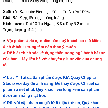
chung, niềm tin và hy vọng trong một cuộc tình.
Xuất xứ:
Sapphire Đen Lục Yên – Tự Nhiên 100%
Chất Đá:
Đẹp, lên ngọc bóng loáng.
Kích thước:
Dài 10.1 x Ngang 8.8 x Dày 6.2 (mm)
Trọng lượng:
4.4 (cts)
✔
Vật phẩm là đá tự nhiên nên quý khách có thể kiểm
định ở bất kì trung tâm nào theo ý muốn.
✔ Để biết chính xác về dụng thần trong ngũ hành bát tự
của bạn . Hãy liên hệ với chuyên gia tư vấn của chúng
tôi .
✔
Lưu Ý: Tất cả Sản phẩm được IGA Quay Chụp từ
Studio với đầy đủ ánh sáng. Để thấy được Chi tiết sản
phẩm rõ nét nhất, Quý khách vui lòng xem sản phẩm
dưới ánh nắng mặt trời.
✔
Đối với vật phẩm có giá từ 5 triệu trở lên, Quý khách