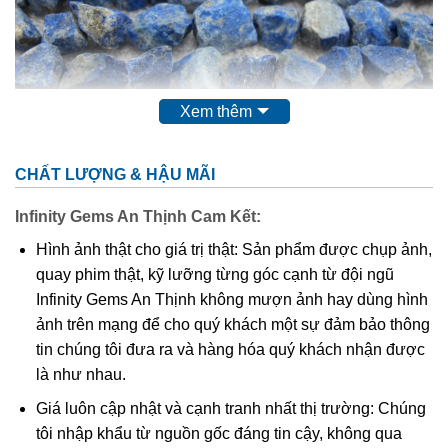
Xem thêm
Sự phân bố của đá Sapphire
CHẤT LƯỢNG & HẬU MÃI
Hiện nay ở trên thế giới đang tồn tại rất hiều các vùng mỏ,
địa điểm khai thác đá đá Sapphire như ở Miến Điện, Sri
Infinity Gems An Thịnh Cam Kết:
Lanka, tại Thái Lan, Nam Phi, Campuchia, Bắc Mỹ,
Hình ảnh thật cho giá trị thật: Sản phẩm được chụp ảnh,
Pakistan,… thậm chí là ở Việt Nam.
quay phim thật, kỹ lưỡng từng góc cạnh từ đội ngũ
Infinity Gems An Thịnh không mượn ảnh hay dùng hình
Tại Việt nam, Sapphire xuất hiện ở vùng mỏ Quỳ Châu
ảnh trên mạng để cho quý khách một sự đảm bảo thông
(tỉnh Nghệ An), Tân Hương, Lục Yên (tỉnh Yên Bái), hay tại
tin chúng tôi đưa ra và hàng hóa quý khách nhận được
Di Linh, Tiên Cô, Đá Bàn, Đak Nông…
là như nhau.
Công cuộc khai thác đá Sapphire
Giá luôn cập nhật và cạnh tranh nhất thị trường: Chúng
Việc khai thác đá Sapphire tại các mỏ quặng có thể tiến
tôi nhập khẩu từ nguồn gốc đáng tin cậy, không qua