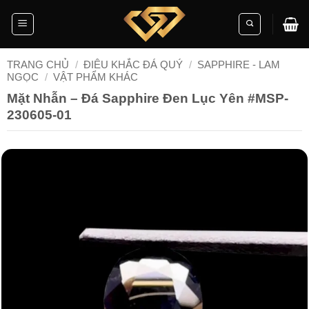
Skip
to
content
TRANG CHỦ
/
ĐIÊU KHẮC ĐÁ QUÝ
/
SAPPHIRE - LAM
NGỌC
/
VẬT PHẨM KHÁC
Mặt Nhẫn – Đá Sapphire Đen Lục Yên #MSP-
230605-01