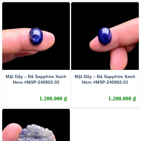
vững trên thế giới này.
Vệ sinh đá Sapphire:
vệ sinh trong nước xà phòng ấm.
Đá Sapphire là một món quà mà tạo hóa ban cho con
người. Viên đá mang màu sắc lấp lánh, độ bền cao và có
giá trị. Vậy nên bất cứ ai cũng đem lòng ham muốn sở hữu
riêng cho mình món đồ chế tác từ loại đá này.
Mặt Dây – Đá Sapphire Xanh
Mặt Dây – Đá Sapphire Xanh
Hero #MSP-240902-02
Hero #MSP-240902-01
1.200.000
₫
1.200.000
₫