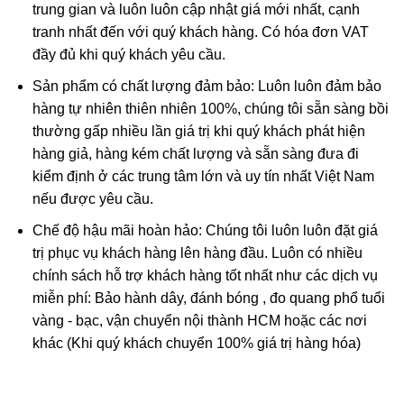
hành bằng phương pháp sàng tay thô sơ hoặc là sử dụng
trung gian và luôn luôn cập nhật giá mới nhất, cạnh
phương tiện cơ giới hỗ trợ. Cách làm tiêu biểu nhất hiện
tranh nhất đến với quý khách hàng. Có hóa đơn VAT
nay đang áp dụng chính là:
đầy đủ khi quý khách yêu cầu.
Sản phẩm có chất lượng đảm bảo: Luôn luôn đảm bảo
– Đầu tiên sử dụng máy móc cơ giới là khoan đầu búa
hàng tự nhiên thiên nhiên 100%, chúng tôi sẵn sàng bồi
nhằm làm lỏng mô đất đá của khu vực khai thác.
thường gấp nhiều lần giá trị khi quý khách phát hiện
hàng giả, hàng kém chất lượng và sẵn sàng đưa đi
– Sử dụng các xe kéo tay đơn giản và thô sơ để vận
kiểm định ở các trung tâm lớn và uy tín nhất Việt Nam
chuyển lớp đất đá này đi nơi khác.
nếu được yêu cầu.
– Một bộ phận máy móc công nghệ cao sẽ được đưa vào
Chế độ hậu mãi hoàn hảo: Chúng tôi luôn luôn đặt giá
sử dụng, sàng lọc và tìm kiếm Shapphire. Cuối ngày làm
trị phục vụ khách hàng lên hàng đầu. Luôn có nhiều
việc, các thợ khai thác sẽ kiểm tra và thu hồi lại lượng
chính sách hỗ trợ khách hàng tốt nhất như các dịch vụ
Shapphire này.
miễn phí: Bảo hành dây, đánh bóng , đo quang phổ tuổi
vàng - bạc, vận chuyển nội thành HCM hoặc các nơi
Công dụng của đá Sapphire
khác (Khi quý khách chuyển 100% giá trị hàng hóa)
Sapphire đã có mặt từ lâu và được gắn liền với sự trong
trắng, lòng ăn năn và đạo đức. Viên đá này đem lại cho