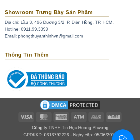
Showroom Trưng Bày Sản Phẩm
Địa chỉ: Lầu 3, 496 Đường 3/2, P. Diên Hồng, TP. HCM.
Hotline: 0911.99.3399
Email: phongthuyanthinhvn@gmail.com
Thông Tin Thêm
Visa
MasterCard
American
Atm
Cash
Western
Express
On
Union
Công ty TNHH Tin Học Hoàng Phương
Delivery
GPDKKD: 0313792226 - Ngày cấp: 05/06/2016