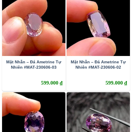
Mặt Nhẫn – Đá Ametrine Tự
Mặt Nhẫn – Đá Ametrine Tự
Nhiên #MAT-230606-03
Nhiên #MAT-230606-02
Vòng Tay Đá Ametrine
599.000
₫
599.000
₫
Tác dụng và ý nghĩa của đá Ametrine
Rất nhiều năm về trước, khi thủ lĩnh của Tây Ban Nha là
Don Fillip de Urriola
phụng sự hoàng gia đi xâm chiếm
Bolivia, đã gặp một cô gái thổ dân tên Anahi hai người
đem lòng yêu nhau dù vừa gặp gỡ. Họ trúng tiếng sét ái
tình của nhau nhưng tình yêu không thể đơm hoa kết trái