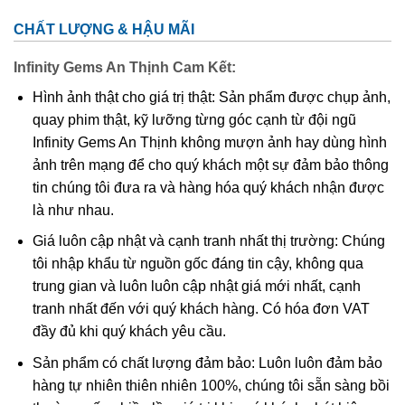
CHẤT LƯỢNG & HẬU MÃI
Phân bố đá Ametrine trên thế giới
Infinity Gems An Thịnh Cam Kết:
Đá Ametrine phân bố ở nhiều nơi trên thế giới nhưng chất
Hình ảnh thật cho giá trị thật: Sản phẩm được chụp ảnh,
lượng và màu sắc tuyệt đẹp phải nhắc đến đá ở mỏ Anahi
quay phim thật, kỹ lưỡng từng góc cạnh từ đội ngũ
nằm ở phía đông nam nước
Bolivia.
Infinity Gems An Thịnh không mượn ảnh hay dùng hình
ảnh trên mạng để cho quý khách một sự đảm bảo thông
Lịch sử đá Ametrine
tin chúng tôi đưa ra và hàng hóa quý khách nhận được
Vào thế kỷ 16, khi đất nước
Tây Ban Nha xâm chiếm
là như nhau.
Trung và Nam Mỹ
thủ lĩnh của đoàn quân này đã tìm thấy
Giá luôn cập nhật và cạnh tranh nhất thị trường: Chúng
những viên đá đầu tiên và mang chúng về Châu Âu dâng
tôi nhập khẩu từ nguồn gốc đáng tin cậy, không qua
lên nữ hoàng. Một thời gian sau, vị tướng quân này kết
trung gian và luôn luôn cập nhật giá mới nhất, cạnh
hôn với một cô gái bản địa tên Anahi và được hoàng gia
tranh nhất đến với quý khách hàng. Có hóa đơn VAT
Tây Ban Nha ban tặng nguyên khu mỏ đó. Đặt tên chúng
đầy đủ khi quý khách yêu cầu.
theo tên vợ ông như một phần của sự trung thành, chiến
công của ông.
Sản phẩm có chất lượng đảm bảo: Luôn luôn đảm bảo
hàng tự nhiên thiên nhiên 100%, chúng tôi sẵn sàng bồi
Nguồn gốc hình thành đá Ametrine