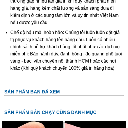
thường gấp nhiều lần giá trị khi quý khách phát hiện
Tới ngày nay con người vẫn chưa có lời giải thích về sự
hàng giả, hàng kém chất lượng và sẵn sàng đưa đi
biến mất của mỏ Anahi trong suốt ba thế kỷ, đến tận năm
kiểm định ở các trung tâm lớn và uy tín nhất Việt Nam
1960 chúng mới được đưa vào khai thác chính thức. Từ
nếu được yêu cầu.
năm 1970 đến nay thì loại đá này xuất hiện trên thị trường
Chế độ hậu mãi hoàn hảo: Chúng tôi luôn luôn đặt giá
trang sức đá quý thế giới và có giá trị cao cùng những hình
trị phục vụ khách hàng lên hàng đầu. Luôn có nhiều
thức kinh doanh siêu lợi nhuận.
chính sách hỗ trợ khách hàng tốt nhất như các dịch vụ
miễn phí: Bảo hành dây, đánh bóng , đo quang phổ tuổi
Mỏ Anahi nằm ở vùng hẻo lánh phía Đông Nam Bolivia
vàng - bạc, vận chuyển nội thành HCM hoặc các nơi
được bao bọc bởi các dẫy núi vô cùng hiểm trở và nguy
khác (Khi quý khách chuyển 100% giá trị hàng hóa)
hiểm, cách xa trung tâm thành phố. Việc đi lại ở đây gặp
không ít khó khăn vì không thể di chuyển bằng đường bộ,
hệ thống giao thông còn thô sơ. Các thương gia muốn tìm
SẢN PHẨM BẠN ĐÃ XEM
đến đây phải là những người có tên tuổi, máu mặt trên thị
trường, di chuyển bằng phi cơ riêng, mỗi lần giao dịch lên
đến
hàng chục triệu đô la Mỹ.
SẢN PHẨM BÁN CHẠY CÙNG DANH MỤC