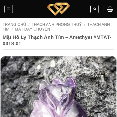
Skip
to
content
TRANG CHỦ
/
THẠCH ANH PHONG THUỶ
/
THẠCH ANH
TÍM
/
MẶT DÂY CHUYỀN
Mặt Hồ Ly Thạch Anh Tím – Amethyst #MTAT-
0318-01