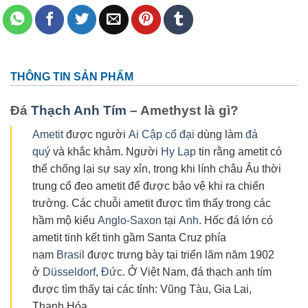
THÔNG TIN SẢN PHẨM
Đá
Thạch Anh Tím
– Amethyst là gì?
Ametit
được người
Ai Cập cổ đại
dùng làm
đá
quý
và khắc khảm. Người
Hy Lạp
tin rằng ametit có
thể chống lại sự say xỉn, trong khi lính châu Âu thời
trung cổ đeo ametit để được bảo vệ khi ra chiến
trường. Các chuỗi ametit được tìm thấy trong các
hầm mộ kiểu
Anglo-Saxon
tại
Anh
. Hốc đá lớn có
ametit tinh kết tinh gầm Santa Cruz phía
nam
Brasil
được trưng bày tại triển lãm năm 1902
ở
Düsseldorf
,
Đức
. Ở Việt Nam, đá thạch anh tím
được tìm thấy tại các tỉnh: Vũng Tàu, Gia Lai,
Thanh Hóa.