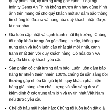
sắt III
được cho là có mặt trong ametit và
lưu huỳnh
cũng
quay phim thật, kỹ lưỡng từng góc cạnh từ đội ngũ
được tìm thấy trong khoáng vật này.
Infinity Gems An Thịnh không mượn ảnh hay dùng hình
ảnh trên mạng để cho quý khách một sự đảm bảo thông
Các công trình gần đây cho thấy màu của ametit là do có
tin chúng tôi đưa ra và hàng hóa quý khách nhận được
lẫn tạp chất
sắt
III
. Các nghiên cứu sâu hơn cho thấy sự
là như nhau.
tương tác phức tạp của
sắt
và
nhôm
sẽ tạo nên màu
.
Giá luôn cập nhật và cạnh tranh nhất thị trường: Chúng
tôi nhập khẩu từ nguồn gốc đáng tin cậy, không qua
Khi nung nóng ametit thường chuyển thành màu
vàng
, và
trung gian và luôn luôn cập nhật giá mới nhất, cạnh
hầu hết
citrine
,
cairngorm
của ngành kim hoàn đá quý
tranh nhất đến với quý khách hàng. Có hóa đơn VAT
được coi đơn giản chỉ là “ametit được gia nhiệt”. Thạch
đầy đủ khi quý khách yêu cầu.
anh ametit có xu hướng bị mất màu khi bị lộ ra mặt đất.
Sản phẩm có chất lượng đảm bảo: Luôn luôn đảm bảo
Ametit tổng hợp rất giống với ametit chất lượng cao. Các
hàng tự nhiên thiên nhiên 100%, chúng tôi sẵn sàng bồi
đặc điểm hóa học và vật lý đều rất giống với ametit tự
thường gấp nhiều lần giá trị khi quý khách phát hiện
nhiên nên rất khó phân biệt một cách chính xác trừ khi
hàng giả, hàng kém chất lượng và sẵn sàng đưa đi
dùng những thử nghiệm đá quý học cao cấp tốn kém. Thử
kiểm định ở các trung tâm lớn và uy tín nhất Việt Nam
nghiệm dựa trên quy luật sinh đôi tên “Brazil law twinning”
nếu được yêu cầu.
(một dạng của thạch anh sinh đôi, khi đó cấu trúc thạch
Chế độ hậu mãi hoàn hảo: Chúng tôi luôn luôn đặt giá
anh phải và trái được liên kết tạo thành một tinh thể duy