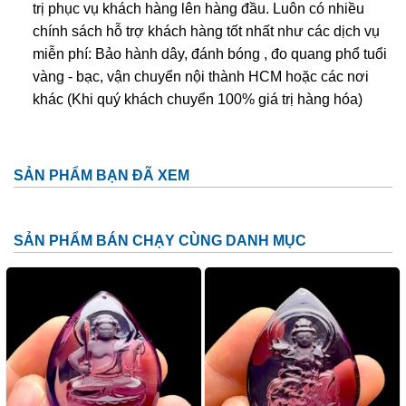
trị phục vụ khách hàng lên hàng đầu. Luôn có nhiều
nhất
được sử dụng để xác định ametit tổng hợp sẽ dễ
chính sách hỗ trợ khách hàng tốt nhất như các dịch vụ
dàng hơn. Tuy nhiên về mặc lý thuyết, người ta có thể tạo
miễn phí: Bảo hành dây, đánh bóng , đo quang phổ tuổi
ra vật liệu tổng hợp này nhưng khó mà tạo ra được với số
vàng - bạc, vận chuyển nội thành HCM hoặc các nơi
lượng lớn để cung cấp cho thị trường.
khác (Khi quý khách chuyển 100% giá trị hàng hóa)
Đặc tính:
Tên khoa học: đá thạch anh tím (amethyst)
SẢN PHẨM BẠN ĐÃ XEM
Thành phần cấu tạo hoá học: SiO2.
Màu sắc: Tất cả các dạng của màu tím như trắng phớt
SẢN PHẨM BÁN CHẠY CÙNG DANH MỤC
tím, tím ánh hồng đến tím đậm, tím violet, màu xanh biển
và xám.
Chỉ số chiết quang: 1.544 – 1.553
Tỷ trọng: 2.65 – 2.91
Độ bóng: Như thủy tinh
Độ trong suốt: Trong suốt