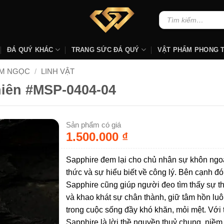
Tìm
kiếm:
ĐÁ QUÝ KHÁC
TRANG SỨC ĐÁ QUÝ
VẬT PHẨM PHONG 
AM NGỌC
/
LINH VẬT
hiên #MSP-0404-04
Sản phẩm có giá
1.500.000
₫
Sapphire đem lại cho chủ nhân sự khôn ngo
thức và sự hiểu biết về công lý. Bên cạnh đó
Sapphire cũng giúp người đeo tìm thấy sự t
và khao khát sự chân thành, giữ tâm hồn lu
trong cuộc sống đầy khó khăn, mỏi mệt. Với 
Sapphire là lời thề nguyền thuỷ chung, niềm 