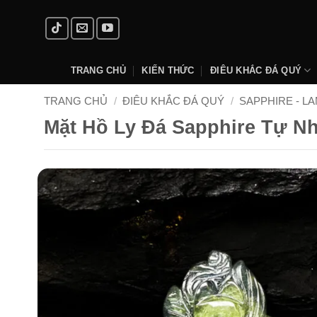
Skip
to
content
TRANG CHỦ
KIẾN THỨC
ĐIÊU KHẮC ĐÁ QUÝ
TRANG CHỦ
/
ĐIÊU KHẮC ĐÁ QUÝ
/
SAPPHIRE - L
Mặt Hồ Ly Đá Sapphire Tự N