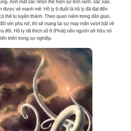
úng. Ánh mắt sắc nhọn thể hiện sự tinh ranh, sắc xảo.
n được vẻ mạnh mẽ. Hồ ly 9 đuôi là hồ ly đã đạt đến
 có thể tu luyện thành. Theo quan niệm trong dân gian,
đối với phụ nữ, thì sẽ mang lại sự may mắn vượt bật về
 đôi. Hồ ly rất thích số 8 (Phát) nên người sỡ hữu nó
ến triển trong sự nghiệp.