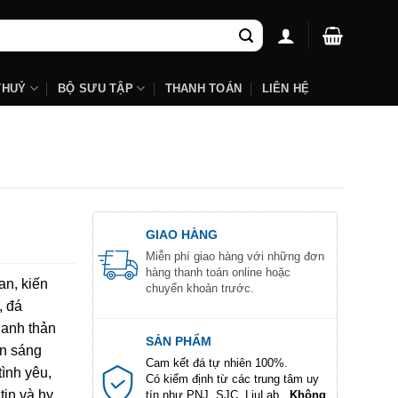
THUỶ
BỘ SƯU TẬP
THANH TOÁN
LIÊN HỆ
GIAO HÀNG
Miễn phí giao hàng với những đơn
hàng thanh toán online hoặc
an, kiến
chuyển khoản trước.
, đá
hanh thản
SẢN PHẨM
ôn sáng
Cam kết đá tự nhiên 100%.
tình yêu,
Có kiểm định từ các trung tâm uy
tin và hy
tín như PNJ, SJC, LiuLab...
Không