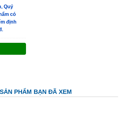
n, Quý
phẩm có
iểm định
đ.
SẢN PHẨM BẠN ĐÃ XEM