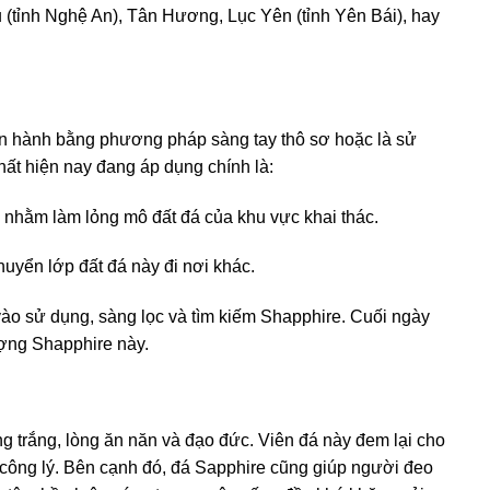
 (tỉnh Nghệ An), Tân Hương, Lục Yên (tỉnh Yên Bái), hay
iến hành bằng phương pháp sàng tay thô sơ hoặc là sử
hất hiện nay đang áp dụng chính là:
 nhằm làm lỏng mô đất đá của khu vực khai thác.
uyển lớp đất đá này đi nơi khác.
o sử dụng, sàng lọc và tìm kiếm Shapphire. Cuối ngày
lượng Shapphire này.
ng trắng, lòng ăn năn và đạo đức. Viên đá này đem lại cho
 công lý. Bên cạnh đó, đá Sapphire cũng giúp người đeo