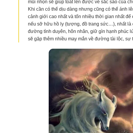
mũi nhọn sẽ giúp toát lên được vẻ sắc sảo của ch
Khi cần có thể dịu dàng nhưng cũng có thể ánh lê
cảnh giới cao nhất và tốn nhiều thời gian nhất để
nếu sỡ hữu hồ ly (tượng, đồ trang sức…), nhất là 
đường tình duyên, hôn nhân, giữ gìn hạnh phúc lứa
sẽ gặp thêm nhiều may mắn về đường tài lộc, sự ti