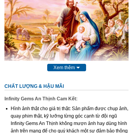
Xem thêm
Đức Mẹ Maria
CHẤT LƯỢNG & HẬU MÃI
Infinity Gems An Thịnh Cam Kết:
Ý nghĩa Mặt dây chuyền Đức Mẹ Maria
Hình ảnh thật cho giá trị thật: Sản phẩm được chụp ảnh,
Đeo mặt dây chuyền đức mẹ Maria lên người giúp cho tâm
quay phim thật, kỹ lưỡng từng góc cạnh từ đội ngũ
bạn luôn bình an, có thể loại bỏ những suy nghĩ tiêu cực
Infinity Gems An Thịnh không mượn ảnh hay dùng hình
hay tối tâm ra khỏi tâm trí và có thể làm việc 1 cách hiệu
ảnh trên mạng để cho quý khách một sự đảm bảo thông