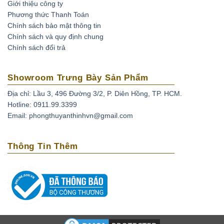
tâm hồn luôn sáng trong cuộc sống đầy khó khăn, mỏi mệt.
Giới thiệu công ty
Với tình yêu, Sapphire là lời thề nguyền thuỷ chung, niềm
Phương thức Thanh Toán
Chính sách bảo mật thông tin
tin và hy vọng trong một cuộc tình. Đây là loại đá quý mang
Chính sách và quy định chung
lại niềm vui, sự thịnh vượng và bình an.
Chính sách đổi trả
Showroom Trưng Bày Sản Phẩm
Địa chỉ: Lầu 3, 496 Đường 3/2, P. Diên Hồng, TP. HCM.
Hotline: 0911.99.3399
Email: phongthuyanthinhvn@gmail.com
Bảo quản, vệ sinh đá Sapphire
Thông Tin Thêm
Cùng thuộc họ Corundum, không chỉ riêng Ruby mà cả
Sapphire đều sở hữu độ cứng 9 ở trên thang Mohs, chỉ
đứng sau mỗi kim cương. Sapphire là viên đá quý, bền
vững trên thế giới này.
Vệ sinh đá Sapphire:
vệ sinh trong nước xà phòng ấm.