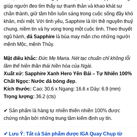
giúp người đeo tìm thấy sự thanh thản và khao khát sự
chân thành, giữ tâm hồn luôn sáng trong cuộc sống đầy khó
khăn, mỏi mệt. Với tình yêu, Sapphire là lời thề nguyền thuỷ
chung, niềm tin và hy vọng trong một cuộc tình. Theo thuyết
ngũ hành,
đá Sapphire
là bùa may mắn cho những người
mệnh Mộc, mệnh Thủy.
Mặt điêu khắc:
Đức Mẹ Maria. Nét tạc chuẩn chỉ không lỗi
lầm thể hiện thần thái hiền hòa của Ngài.
Xuất xứ: Sapphire Xanh Hero Yên Bái – Tự Nhiên 100%
Chất Ngọc: Nước đá bóng đẹp.
Kích thước:
Cao: 30.6 x Ngang: 16.6 x Dày: 6.9 (mm)
Trọng lượng:
36.2 (cts)
✔ Sản phẩm là hàng tự nhiên thiên nhiên 100% được
chứng nhận bởi những trung tâm kiểm định uy tín.
✔
Lưu Ý: Tất cả Sản phẩm được IGA Quay Chụp từ