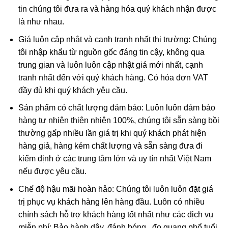
quả.
tin chúng tôi đưa ra và hàng hóa quý khách nhận được
là như nhau.
Ngoài ra, việc đeo dây chuyền đức mẹ sẽ giúp bạn rèn
Giá luôn cập nhật và cạnh tranh nhất thị trường: Chúng
luyện bản tính lương thiện, hình thành tính cởi mở, từ đó
tôi nhập khẩu từ nguồn gốc đáng tin cậy, không qua
sẵn sàng giúp đỡ những người xung quanh mình và theo
trung gian và luôn luôn cập nhật giá mới nhất, cạnh
luật nhân quả thì bạn sẽ gặp nhiều điều lành và may mắn
tranh nhất đến với quý khách hàng. Có hóa đơn VAT
trong kiếp này và kể cả kiếp sau.
đầy đủ khi quý khách yêu cầu.
Xét về mặt phong thủy, đeo mặt dây chuyền mẹ Maria đá
Sản phẩm có chất lượng đảm bảo: Luôn luôn đảm bảo
Carnelian thiên nhiên giúp người đeo tránh được các
hàng tự nhiên thiên nhiên 100%, chúng tôi sẵn sàng bồi
dòng tà khí gây hại và giúp cho gia đạo luôn hòa thuận và
thường gấp nhiều lần giá trị khi quý khách phát hiện
yên ấm.
hàng giả, hàng kém chất lượng và sẵn sàng đưa đi
kiểm định ở các trung tâm lớn và uy tín nhất Việt Nam
nếu được yêu cầu.
Sapphire là gì? Ý Nghĩa và Các Dụng của
Chế độ hậu mãi hoàn hảo: Chúng tôi luôn luôn đặt giá
Sapphire
trị phục vụ khách hàng lên hàng đầu. Luôn có nhiều
chính sách hỗ trợ khách hàng tốt nhất như các dịch vụ
Sapphire
còn được con người gọi bằng một cái
miễn phí: Bảo hành dây, đánh bóng , đo quang phổ tuổi