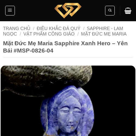
Skip
to
content
TRANG CHỦ
/
ĐIÊU KHẮC ĐÁ QUÝ
/
SAPPHIRE - LAM
NGỌC
/
VẬT PHẨM CÔNG GIÁO
/
MẶT ĐỨC MẸ MARIA
Mặt Đức Mẹ Maria Sapphire Xanh Hero – Yên
Bái #MSP-0826-04