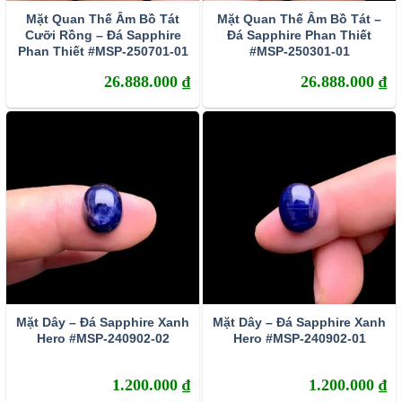
Mặt Quan Thế Âm Bồ Tát
Mặt Quan Thế Âm Bồ Tát –
Cưỡi Rồng – Đá Sapphire
Đá Sapphire Phan Thiết
Phan Thiết #MSP-250701-01
#MSP-250301-01
Sự phân bố của đá Sapphire
26.888.000
₫
26.888.000
₫
Hiện nay ở trên thế giới đang tồn tại rất hiều các vùng mỏ,
địa điểm khai thác đá đá Sapphire như ở Miến Điện, Sri
Lanka, tại Thái Lan, Nam Phi, Campuchia, Bắc Mỹ,
Pakistan,… thậm chí là ở Việt Nam.
Tại Việt nam, Sapphire xuất hiện ở vùng mỏ Quỳ Châu
(tỉnh Nghệ An), Tân Hương, Lục Yên (tỉnh Yên Bái), hay tại
Di Linh, Tiên Cô, Đá Bàn, Đak Nông…
Công cuộc khai thác đá Sapphire
Việc khai thác đá Sapphire tại các mỏ quặng có thể tiến
Mặt Dây – Đá Sapphire Xanh
Mặt Dây – Đá Sapphire Xanh
Hero #MSP-240902-02
Hero #MSP-240902-01
hành bằng phương pháp sàng tay thô sơ hoặc là sử dụng
phương tiện cơ giới hỗ trợ. Cách làm tiêu biểu nhất hiện
1.200.000
₫
1.200.000
₫
nay đang áp dụng chính là: