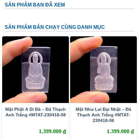
Bố mẹ nên đeo Phật Độ Mệnh cho con cái được sức
SẢN PHẨM BẠN ĐÃ XEM
khỏe, bình an.
Vợ chồng cùng đeo để gia đình hạnh phúc, sự nghiệp
SẢN PHẨM BÁN CHẠY CÙNG DANH MỤC
thành công.
Con cháu nên tặng và đeo cho ông bà để cầu chúc sức
khỏe, an lạc.
Những người tuổi Ngọ, mang theo Phật Đại Thế Chí Bồ
Tát bên mình sẽ nhận được sự phù hộ, độ trì bảo mệnh
của ngài.
Trải qua mấy ngàn năm lịch sử, các Bản tôn được các
tín đồ Phật giáo tín phụng, cúng dường, trở thành các
thiện thần, trợ giúp con người, chuyển hung thành cát,
sự nghiệp hanh thông, gia đình hạnh phúc, có sức
Mặt Phật A Di Đà – Đá Thạch
Mặt Như Lai Đại Nhật – Đá
Anh Trắng #MTAT-230418-08
Thạch Anh Trắng #MTAT-
khỏe, phòng tránh bệnh tật.
230418-06
Kết hợp nhất thể với trường khí của con người, thúc
1.399.000
₫
1.399.000
₫
đẩy sự nghiệp phát triển, gia đình hạnh phúc, xã hội an