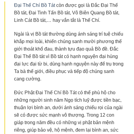
Đại Thế Chí Bồ Tát
còn được gọi là Đắc Đại Thế
Bồ tát, Đại Tinh Tấn Bồ tát, Vô Biên Quang Bồ tát,
Linh Cát Bồ tát,… hay vắn tắt là Thế Chí.
Ngài là vị Bồ tát thường dùng ánh sáng trí tuệ chiếu
khắp mọi loài, khiến chúng sanh mười phương thế
giới thoát khổ đau, thành tựu đạo quả Bồ đề. Đắc
Đại Thế Bồ tát vì Bồ tát có hạnh nguyện đại hùng
đại lực đại từ bi, dùng hạnh nguyện này để trụ trong
Ta bà thế giới, điều phục và tiếp độ chúng sanh
cang cường.
Đức Phật Đại Thế Chí Bồ Tát có thể phù hộ cho
những người sinh năm Ngọ tích luỹ được tiền bạc,
thuận lợi bình an, dưới ánh sáng chiếu rọi của ngài
sẽ có được sức mạnh vô thượng. Trong 12 con
giáp trong năm đều có những vị phật bản mệnh
riêng, giúp bảo vệ, hộ mệnh, đem lại bình an, sức