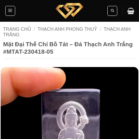
Skip
to
content
TRANG CHỦ
/
THẠCH ANH PHONG THUỶ
/
THẠCH ANH
TRẮNG
Mặt Đại Thế Chí Bồ Tát – Đá Thạch Anh Trắng
#MTAT-230418-05