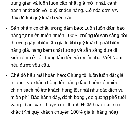
thông trong trường phái Mật Tông của Phật Giáo. Đại
trung gian và luôn luôn cập nhật giá mới nhất, cạnh
Thế Chí Bồ Tát là người phò trợ tuyên truyền thánh
tranh nhất đến với quý khách hàng. Có hóa đơn VAT
pháp cho Đức Phật A Di Đà ở Tây Phương cực lạc.
đầy đủ khi quý khách yêu cầu.
Ngài dùng sức manh từ ánh sáng trí tuệ của mình để soi
Sản phẩm có chất lượng đảm bảo: Luôn luôn đảm bảo
tỏ khắp chúng sinh, giúp con người thoát khỏi những
hàng tự nhiên thiên nhiên 100%, chúng tôi sẵn sàng bồi
khổ đau trong tâm trí, đạt được trí tuệ thông suốt, sáng
thường gấp nhiều lần giá trị khi quý khách phát hiện
tỏ để hướng đến những điều tốt đẹp.
hàng giả, hàng kém chất lượng và sẵn sàng đưa đi
Đại Thế Chí Bồ Tát xuất hiện trong kinh phật với hình
kiểm định ở các trung tâm lớn và uy tín nhất Việt Nam
ảnh hiền hòa, đôi mắt sáng, trên tay ngài mang theo
nếu được yêu cầu.
nhành hoa sen xanh mới nở. Ngài đứng bên cạnh Đức
Chế độ hậu mãi hoàn hảo: Chúng tôi luôn luôn đặt giá
Phật A Di Đà hoặc ngồi thiền trong tư thế kiết già trên
trị phục vụ khách hàng lên hàng đầu. Luôn có nhiều
đài hoa sen.
chính sách hỗ trợ khách hàng tốt nhất như các dịch vụ
miễn phí: Bảo hành dây, đánh bóng , đo quang phổ tuổi
Ý NGHĨA khi sử dụng phật bản mệnh Đại Thế Chí Bồ
vàng - bạc, vận chuyển nội thành HCM hoặc các nơi
Tát
khác (Khi quý khách chuyển 100% giá trị hàng hóa)
Phật độ mệnh không phân biệt giàu nghèo, giới tính
♀♂, tuổi tác.