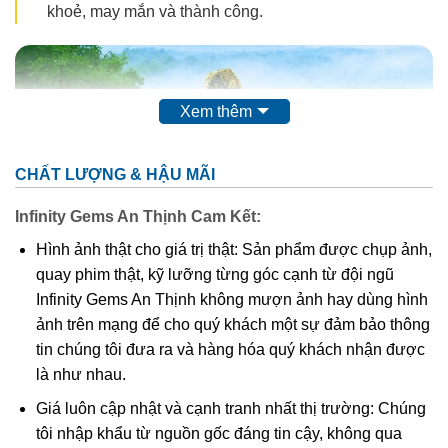
khoẻ, may mắn và thành công.
Xem thêm
CHẤT LƯỢNG & HẬU MÃI
Infinity Gems An Thịnh Cam Kết:
Hình ảnh thật cho giá trị thật: Sản phẩm được chụp ảnh,
quay phim thật, kỹ lưỡng từng góc cạnh từ đội ngũ
Infinity Gems An Thịnh không mượn ảnh hay dùng hình
ảnh trên mạng để cho quý khách một sự đảm bảo thông
tin chúng tôi đưa ra và hàng hóa quý khách nhận được
Đại Thế Chí Bồ Tát
là như nhau.
Giá luôn cập nhật và cạnh tranh nhất thị trường: Chúng
Đại Thế Chí Bồ Tát là vị Bồ Tát hiện thân cho trí tuệ linh
tôi nhập khẩu từ nguồn gốc đáng tin cậy, không qua