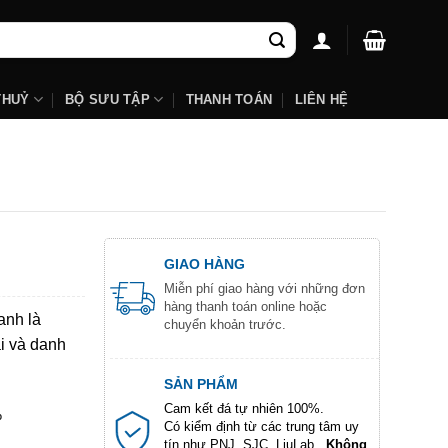
THUỶ
BỘ SƯU TẬP
THANH TOÁN
LIÊN HỆ
GIAO HÀNG
Miễn phí giao hàng với những đơn
hàng thanh toán online hoặc
anh là
chuyển khoản trước.
i và danh
SẢN PHẨM
Cam kết đá tự nhiên 100%.
%
Có kiểm định từ các trung tâm uy
tín như PNJ, SJC, LiuLab...
Không