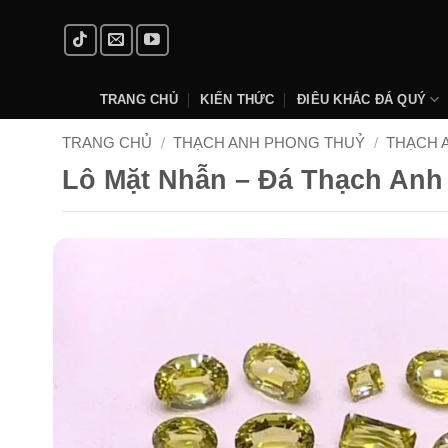
Skip
to
content
TRANG CHỦ
KIẾN THỨC
ĐIÊU KHẮC ĐÁ QUÝ
TRANG CHỦ
/
THẠCH ANH PHONG THUỶ
/
THẠCH 
Lô Mặt Nhẫn – Đá Thạch Anh