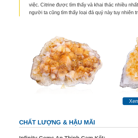
việc. Citrine được tìm thấy và khai thác nhiều nh
người ta cũng tìm thấy loại đá quý này tuy nhiên 
Xem
BST Hốc 
CHẤT LƯỢNG & HẬU MÃI
Lịch sử và truyền thuyết của Thạch Anh
Infinity Gems An Thịnh Cam Kết: