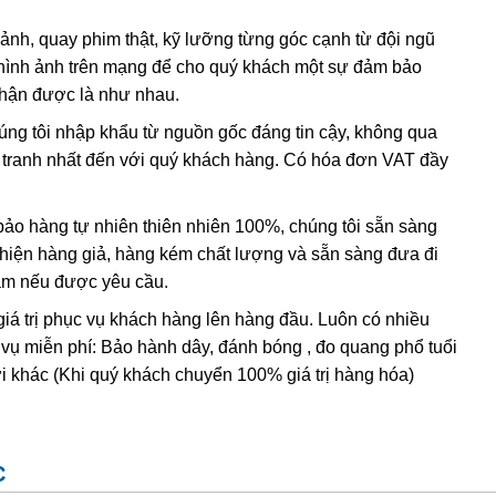
từ “citron” trong tiếng Pháp, mang ý nghĩa là quả chanh.
người sẽ mang lại sự bình yên cho bản thân. Citrine có
 ảnh, quay phim thật, kỹ lưỡng từng góc cạnh từ đội ngũ
 quỷ xâm hại. Người La Mã cổ đại cho rằng mang bên mình
hình ảnh trên mạng để cho quý khách một sự đảm bảo
hơn, bởi ánh sáng của đá Thạch anh vàng như luồng ánh
nhận được là như nhau.
húng tôi nhập khẩu từ nguồn gốc đáng tin cậy, không qua
nh tranh nhất đến với quý khách hàng. Có hóa đơn VAT đầy
o hàng tự nhiên thiên nhiên 100%, chúng tôi sẵn sàng
t hiện hàng giả, hàng kém chất lượng và sẵn sàng đưa đi
Nam nếu được yêu cầu.
giá trị phục vụ khách hàng lên hàng đầu. Luôn có nhiều
 vụ miễn phí: Bảo hành dây, đánh bóng , đo quang phổ tuổi
i khác (Khi quý khách chuyển 100% giá trị hàng hóa)
C