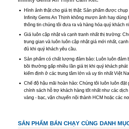
Tên gọi Thạch anh vàng – Citrine có nguồn gốc từ cụm 
Người xưa cho rằng mang theo đá thạch anh vàng bên 
Hình ảnh thật cho giá trị thật: Sản phẩm được chụp
tác dụng chống lại nọc của rắn độc và ngăn ngừa ma
Infinity Gems An Thịnh không mượn ảnh hay dùng 
viên đá Thạch anh vàng sẽ làm tinh thần thông thái 
thông tin chúng tôi đưa ra và hàng hóa quý khách 
sáng của mặt trời xoa tan u tối, bóng đêm.
Giá luôn cập nhật và cạnh tranh nhất thị trường: C
trung gian và luôn luôn cập nhật giá mới nhất, cạ
Nhận biết đá thật giả
đủ khi quý khách yêu cầu.
Sản phẩm có chất lượng đảm bảo: Luôn luôn đảm bả
bồi thường gấp nhiều lần giá trị khi quý khách phá
kiểm định ở các trung tâm lớn và uy tín nhất Việt 
Chế độ hậu mãi hoàn hảo: Chúng tôi luôn luôn đặt 
chính sách hỗ trợ khách hàng tốt nhất như các dịch
vàng - bạc, vận chuyển nội thành HCM hoặc các nơ
SẢN PHẨM BÁN CHẠY CÙNG DANH MỤ