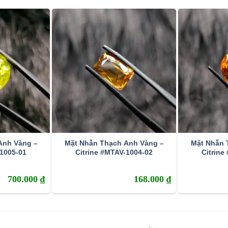
p Tự Nhiên, đôi Khi Còn Gồ Ghề
Anh Vàng –
Mặt Nhẫn Thạch Anh Vàng –
Mặt Nhẫn 
á trị cao nên chúng thường hay bị thương buôn đá quý lợi
-1005-01
Citrine #MTAV-1004-02
Citrine
người mua kém may mắn này, bạn nên học cách nhận biết
700.000
₫
168.000
₫
 Thạch anh vàng cũng giống như các viên đá quý khác sẽ có
 hoàn hảo như những viên đá công nghiệp được.