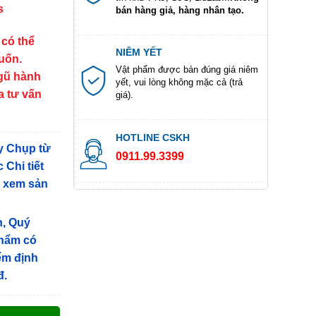
s
bán hàng giả, hàng nhân tạo.
 có thể
NIÊM YẾT
muốn.
Vật phẩm được bán đúng giá niêm
ngũ hành
yết, vui lòng không mặc cả (trả
a tư vấn
giá).
HOTLINE CSKH
y Chụp từ
0911.99.3399
 Chi tiết
g xem sản
n, Quý
phẩm có
iểm định
đ.