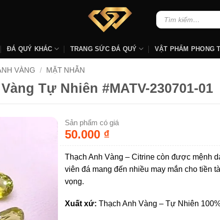
Tìm
kiếm:
ĐÁ QUÝ KHÁC
TRANG SỨC ĐÁ QUÝ
VẬT PHẨM PHONG 
ANH VÀNG
/
MẶT NHẪN
 Vàng Tự Nhiên #MATV-230701-01
Sản phẩm có giá
50.000
₫
Thạch Anh Vàng – Citrine còn được mệnh d
viên đá mang đến nhiều may mắn cho tiền tà
vọng.
Xuất xứ:
Thạch Anh Vàng – Tự Nhiên 100