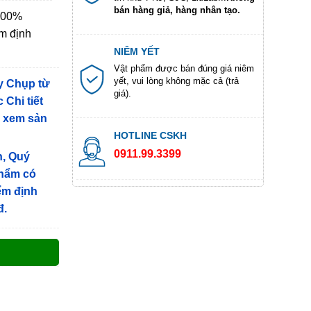
bán hàng giả, hàng nhân tạo.
 100%
m định
NIÊM YẾT
Vật phẩm được bán đúng giá niêm
yết, vui lòng không mặc cả (trả
y Chụp từ
giá).
 Chi tiết
g xem sản
HOTLINE CSKH
0911.99.3399
n, Quý
phẩm có
iểm định
đ.