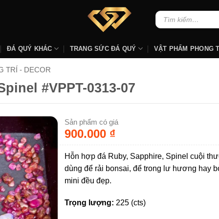
Tìm
kiếm:
ĐÁ QUÝ KHÁC
TRANG SỨC ĐÁ QUÝ
VẬT PHẨM PHONG 
 TRÍ - DECOR
Spinel #VPPT-0313-07
Sản phẩm có giá
900.000
₫
Hỗn hợp đá Ruby, Sapphire, Spinel cuội t
dùng để rải bonsai, để trong lư hương hay b
mini đều đẹp.
Trọng lượng:
225 (cts)