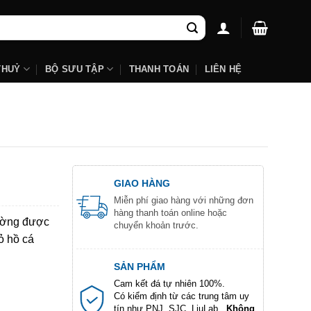
THUỶ
BỘ SƯU TẬP
THANH TOÁN
LIÊN HỆ
GIAO HÀNG
Miễn phí giao hàng với những đơn
hàng thanh toán online hoặc
hường được
chuyển khoản trước.
ỏ hồ cá
SẢN PHẨM
Cam kết đá tự nhiên 100%.
Có kiểm định từ các trung tâm uy
tín như PNJ, SJC, LiuLab...
Không