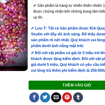
✔ Sản phẩm là hàng tự nhiên thiên nhiên
được chứng nhận bởi những trung tâm kiể
uy tín.
✔
Lưu Ý: Tất cả Sản phẩm được IGA Qua
Studio với đầy đủ ánh sáng. Để thấy được
sản phẩm rõ nét nhất, Quý khách vui lòn
phẩm dưới ánh nắng mặt trời.
✔
Đối với vật phẩm có giá từ 5 triệu trở lê
khách được tặng kiểm định
. Đối với vật 
giá dưới 5 triệu, Quý khách có yêu cầu k
vui lòng trả thêm phí kiểm định là 250.000
THÊM VÀO GIỎ