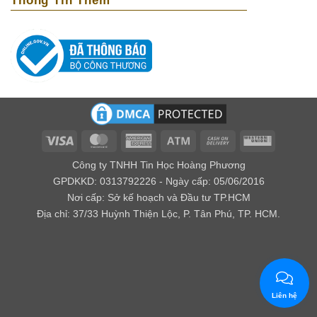
Thông Tin Thêm
Visa
MasterCard
American
Atm
Cash
Western
Express
On
Union
Công ty TNHH Tin Học Hoàng Phương
Delivery
GPDKKD: 0313792226 - Ngày cấp: 05/06/2016
Nơi cấp: Sở kế hoạch và Đầu tư TP.HCM
Địa chỉ: 37/33 Huỳnh Thiện Lộc, P. Tân Phú, TP. HCM.
Liên hệ