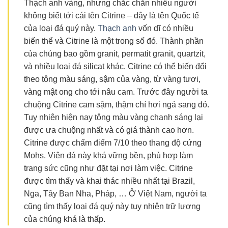
Thạch anh vàng, nhưng chắc chắn nhiều người
không biết tới cái tên Citrine – đây là tên Quốc tế
của loại đá quý này.
Thạch anh
vốn dĩ có nhiều
biến thể và Citrine là một trong số đó. Thành phần
của chúng bao gồm granit, permatit granit, quartzit,
và nhiều loại đá silicat khác. Citrine có thể biến đổi
theo tông màu sáng, sậm của vàng, từ vàng tươi,
vàng mật ong cho tới nâu cam. Trước đây người ta
chuộng Citrine cam sậm, thậm chí hơi ngả sang đỏ.
Tuy nhiên hiện nay tông màu vàng chanh sáng lại
được ưa chuộng nhất và có giá thành cao hơn.
Citrine được chấm điểm 7/10 theo thang độ cứng
Mohs. Viên đá này khá vững bền, phù hợp làm
trang sức cũng như đặt tại nơi làm việc. Citrine
được tìm thấy và khai thác nhiều nhất tại Brazil,
Nga, Tây Ban Nha, Pháp, … Ở Việt Nam, người ta
cũng tìm thấy loại đá quý này tuy nhiên trữ lượng
của chúng khá là thấp.