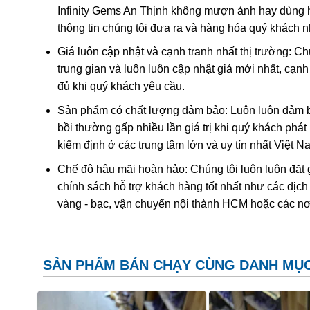
Infinity Gems An Thịnh không mượn ảnh hay dùng 
Khi nung nóng ametit thường chuyển thành màu
vàng
thông tin chúng tôi đưa ra và hàng hóa quý khách 
được coi đơn giản chỉ là “ametit được gia nhiệt”. Thạc
Giá luôn cập nhật và cạnh tranh nhất thị trường: C
trung gian và luôn luôn cập nhật giá mới nhất, cạ
Ametit tổng hợp rất giống với ametit chất lượng cao. C
đủ khi quý khách yêu cầu.
nhiên nên rất khó phân biệt một cách chính xác trừ k
nghiệm dựa trên quy luật sinh đôi tên “Brazil law twinn
Sản phẩm có chất lượng đảm bảo: Luôn luôn đảm bả
thạch anh phải và trái được liên kết tạo thành một tinh
bồi thường gấp nhiều lần giá trị khi quý khách phá
dễ dàng hơn. Tuy nhiên về mặc lý thuyết, người ta có 
kiểm định ở các trung tâm lớn và uy tín nhất Việt 
với số lượng lớn để cung cấp cho thị trường.
Chế độ hậu mãi hoàn hảo: Chúng tôi luôn luôn đặt 
chính sách hỗ trợ khách hàng tốt nhất như các dịch
vàng - bạc, vận chuyển nội thành HCM hoặc các nơ
SẢN PHẨM BÁN CHẠY CÙNG DANH MỤ