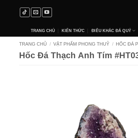
Skip
to
content
TRANG CHỦ
KIẾN THỨC
ĐIÊU KHẮC ĐÁ QUÝ
TRANG CHỦ
/
VẬT PHẨM PHONG THUỶ
/
HỐC ĐÁ 
Hốc Đá Thạch Anh Tím #HT0