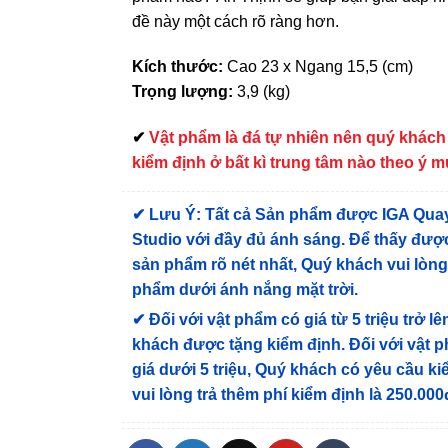
đề này một cách rõ ràng hơn.
Kích thước:
Cao 23 x Ngang 15,5 (cm)
Trọng lượng:
3,9 (kg)
✔
Vật phẩm là đá tự nhiên nên quý khách
kiểm định ở bất kì trung tâm nào theo ý 
✔
Lưu Ý: Tất cả Sản phẩm được IGA Qua
Studio với đầy đủ ánh sáng. Để thấy được
sản phẩm rõ nét nhất, Quý khách vui lòn
phẩm dưới ánh nắng mặt trời.
✔
Đối với vật phẩm có giá từ 5 triệu trở lê
khách được tặng kiểm định
. Đối với vật 
giá dưới 5 triệu, Quý khách có yêu cầu k
vui lòng trả thêm phí kiểm định là 250.000