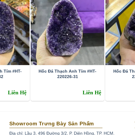
h Tím #HT-
Hốc Đá Thạch Anh Tím #HT-
Hốc Đá Th
32
220226-31
2
Liên Hệ
Liên Hệ
t tím, tím ánh hồng đến tím đậm, tím violet, màu xanh biển
Showroom Trưng Bày Sản Phẩm
Địa chỉ: Lầu 3, 496 Đường 3/2, P. Diên Hồng, TP. HCM.