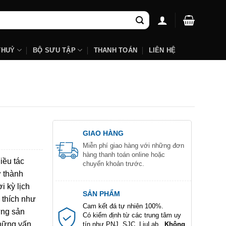
THUỶ
BỘ SƯU TẬP
THANH TOÁN
LIÊN HỆ
GIAO HÀNG
Miễn phí giao hàng với những đơn
hàng thanh toán online hoặc
iều tác
chuyển khoản trước.
ở thành
i kỳ lịch
SẢN PHẨM
 thích như
Cam kết đá tự nhiên 100%.
ững sản
Có kiểm định từ các trung tâm uy
những vấn
tín như PNJ, SJC, LiuLab...
Không