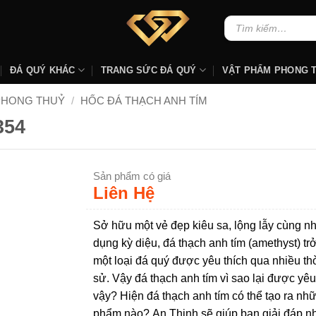
Tìm
kiếm:
ĐÁ QUÝ KHÁC
TRANG SỨC ĐÁ QUÝ
VẬT PHẨM PHONG 
PHONG THUỶ
/
HỐC ĐÁ THẠCH ANH TÍM
354
Sản phẩm có giá
Liên Hệ
Sở hữu một vẻ đẹp kiêu sa, lộng lẫy cùng nh
dụng kỳ diệu, đá thạch anh tím (amethyst) tr
một loại đá quý được yêu thích qua nhiều thờ
sử. Vậy đá thạch anh tím vì sao lại được yêu
vậy? Hiện đá thạch anh tím có thể tạo ra nh
phẩm nào? An Thịnh sẽ giúp bạn giải đáp 