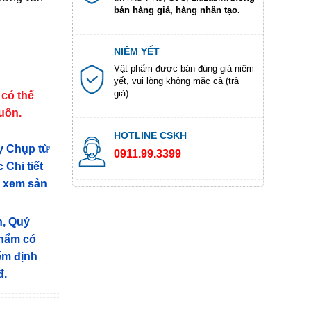
bán hàng giả, hàng nhân tạo.
NIÊM YẾT
Vật phẩm được bán đúng giá niêm
yết, vui lòng không mặc cả (trả
giá).
 có thể
muốn.
HOTLINE CSKH
y Chụp từ
0911.99.3399
 Chi tiết
g xem sản
n, Quý
phẩm có
iểm định
đ.