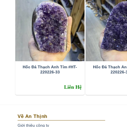
Hốc Đá Thạch Anh Tím #HT-
Hốc Đá Thạch An
220226-33
220226-
Đặc tính:
Liên Hệ
Tên khoa học: đá thạch anh tím (amethyst)
Thành phần cấu tạo hoá học: SiO2.
Màu sắc: Tất cả các dạng của màu tím như trắng phớ
Về An Thịnh
và xám.
Giới thiệu công ty