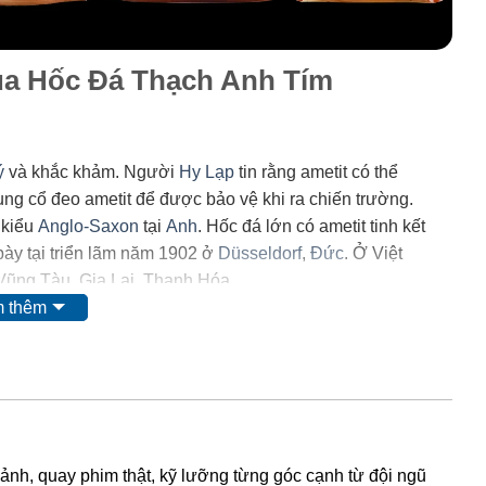
của Hốc Đá Thạch Anh Tím
ý
và khắc khảm. Người
Hy Lạp
tin rằng ametit có thể
trung cổ đeo ametit để được bảo vệ khi ra chiến trường.
 kiểu
Anglo-Saxon
tại
Anh
. Hốc đá lớn có ametit tinh kết
ày tại triển lãm năm 1902 ở
Düsseldorf
,
Đức
. Ở Việt
 Vũng Tàu, Gia Lai, Thanh Hóa.
 thêm
 mặt của
mangan
. Tuy nhiên, do màu của nó có thể bị thay
i ta nghĩ rằng nó có nguồn gốc từ các chất hữu
 và
lưu huỳnh
cũng được tìm thấy trong khoáng vật này.
có lẫn tạp chất
sắt
III
. Các nghiên cứu sâu hơn cho thấy sự
 ảnh, quay phim thật, kỹ lưỡng từng góc cạnh từ đội ngũ