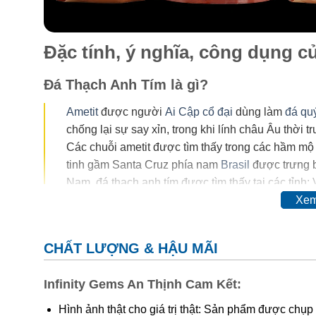
Đặc tính, ý nghĩa, công dụng 
Đá Thạch Anh Tím là gì?
Ametit
được người
Ai Cập cổ đại
dùng làm
đá qu
chống lại sự say xỉn, trong khi lính châu Âu thời 
Các chuỗi ametit được tìm thấy trong các hầm mộ
tinh gầm Santa Cruz phía nam
Brasil
được trưng b
Nam, đá thạch anh tím được tìm thấy tại các tỉnh:
Xem
Trong thế kỷ 20, màu của ametit được coi là do sự có
đổi hoàn toàn thậm chí mất màu khi nung. Vì vậy, ngườ
CHẤT LƯỢNG & HẬU MÃI
cơ.
Thyocyanat sắt III
được cho là có mặt trong ametit
Infinity Gems An Thịnh Cam Kết:
Các công trình gần đây cho thấy màu của ametit là do 
tương tác phức tạp của
sắt
và
nhôm
sẽ tạo nên màu
.
Hình ảnh thật cho giá trị thật: Sản phẩm được chụp