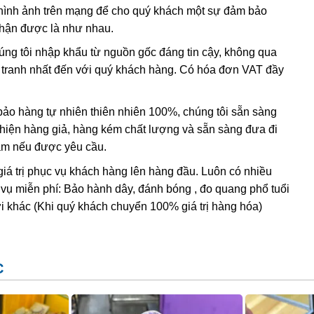
hình ảnh trên mạng để cho quý khách một sự đảm bảo
, và hầu hết
citrine
,
cairngorm
của ngành kim hoàn đá quý
nhận được là như nhau.
h anh ametit có xu hướng bị mất màu khi bị lộ ra mặt đất.
húng tôi nhập khẩu từ nguồn gốc đáng tin cậy, không qua
nh tranh nhất đến với quý khách hàng. Có hóa đơn VAT đầy
ác đặc điểm hóa học và vật lý đều rất giống với ametit tự
hi dùng những thử nghiệm đá quý học cao cấp tốn kém. Thử
ing” (một dạng của thạch anh sinh đôi, khi đó cấu trúc
o hàng tự nhiên thiên nhiên 100%, chúng tôi sẵn sàng
 thể duy nhất
được sử dụng để xác định ametit tổng hợp sẽ
t hiện hàng giả, hàng kém chất lượng và sẵn sàng đưa đi
thể tạo ra vật liệu tổng hợp này nhưng khó mà tạo ra được
Nam nếu được yêu cầu.
giá trị phục vụ khách hàng lên hàng đầu. Luôn có nhiều
 vụ miễn phí: Bảo hành dây, đánh bóng , đo quang phổ tuổi
i khác (Khi quý khách chuyển 100% giá trị hàng hóa)
C