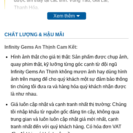
được tìm thấy tại các tỉnh: Vũng Tàu, Gia Lai,
Thanh Hóa.
Xem thêm
Trong thế kỷ 20, màu của ametit được coi là do sự có mặt
của
mangan
. Tuy nhiên, do màu của nó có thể bị thay đổi
CHẤT LƯỢNG & HẬU MÃI
hoàn toàn thậm chí mất màu khi nung. Vì vậy, người ta
nghĩ rằng nó có nguồn gốc từ các chất hữu cơ.
Thyocyanat
Infinity Gems An Thịnh Cam Kết:
sắt III
được cho là có mặt trong ametit và
lưu huỳnh
cũng
Hình ảnh thật cho giá trị thật: Sản phẩm được chụp ảnh,
được tìm thấy trong khoáng vật này.
quay phim thật, kỹ lưỡng từng góc cạnh từ đội ngũ
Infinity Gems An Thịnh không mượn ảnh hay dùng hình
Các công trình gần đây cho thấy màu của ametit là do có
ảnh trên mạng để cho quý khách một sự đảm bảo thông
lẫn tạp chất
sắt
III
. Các nghiên cứu sâu hơn cho thấy sự
tin chúng tôi đưa ra và hàng hóa quý khách nhận được
tương tác phức tạp của
sắt
và
nhôm
sẽ tạo nên màu
.
là như nhau.
Khi nung nóng ametit thường chuyển thành màu
vàng
, và
Giá luôn cập nhật và cạnh tranh nhất thị trường: Chúng
hầu hết
citrine
,
cairngorm
của ngành kim hoàn đá quý
tôi nhập khẩu từ nguồn gốc đáng tin cậy, không qua
được coi đơn giản chỉ là “ametit được gia nhiệt”. Thạch
trung gian và luôn luôn cập nhật giá mới nhất, cạnh
anh ametit có xu hướng bị mất màu khi bị lộ ra mặt đất.
tranh nhất đến với quý khách hàng. Có hóa đơn VAT