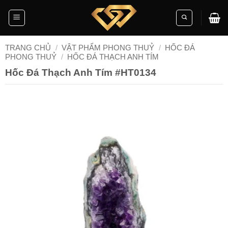
Skip
to
content
TRANG CHỦ
/
VẬT PHẨM PHONG THUỶ
/
HỐC ĐÁ
PHONG THUỶ
/
HỐC ĐÁ THẠCH ANH TÍM
Hốc Đá Thạch Anh Tím #HT0134