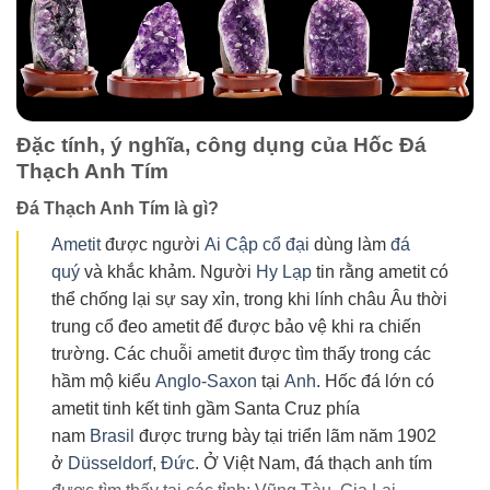
Đặc tính, ý nghĩa, công dụng của Hốc Đá
Thạch Anh Tím
Đá Thạch Anh Tím là gì?
Ametit
được người
Ai Cập cổ đại
dùng làm
đá
quý
và khắc khảm. Người
Hy Lạp
tin rằng ametit có
thể chống lại sự say xỉn, trong khi lính châu Âu thời
trung cổ đeo ametit để được bảo vệ khi ra chiến
trường. Các chuỗi ametit được tìm thấy trong các
hầm mộ kiểu
Anglo-Saxon
tại
Anh
. Hốc đá lớn có
ametit tinh kết tinh gầm Santa Cruz phía
nam
Brasil
được trưng bày tại triển lãm năm 1902
ở
Düsseldorf
,
Đức
. Ở Việt Nam, đá thạch anh tím