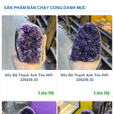
SẢN PHẨM BÁN CHẠY CÙNG DANH MỤC
Đặc tính:
Tên khoa học: đá thạch anh tím (amethyst)
Thành phần cấu tạo hoá học: SiO2.
Màu sắc: Tất cả các dạng của màu tím như trắng phớt
tím, tím ánh hồng đến tím đậm, tím violet, màu xanh biển
và xám.
Hốc Đá Thạch Anh Tím #HT-
Hốc Đá Thạch Anh Tím #HT-
Chỉ số chiết quang: 1.544 – 1.553
220226-33
220226-32
Tỷ trọng: 2.65 – 2.91
Liên Hệ
Liên Hệ
Độ bóng: Như thủy tinh
Độ trong suốt: Trong suốt