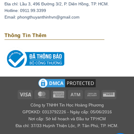
Địa chỉ: Lầu 3, 496 Đường 3/2, P. Diên Hồng, TP. HCM.
Thạch anh tím có thể xoa dịu những cơn đau đầu do
Hotline: 0911.99.3399
căng thẳng, stress bằng cách đặt chúng lên trán. Ngoài
Email: phongthuyanthinhvn@gmail.com
ra loại đá này còn có tác dụng phục hồi tuần hoàn máu,
tốt cho những người có bệnh cao huyết áp, tai biến
Thông Tin Thêm
mạch máu não.
Loại biến thể thạch anh với cái tên amethyst bắt nguồn
từ tiếng Hy lạp là amethytos, nó có nghĩa là không say.
Vì vậy người xưa thường dùng loại đá quý này để giải
độc rượu và các loại chất độc khác. Nếu bạn bỏ viên đá
này trong nguồn nước uống, điều kỳ diệu sẽ xảy ra đó
là chúng mang lại năng lượng tốt cho nguồn nước.
Về mặt tâm linh
Visa
MasterCard
American
Atm
Cash
Western
Express
On
Union
Theo kinh Vê Đa của Ấn Độ, người ta cho rằng thạch
Công ty TNHH Tin Học Hoàng Phương
Delivery
anh tím có khả năng giúp kiểm soát được cảm xúc, xoa
GPDKKD: 0313792226 - Ngày cấp: 05/06/2016
Nơi cấp: Sở kế hoạch và Đầu tư TP.HCM
dịu âu lo, làm cho con người có ý nghĩa tốt lành.
Địa chỉ: 37/33 Huỳnh Thiện Lộc, P. Tân Phú, TP. HCM.
Đối với các nhà trường sinh học thì lại cho rằng đây là