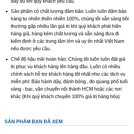
đầy đủ khi quý khách yêu cầu.
Ametit tổng hợp rất giống với ametit chất lượng cao. Các
Sản phẩm có chất lượng đảm bảo: Luôn luôn đảm bảo
đặc điểm hóa học và vật lý đều rất giống với ametit tự
hàng tự nhiên thiên nhiên 100%, chúng tôi sẵn sàng bồi
nhiên nên rất khó phân biệt một cách chính xác trừ khi
thường gấp nhiều lần giá trị khi quý khách phát hiện
dùng những thử nghiệm đá quý học cao cấp tốn kém. Thử
hàng giả, hàng kém chất lượng và sẵn sàng đưa đi
nghiệm dựa trên quy luật sinh đôi tên “Brazil law twinning”
kiểm định ở các trung tâm lớn và uy tín nhất Việt Nam
(một dạng của thạch anh sinh đôi, khi đó cấu trúc thạch
nếu được yêu cầu.
anh phải và trái được liên kết tạo thành một tinh thể duy
nhất
được sử dụng để xác định ametit tổng hợp sẽ dễ
Chế độ hậu mãi hoàn hảo: Chúng tôi luôn luôn đặt giá
dàng hơn. Tuy nhiên về mặc lý thuyết, người ta có thể tạo
trị phục vụ khách hàng lên hàng đầu. Luôn có nhiều
ra vật liệu tổng hợp này nhưng khó mà tạo ra được với số
chính sách hỗ trợ khách hàng tốt nhất như các dịch vụ
lượng lớn để cung cấp cho thị trường.
miễn phí: Bảo hành dây, đánh bóng , đo quang phổ tuổi
vàng - bạc, vận chuyển nội thành HCM hoặc các nơi
khác (Khi quý khách chuyển 100% giá trị hàng hóa)
SẢN PHẨM BẠN ĐÃ XEM