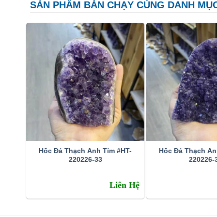
SẢN PHẨM BÁN CHẠY CÙNG DANH MỤ
Hốc Đá Thạch Anh Tím #HT-
Hốc Đá Thạch An
220226-33
220226-
Đặc tính:
Liên Hệ
Tên khoa học: đá thạch anh tím (amethyst)
Thành phần cấu tạo hoá học: SiO2.