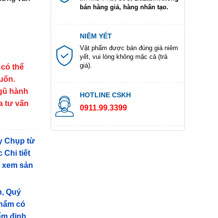
bán hàng giả, hàng nhân tạo.
NIÊM YẾT
Vật phẩm được bán đúng giá niêm
yết, vui lòng không mặc cả (trả
giá).
 có thể
muốn.
ngũ hành
HOTLINE CSKH
a tư vấn
0911.99.3399
y Chụp từ
 Chi tiết
g xem sản
n, Quý
phẩm có
iểm định