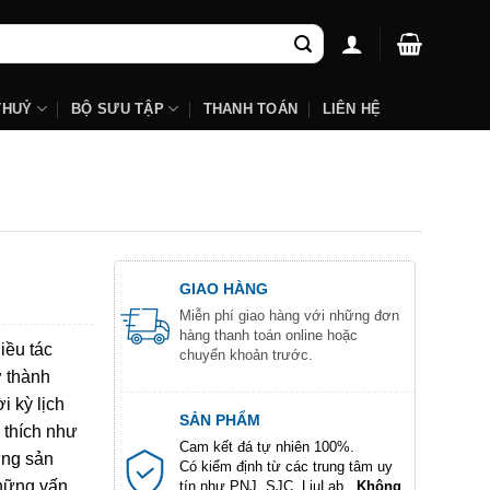
THUỶ
BỘ SƯU TẬP
THANH TOÁN
LIÊN HỆ
GIAO HÀNG
Miễn phí giao hàng với những đơn
hàng thanh toán online hoặc
iều tác
chuyển khoản trước.
ở thành
i kỳ lịch
SẢN PHẨM
 thích như
Cam kết đá tự nhiên 100%.
ững sản
Có kiểm định từ các trung tâm uy
những vấn
tín như PNJ, SJC, LiuLab...
Không