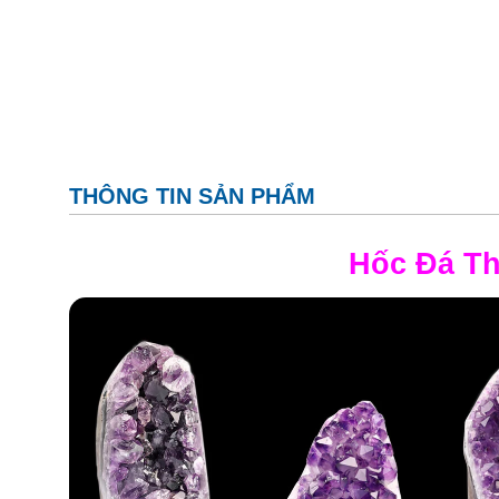
THÔNG TIN SẢN PHẨM
Hốc Đá
Th