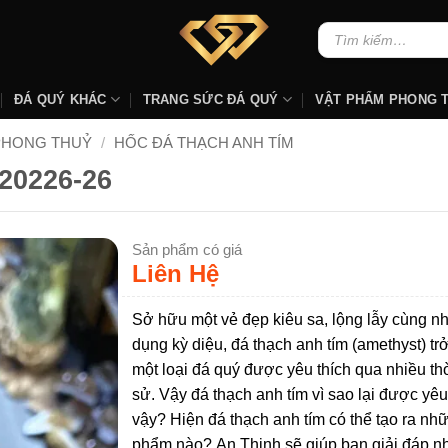
Tìm
kiếm:
ĐÁ QUÝ KHÁC
TRANG SỨC ĐÁ QUÝ
VẬT PHẨM PHONG 
PHONG THUỶ
/
HỐC ĐÁ THẠCH ANH TÍM
20226-26
Sản phẩm có giá
Liên Hệ
Sở hữu một vẻ đẹp kiêu sa, lộng lẫy cùng nh
dụng kỳ diệu, đá thạch anh tím (amethyst) tr
một loại đá quý được yêu thích qua nhiều thờ
sử. Vậy đá thạch anh tím vì sao lại được yêu
vậy? Hiện đá thạch anh tím có thể tạo ra nh
phẩm nào? An Thịnh sẽ giúp bạn giải đáp 