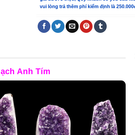
vui lòng trả thêm phí kiểm định là 250.000
ạch Anh Tím