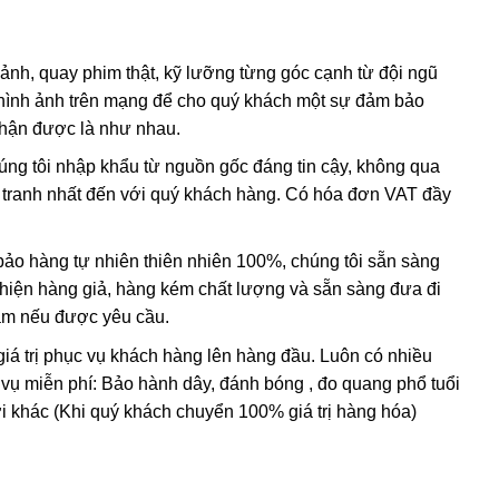
có lẫn tạp chất
sắt
III
. Các nghiên cứu sâu hơn cho thấy sự
 ảnh, quay phim thật, kỹ lưỡng từng góc cạnh từ đội ngũ
hình ảnh trên mạng để cho quý khách một sự đảm bảo
, và hầu hết
citrine
,
cairngorm
của ngành kim hoàn đá quý
nhận được là như nhau.
h anh ametit có xu hướng bị mất màu khi bị lộ ra mặt đất.
húng tôi nhập khẩu từ nguồn gốc đáng tin cậy, không qua
nh tranh nhất đến với quý khách hàng. Có hóa đơn VAT đầy
ác đặc điểm hóa học và vật lý đều rất giống với ametit tự
hi dùng những thử nghiệm đá quý học cao cấp tốn kém. Thử
ing” (một dạng của thạch anh sinh đôi, khi đó cấu trúc
o hàng tự nhiên thiên nhiên 100%, chúng tôi sẵn sàng
 thể duy nhất
được sử dụng để xác định ametit tổng hợp sẽ
t hiện hàng giả, hàng kém chất lượng và sẵn sàng đưa đi
thể tạo ra vật liệu tổng hợp này nhưng khó mà tạo ra được
Nam nếu được yêu cầu.
giá trị phục vụ khách hàng lên hàng đầu. Luôn có nhiều
 vụ miễn phí: Bảo hành dây, đánh bóng , đo quang phổ tuổi
i khác (Khi quý khách chuyển 100% giá trị hàng hóa)