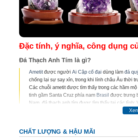
Đặc tính, ý nghĩa, công dụng 
Đá Thạch Anh Tím là gì?
Ametit
được người
Ai Cập cổ đại
dùng làm
đá qu
chống lại sự say xỉn, trong khi lính châu Âu thời 
Các chuỗi ametit được tìm thấy trong các hầm mộ
tinh gầm Santa Cruz phía nam
Brasil
được trưng b
Nam, đá thạch anh tím được tìm thấy tại các tỉnh:
Xem
Trong thế kỷ 20, màu của ametit được coi là do sự có
đổi hoàn toàn thậm chí mất màu khi nung. Vì vậy, ngườ
CHẤT LƯỢNG & HẬU MÃI
cơ.
Thyocyanat sắt III
được cho là có mặt trong ametit