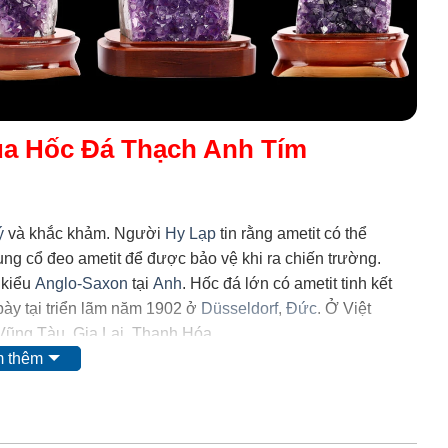
của Hốc Đá Thạch Anh Tím
ý
và khắc khảm. Người
Hy Lạp
tin rằng ametit có thể
trung cổ đeo ametit để được bảo vệ khi ra chiến trường.
 kiểu
Anglo-Saxon
tại
Anh
. Hốc đá lớn có ametit tinh kết
ày tại triển lãm năm 1902 ở
Düsseldorf
,
Đức
. Ở Việt
 Vũng Tàu, Gia Lai, Thanh Hóa.
 thêm
 mặt của
mangan
. Tuy nhiên, do màu của nó có thể bị thay
i ta nghĩ rằng nó có nguồn gốc từ các chất hữu
 và
lưu huỳnh
cũng được tìm thấy trong khoáng vật này.