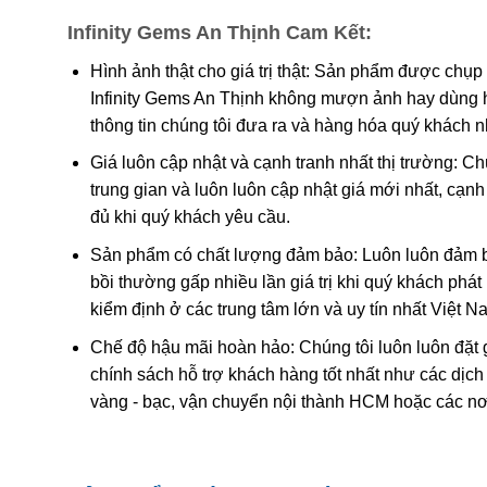
Infinity Gems An Thịnh Cam Kết:
Các công trình gần đây cho thấy màu của ametit là do 
tương tác phức tạp của
sắt
và
nhôm
sẽ tạo nên màu
.
Hình ảnh thật cho giá trị thật: Sản phẩm được chụp
Infinity Gems An Thịnh không mượn ảnh hay dùng 
Khi nung nóng ametit thường chuyển thành màu
vàng
thông tin chúng tôi đưa ra và hàng hóa quý khách 
được coi đơn giản chỉ là “ametit được gia nhiệt”. Thạc
Giá luôn cập nhật và cạnh tranh nhất thị trường: C
trung gian và luôn luôn cập nhật giá mới nhất, cạ
Ametit tổng hợp rất giống với ametit chất lượng cao. C
đủ khi quý khách yêu cầu.
nhiên nên rất khó phân biệt một cách chính xác trừ k
nghiệm dựa trên quy luật sinh đôi tên “Brazil law twinn
Sản phẩm có chất lượng đảm bảo: Luôn luôn đảm bả
thạch anh phải và trái được liên kết tạo thành một tinh
bồi thường gấp nhiều lần giá trị khi quý khách phá
dễ dàng hơn. Tuy nhiên về mặc lý thuyết, người ta có 
kiểm định ở các trung tâm lớn và uy tín nhất Việt 
với số lượng lớn để cung cấp cho thị trường.
Chế độ hậu mãi hoàn hảo: Chúng tôi luôn luôn đặt 
chính sách hỗ trợ khách hàng tốt nhất như các dịch
vàng - bạc, vận chuyển nội thành HCM hoặc các nơ