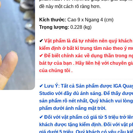
đề này một cách rõ ràng hơn.
Kích thước:
Cao 9 x Ngang 4 (cm)
Trọng lượng:
0.228 (kg)
✔
Vật phẩm là đá tự nhiên nên quý khách
kiểm định ở bất kì trung tâm nào theo ý 
✔ Để biết chính xác về dụng thần trong 
bát tự của bạn . Hãy liên hệ với chuyên gi
của chúng tôi .
✔
Lưu Ý: Tất cả Sản phẩm được IGA Qua
Studio với đầy đủ ánh sáng. Để thấy được
sản phẩm rõ nét nhất, Quý khách vui lòn
phẩm dưới ánh nắng mặt trời.
✔
Đối với vật phẩm có giá từ 5 triệu trở lê
khách được tặng kiểm định
. Đối với vật 
giá dưới 5 triệu, Quý khách có yêu cầu k