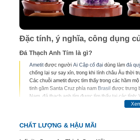
Đặc tính, ý nghĩa, công dụng 
Đá Thạch Anh Tím là gì?
Ametit
được người
Ai Cập cổ đại
dùng làm
đá qu
chống lại sự say xỉn, trong khi lính châu Âu thời 
Các chuỗi ametit được tìm thấy trong các hầm mộ
tinh gầm Santa Cruz phía nam
Brasil
được trưng b
Nam, đá thạch anh tím được tìm thấy tại các tỉnh:
Xem
Trong thế kỷ 20, màu của ametit được coi là do sự có
đổi hoàn toàn thậm chí mất màu khi nung. Vì vậy, ngườ
CHẤT LƯỢNG & HẬU MÃI
cơ.
Thyocyanat sắt III
được cho là có mặt trong ametit