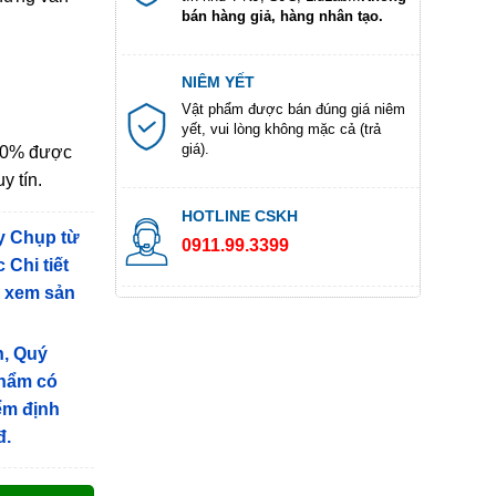
bán hàng giả, hàng nhân tạo.
NIÊM YẾT
Vật phẩm được bán đúng giá niêm
yết, vui lòng không mặc cả (trả
giá).
100% được
y tín.
HOTLINE CSKH
y Chụp từ
0911.99.3399
 Chi tiết
g xem sản
n, Quý
phẩm có
iểm định
đ.