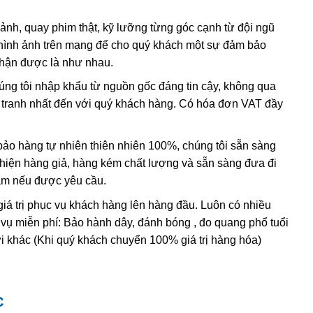
có lẫn tạp chất
sắt
III
. Các nghiên cứu sâu hơn cho thấy sự
 ảnh, quay phim thật, kỹ lưỡng từng góc cạnh từ đội ngũ
hình ảnh trên mạng để cho quý khách một sự đảm bảo
, và hầu hết
citrine
,
cairngorm
của ngành kim hoàn đá quý
nhận được là như nhau.
h anh ametit có xu hướng bị mất màu khi bị lộ ra mặt đất.
húng tôi nhập khẩu từ nguồn gốc đáng tin cậy, không qua
nh tranh nhất đến với quý khách hàng. Có hóa đơn VAT đầy
ác đặc điểm hóa học và vật lý đều rất giống với ametit tự
hi dùng những thử nghiệm đá quý học cao cấp tốn kém. Thử
ing” (một dạng của thạch anh sinh đôi, khi đó cấu trúc
o hàng tự nhiên thiên nhiên 100%, chúng tôi sẵn sàng
 thể duy nhất
được sử dụng để xác định ametit tổng hợp sẽ
t hiện hàng giả, hàng kém chất lượng và sẵn sàng đưa đi
thể tạo ra vật liệu tổng hợp này nhưng khó mà tạo ra được
Nam nếu được yêu cầu.
giá trị phục vụ khách hàng lên hàng đầu. Luôn có nhiều
 vụ miễn phí: Bảo hành dây, đánh bóng , đo quang phổ tuổi
i khác (Khi quý khách chuyển 100% giá trị hàng hóa)
C