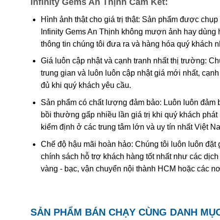
Infinity Gems An Thịnh Cam Kết:
Các công trình gần đây cho thấy màu của ametit là do 
tương tác phức tạp của
sắt
và
nhôm
sẽ tạo nên màu
.
Hình ảnh thật cho giá trị thật: Sản phẩm được chụp
Infinity Gems An Thịnh không mượn ảnh hay dùng 
Khi nung nóng ametit thường chuyển thành màu
vàng
thông tin chúng tôi đưa ra và hàng hóa quý khách 
được coi đơn giản chỉ là “ametit được gia nhiệt”. Thạc
Giá luôn cập nhật và cạnh tranh nhất thị trường: C
trung gian và luôn luôn cập nhật giá mới nhất, cạ
Ametit tổng hợp rất giống với ametit chất lượng cao. C
đủ khi quý khách yêu cầu.
nhiên nên rất khó phân biệt một cách chính xác trừ k
nghiệm dựa trên quy luật sinh đôi tên “Brazil law twinn
Sản phẩm có chất lượng đảm bảo: Luôn luôn đảm bả
thạch anh phải và trái được liên kết tạo thành một tinh
bồi thường gấp nhiều lần giá trị khi quý khách phá
dễ dàng hơn. Tuy nhiên về mặc lý thuyết, người ta có 
kiểm định ở các trung tâm lớn và uy tín nhất Việt 
với số lượng lớn để cung cấp cho thị trường.
Chế độ hậu mãi hoàn hảo: Chúng tôi luôn luôn đặt 
chính sách hỗ trợ khách hàng tốt nhất như các dịch
vàng - bạc, vận chuyển nội thành HCM hoặc các nơ
SẢN PHẨM BÁN CHẠY CÙNG DANH MỤ