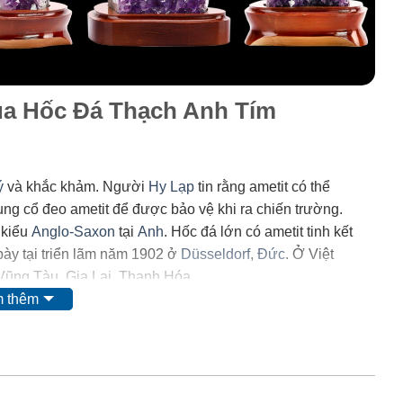
của Hốc Đá Thạch Anh Tím
ý
và khắc khảm. Người
Hy Lạp
tin rằng ametit có thể
trung cổ đeo ametit để được bảo vệ khi ra chiến trường.
 kiểu
Anglo-Saxon
tại
Anh
. Hốc đá lớn có ametit tinh kết
ày tại triển lãm năm 1902 ở
Düsseldorf
,
Đức
. Ở Việt
 Vũng Tàu, Gia Lai, Thanh Hóa.
 thêm
 mặt của
mangan
. Tuy nhiên, do màu của nó có thể bị thay
i ta nghĩ rằng nó có nguồn gốc từ các chất hữu
 và
lưu huỳnh
cũng được tìm thấy trong khoáng vật này.