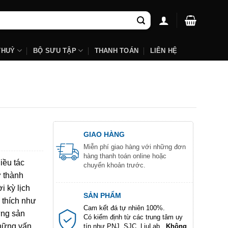
THUỶ
BỘ SƯU TẬP
THANH TOÁN
LIÊN HỆ
GIAO HÀNG
Miễn phí giao hàng với những đơn
hàng thanh toán online hoặc
iều tác
chuyển khoản trước.
ở thành
i kỳ lịch
SẢN PHẨM
 thích như
Cam kết đá tự nhiên 100%.
ững sản
Có kiểm định từ các trung tâm uy
những vấn
tín như PNJ, SJC, LiuLab...
Không