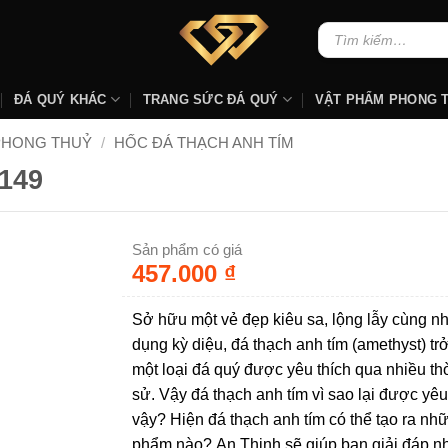
Tìm
kiếm:
ĐÁ QUÝ KHÁC
TRANG SỨC ĐÁ QUÝ
VẬT PHẨM PHONG 
PHONG THUỶ
/
HỐC ĐÁ THẠCH ANH TÍM
149
Sản phẩm có giá
457.000
₫
Sở hữu một vẻ đẹp kiêu sa, lộng lẫy cùng nh
dụng kỳ diệu, đá thạch anh tím (amethyst) tr
một loại đá quý được yêu thích qua nhiều thờ
sử. Vậy đá thạch anh tím vì sao lại được yêu
vậy? Hiện đá thạch anh tím có thể tạo ra nh
phẩm nào? An Thịnh sẽ giúp bạn giải đáp 