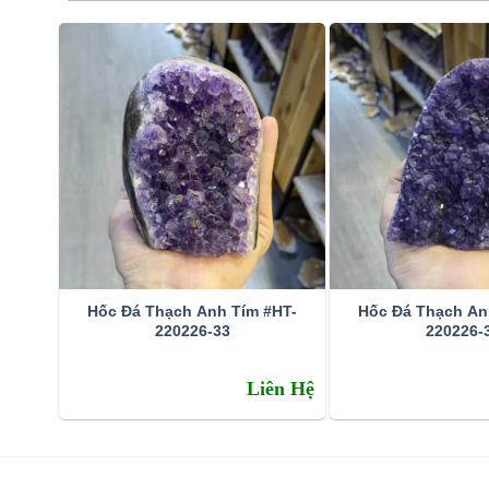
Hốc Đá Thạch Anh Tím #HT-
Hốc Đá Thạch An
220226-33
220226-
Đặc tính:
Liên Hệ
Tên khoa học: đá thạch anh tím (amethyst)
Thành phần cấu tạo hoá học: SiO2.