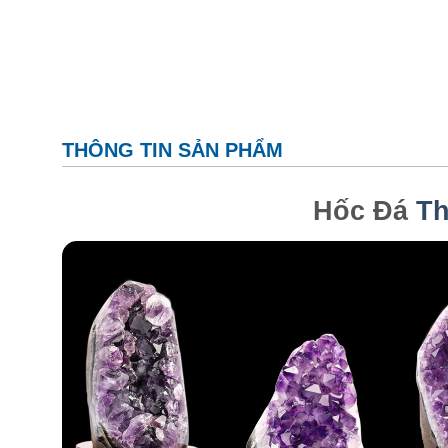
THÔNG TIN SẢN PHẨM
Hốc Đá
Th