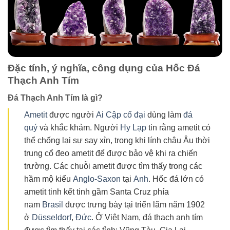
Đặc tính, ý nghĩa, công dụng của Hốc Đá
Thạch Anh Tím
Đá Thạch Anh Tím là gì?
Ametit
được người
Ai Cập cổ đại
dùng làm
đá
quý
và khắc khảm. Người
Hy Lạp
tin rằng ametit có
thể chống lại sự say xỉn, trong khi lính châu Âu thời
trung cổ đeo ametit để được bảo vệ khi ra chiến
trường. Các chuỗi ametit được tìm thấy trong các
hầm mộ kiểu
Anglo-Saxon
tại
Anh
. Hốc đá lớn có
ametit tinh kết tinh gầm Santa Cruz phía
nam
Brasil
được trưng bày tại triển lãm năm 1902
ở
Düsseldorf
,
Đức
. Ở Việt Nam, đá thạch anh tím