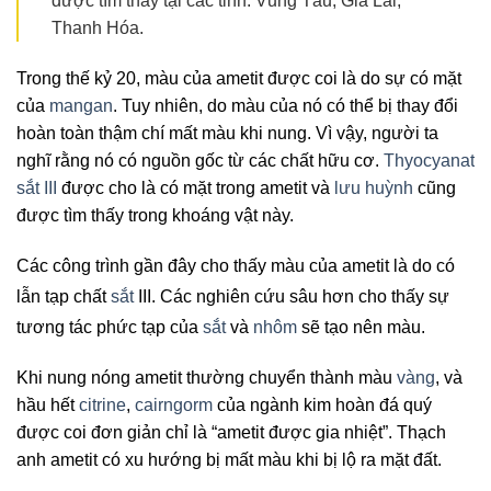
được tìm thấy tại các tỉnh: Vũng Tàu, Gia Lai,
Thanh Hóa.
Trong thế kỷ 20, màu của ametit được coi là do sự có mặt
của
mangan
. Tuy nhiên, do màu của nó có thể bị thay đổi
hoàn toàn thậm chí mất màu khi nung. Vì vậy, người ta
nghĩ rằng nó có nguồn gốc từ các chất hữu cơ.
Thyocyanat
sắt III
được cho là có mặt trong ametit và
lưu huỳnh
cũng
được tìm thấy trong khoáng vật này.
Các công trình gần đây cho thấy màu của ametit là do có
lẫn tạp chất
sắt
III
. Các nghiên cứu sâu hơn cho thấy sự
tương tác phức tạp của
sắt
và
nhôm
sẽ tạo nên màu
.
Khi nung nóng ametit thường chuyển thành màu
vàng
, và
hầu hết
citrine
,
cairngorm
của ngành kim hoàn đá quý
được coi đơn giản chỉ là “ametit được gia nhiệt”. Thạch
anh ametit có xu hướng bị mất màu khi bị lộ ra mặt đất.