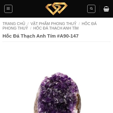
Skip
to
content
TRANG CHỦ
/
VẬT PHẨM PHONG THUỶ
/
HỐC ĐÁ
PHONG THUỶ
/
HỐC ĐÁ THẠCH ANH TÍM
Hốc Đá Thạch Anh Tím #A90-147