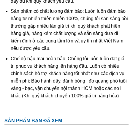
đầy đủ khi quý khách yêu cầu.
Ametit tổng hợp rất giống với ametit chất lượng cao. Các
Sản phẩm có chất lượng đảm bảo: Luôn luôn đảm bảo
đặc điểm hóa học và vật lý đều rất giống với ametit tự
hàng tự nhiên thiên nhiên 100%, chúng tôi sẵn sàng bồi
nhiên nên rất khó phân biệt một cách chính xác trừ khi
thường gấp nhiều lần giá trị khi quý khách phát hiện
dùng những thử nghiệm đá quý học cao cấp tốn kém. Thử
hàng giả, hàng kém chất lượng và sẵn sàng đưa đi
nghiệm dựa trên quy luật sinh đôi tên “Brazil law twinning”
kiểm định ở các trung tâm lớn và uy tín nhất Việt Nam
(một dạng của thạch anh sinh đôi, khi đó cấu trúc thạch
nếu được yêu cầu.
anh phải và trái được liên kết tạo thành một tinh thể duy
nhất
được sử dụng để xác định ametit tổng hợp sẽ dễ
Chế độ hậu mãi hoàn hảo: Chúng tôi luôn luôn đặt giá
dàng hơn. Tuy nhiên về mặc lý thuyết, người ta có thể tạo
trị phục vụ khách hàng lên hàng đầu. Luôn có nhiều
ra vật liệu tổng hợp này nhưng khó mà tạo ra được với số
chính sách hỗ trợ khách hàng tốt nhất như các dịch vụ
lượng lớn để cung cấp cho thị trường.
miễn phí: Bảo hành dây, đánh bóng , đo quang phổ tuổi
vàng - bạc, vận chuyển nội thành HCM hoặc các nơi
khác (Khi quý khách chuyển 100% giá trị hàng hóa)
SẢN PHẨM BẠN ĐÃ XEM