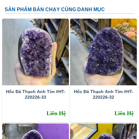
SẢN PHẨM BÁN CHẠY CÙNG DANH MỤC
Đặc tính:
Tên khoa học: đá thạch anh tím (amethyst)
Thành phần cấu tạo hoá học: SiO2.
Màu sắc: Tất cả các dạng của màu tím như trắng phớt
tím, tím ánh hồng đến tím đậm, tím violet, màu xanh biển
và xám.
Hốc Đá Thạch Anh Tím #HT-
Hốc Đá Thạch Anh Tím #HT-
Chỉ số chiết quang: 1.544 – 1.553
220226-33
220226-32
Tỷ trọng: 2.65 – 2.91
Liên Hệ
Liên Hệ
Độ bóng: Như thủy tinh
Độ trong suốt: Trong suốt