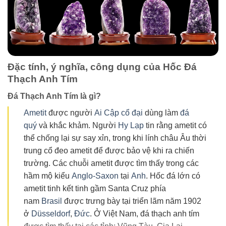
Đặc tính, ý nghĩa, công dụng của Hốc Đá
Thạch Anh Tím
Đá Thạch Anh Tím là gì?
Ametit
được người
Ai Cập cổ đại
dùng làm
đá
quý
và khắc khảm. Người
Hy Lạp
tin rằng ametit có
thể chống lại sự say xỉn, trong khi lính châu Âu thời
trung cổ đeo ametit để được bảo vệ khi ra chiến
trường. Các chuỗi ametit được tìm thấy trong các
hầm mộ kiểu
Anglo-Saxon
tại
Anh
. Hốc đá lớn có
ametit tinh kết tinh gầm Santa Cruz phía
nam
Brasil
được trưng bày tại triển lãm năm 1902
ở
Düsseldorf
,
Đức
. Ở Việt Nam, đá thạch anh tím