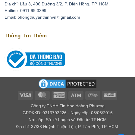
Địa chỉ: Lầu 3, 496 Đường 3/2, P. Diên Hồng, TP. HCM.
Thạch anh tím có thể xoa dịu những cơn đau đầu do
Hotline: 0911.99.3399
căng thẳng, stress bằng cách đặt chúng lên trán. Ngoài
Email: phongthuyanthinhvn@gmail.com
ra loại đá này còn có tác dụng phục hồi tuần hoàn máu,
tốt cho những người có bệnh cao huyết áp, tai biến
Thông Tin Thêm
mạch máu não.
Loại biến thể thạch anh với cái tên amethyst bắt nguồn
từ tiếng Hy lạp là amethytos, nó có nghĩa là không say.
Vì vậy người xưa thường dùng loại đá quý này để giải
độc rượu và các loại chất độc khác. Nếu bạn bỏ viên đá
này trong nguồn nước uống, điều kỳ diệu sẽ xảy ra đó
là chúng mang lại năng lượng tốt cho nguồn nước.
Về mặt tâm linh
Visa
MasterCard
American
Atm
Cash
Western
Express
On
Union
Theo kinh Vê Đa của Ấn Độ, người ta cho rằng thạch
Công ty TNHH Tin Học Hoàng Phương
Delivery
anh tím có khả năng giúp kiểm soát được cảm xúc, xoa
GPDKKD: 0313792226 - Ngày cấp: 05/06/2016
Nơi cấp: Sở kế hoạch và Đầu tư TP.HCM
dịu âu lo, làm cho con người có ý nghĩa tốt lành.
Địa chỉ: 37/33 Huỳnh Thiện Lộc, P. Tân Phú, TP. HCM.
Đối với các nhà trường sinh học thì lại cho rằng đây là