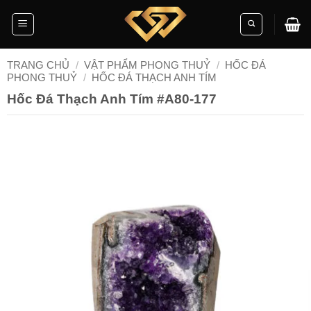
Skip
to
content
TRANG CHỦ
/
VẬT PHẨM PHONG THUỶ
/
HỐC ĐÁ
PHONG THUỶ
/
HỐC ĐÁ THẠCH ANH TÍM
Hốc Đá Thạch Anh Tím #A80-177