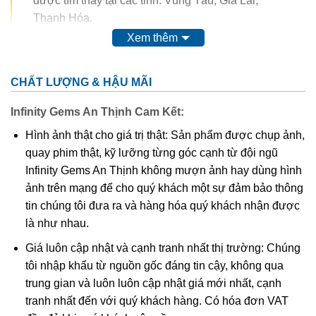
được tìm thấy tại các tỉnh: Vũng Tàu, Gia Lai,
Thanh Hóa.
Xem thêm
Trong thế kỷ 20, màu của ametit được coi là do sự có mặt
của
mangan
. Tuy nhiên, do màu của nó có thể bị thay đổi
CHẤT LƯỢNG & HẬU MÃI
hoàn toàn thậm chí mất màu khi nung. Vì vậy, người ta
nghĩ rằng nó có nguồn gốc từ các chất hữu cơ.
Thyocyanat
Infinity Gems An Thịnh Cam Kết:
sắt III
được cho là có mặt trong ametit và
lưu huỳnh
cũng
Hình ảnh thật cho giá trị thật: Sản phẩm được chụp ảnh,
được tìm thấy trong khoáng vật này.
quay phim thật, kỹ lưỡng từng góc cạnh từ đội ngũ
Infinity Gems An Thịnh không mượn ảnh hay dùng hình
Các công trình gần đây cho thấy màu của ametit là do có
ảnh trên mạng để cho quý khách một sự đảm bảo thông
lẫn tạp chất
sắt
III
. Các nghiên cứu sâu hơn cho thấy sự
tin chúng tôi đưa ra và hàng hóa quý khách nhận được
tương tác phức tạp của
sắt
và
nhôm
sẽ tạo nên màu
.
là như nhau.
Khi nung nóng ametit thường chuyển thành màu
vàng
, và
Giá luôn cập nhật và cạnh tranh nhất thị trường: Chúng
hầu hết
citrine
,
cairngorm
của ngành kim hoàn đá quý
tôi nhập khẩu từ nguồn gốc đáng tin cậy, không qua
được coi đơn giản chỉ là “ametit được gia nhiệt”. Thạch
trung gian và luôn luôn cập nhật giá mới nhất, cạnh
anh ametit có xu hướng bị mất màu khi bị lộ ra mặt đất.
tranh nhất đến với quý khách hàng. Có hóa đơn VAT