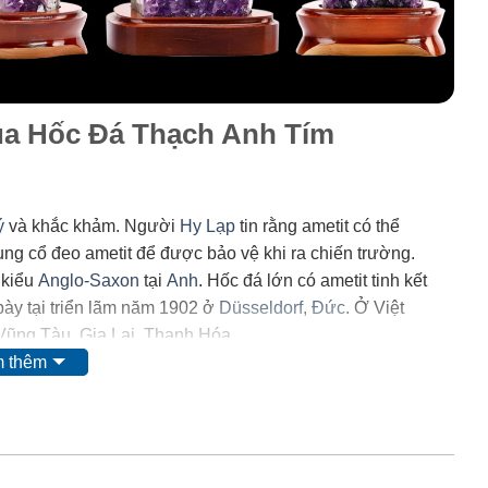
của Hốc Đá Thạch Anh Tím
ý
và khắc khảm. Người
Hy Lạp
tin rằng ametit có thể
trung cổ đeo ametit để được bảo vệ khi ra chiến trường.
 kiểu
Anglo-Saxon
tại
Anh
. Hốc đá lớn có ametit tinh kết
ày tại triển lãm năm 1902 ở
Düsseldorf
,
Đức
. Ở Việt
 Vũng Tàu, Gia Lai, Thanh Hóa.
 thêm
 mặt của
mangan
. Tuy nhiên, do màu của nó có thể bị thay
i ta nghĩ rằng nó có nguồn gốc từ các chất hữu
 và
lưu huỳnh
cũng được tìm thấy trong khoáng vật này.