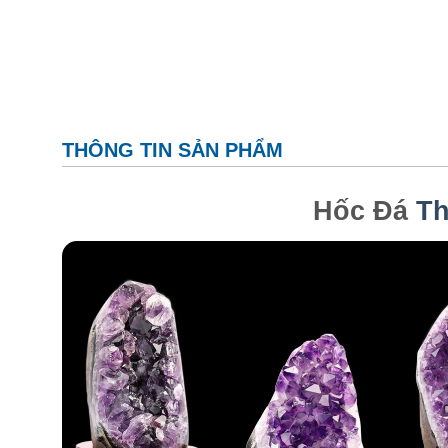
THÔNG TIN SẢN PHẨM
Hốc Đá
Th