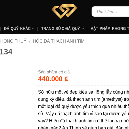
Tìm
kiếm:
ĐÁ QUÝ KHÁC
TRANG SỨC ĐÁ QUÝ
VẬT PHẨM PHONG 
PHONG THUỶ
/
HỐC ĐÁ THẠCH ANH TÍM
134
Sản phẩm có giá
440.000
₫
Sở hữu một vẻ đẹp kiêu sa, lộng lẫy cùng nh
dụng kỳ diệu, đá thạch anh tím (amethyst) tr
một loại đá quý được yêu thích qua nhiều thờ
sử. Vậy đá thạch anh tím vì sao lại được yêu
vậy? Hiện đá thạch anh tím có thể tạo ra nh
phẩm nào? An Thịnh sẽ giúp bạn giải đáp 