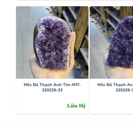
Hốc Đá Thạch Anh Tím #HT-
Hốc Đá Thạch An
220226-33
220226-
Đặc tính:
Liên Hệ
Tên khoa học: đá thạch anh tím (amethyst)
Thành phần cấu tạo hoá học: SiO2.