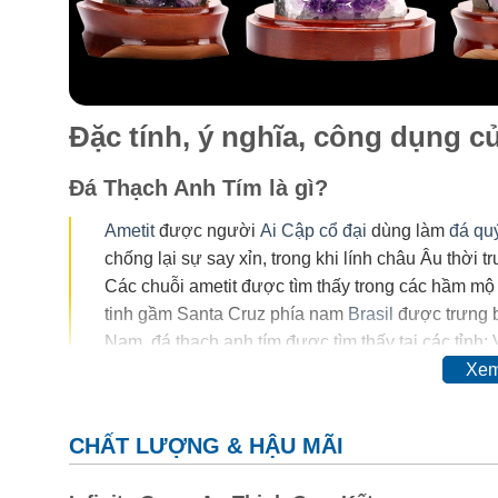
Đặc tính, ý nghĩa, công dụng 
Đá Thạch Anh Tím là gì?
Ametit
được người
Ai Cập cổ đại
dùng làm
đá qu
chống lại sự say xỉn, trong khi lính châu Âu thời 
Các chuỗi ametit được tìm thấy trong các hầm mộ
tinh gầm Santa Cruz phía nam
Brasil
được trưng b
Nam, đá thạch anh tím được tìm thấy tại các tỉnh:
Xem
Trong thế kỷ 20, màu của ametit được coi là do sự có
đổi hoàn toàn thậm chí mất màu khi nung. Vì vậy, ngườ
CHẤT LƯỢNG & HẬU MÃI
cơ.
Thyocyanat sắt III
được cho là có mặt trong ametit