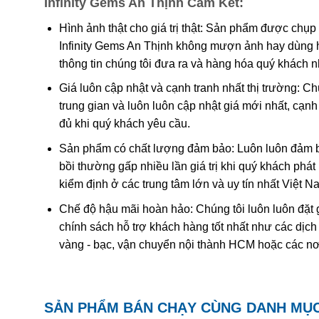
Infinity Gems An Thịnh Cam Kết:
Các công trình gần đây cho thấy màu của ametit là do 
tương tác phức tạp của
sắt
và
nhôm
sẽ tạo nên màu
.
Hình ảnh thật cho giá trị thật: Sản phẩm được chụp
Infinity Gems An Thịnh không mượn ảnh hay dùng 
Khi nung nóng ametit thường chuyển thành màu
vàng
thông tin chúng tôi đưa ra và hàng hóa quý khách 
được coi đơn giản chỉ là “ametit được gia nhiệt”. Thạc
Giá luôn cập nhật và cạnh tranh nhất thị trường: C
trung gian và luôn luôn cập nhật giá mới nhất, cạ
Ametit tổng hợp rất giống với ametit chất lượng cao. C
đủ khi quý khách yêu cầu.
nhiên nên rất khó phân biệt một cách chính xác trừ k
nghiệm dựa trên quy luật sinh đôi tên “Brazil law twinn
Sản phẩm có chất lượng đảm bảo: Luôn luôn đảm bả
thạch anh phải và trái được liên kết tạo thành một tinh
bồi thường gấp nhiều lần giá trị khi quý khách phá
dễ dàng hơn. Tuy nhiên về mặc lý thuyết, người ta có 
kiểm định ở các trung tâm lớn và uy tín nhất Việt 
với số lượng lớn để cung cấp cho thị trường.
Chế độ hậu mãi hoàn hảo: Chúng tôi luôn luôn đặt 
chính sách hỗ trợ khách hàng tốt nhất như các dịch
vàng - bạc, vận chuyển nội thành HCM hoặc các nơ
SẢN PHẨM BÁN CHẠY CÙNG DANH MỤ