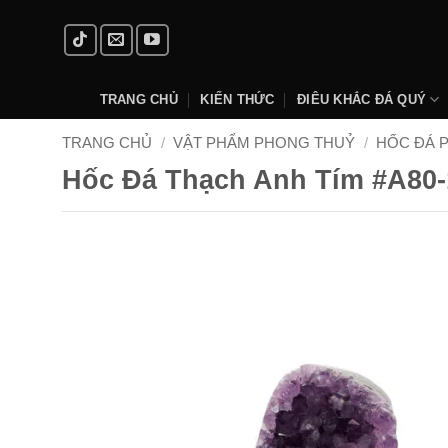
Skip
to
content
TRANG CHỦ
KIẾN THỨC
ĐIÊU KHẮC ĐÁ QUÝ
TRANG CHỦ
/
VẬT PHẨM PHONG THUỶ
/
HỐC ĐÁ 
Hốc Đá Thạch Anh Tím #A80-