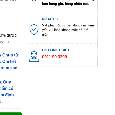
bán hàng giả, hàng nhân tạo.
NIÊM YẾT
Vật phẩm được bán đúng giá niêm
yết, vui lòng không mặc cả (trả
giá).
100% được
y tín.
HOTLINE CSKH
y Chụp từ
0911.99.3399
 Chi tiết
g xem sản
n, Quý
phẩm có
iểm định
đ.