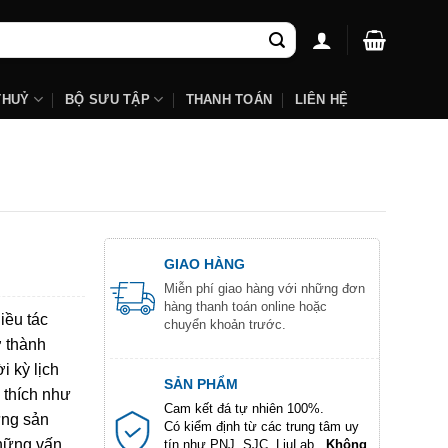
THUỶ
BỘ SƯU TẬP
THANH TOÁN
LIÊN HỆ
GIAO HÀNG
Miễn phí giao hàng với những đơn
hàng thanh toán online hoặc
iều tác
chuyển khoản trước.
ở thành
i kỳ lịch
SẢN PHẨM
 thích như
Cam kết đá tự nhiên 100%.
ững sản
Có kiểm định từ các trung tâm uy
những vấn
tín như PNJ, SJC, LiuLab...
Không