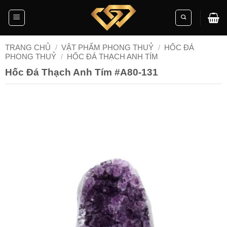
Skip
to
content
TRANG CHỦ
/
VẬT PHẨM PHONG THUỶ
/
HỐC ĐÁ
PHONG THUỶ
/
HỐC ĐÁ THẠCH ANH TÍM
Hốc Đá Thạch Anh Tím #A80-131