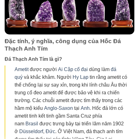
Đặc tính, ý nghĩa, công dụng của Hốc Đá
Thạch Anh Tím
Đá Thạch Anh Tím là gì?
Ametit
được người
Ai Cập cổ đại
dùng làm
đá
quý
và khắc khảm. Người
Hy Lạp
tin rằng ametit có
thể chống lại sự say xỉn, trong khi lính châu Âu thời
trung cổ đeo ametit để được bảo vệ khi ra chiến
trường. Các chuỗi ametit được tìm thấy trong các
hầm mộ kiểu
Anglo-Saxon
tại
Anh
. Hốc đá lớn có
ametit tinh kết tinh gầm Santa Cruz phía
nam
Brasil
được trưng bày tại triển lãm năm 1902
ở
Düsseldorf
,
Đức
. Ở Việt Nam, đá thạch anh tím