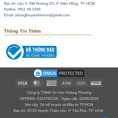
Địa chỉ: Lầu 3, 496 Đường 3/2, P. Diên Hồng, TP. HCM.
Thạch anh tím có thể xoa dịu những cơn đau đầu do
Hotline: 0911.99.3399
căng thẳng, stress bằng cách đặt chúng lên trán. Ngoài
Email: phongthuyanthinhvn@gmail.com
ra loại đá này còn có tác dụng phục hồi tuần hoàn máu,
tốt cho những người có bệnh cao huyết áp, tai biến
Thông Tin Thêm
mạch máu não.
Loại biến thể thạch anh với cái tên amethyst bắt nguồn
từ tiếng Hy lạp là amethytos, nó có nghĩa là không say.
Vì vậy người xưa thường dùng loại đá quý này để giải
độc rượu và các loại chất độc khác. Nếu bạn bỏ viên đá
này trong nguồn nước uống, điều kỳ diệu sẽ xảy ra đó
là chúng mang lại năng lượng tốt cho nguồn nước.
Về mặt tâm linh
Visa
MasterCard
American
Atm
Cash
Western
Express
On
Union
Theo kinh Vê Đa của Ấn Độ, người ta cho rằng thạch
Công ty TNHH Tin Học Hoàng Phương
Delivery
anh tím có khả năng giúp kiểm soát được cảm xúc, xoa
GPDKKD: 0313792226 - Ngày cấp: 05/06/2016
Nơi cấp: Sở kế hoạch và Đầu tư TP.HCM
dịu âu lo, làm cho con người có ý nghĩa tốt lành.
Địa chỉ: 37/33 Huỳnh Thiện Lộc, P. Tân Phú, TP. HCM.
Đối với các nhà trường sinh học thì lại cho rằng đây là