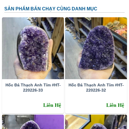
SẢN PHẨM BÁN CHẠY CÙNG DANH MỤC
Đặc tính:
Tên khoa học: đá thạch anh tím (amethyst)
Thành phần cấu tạo hoá học: SiO2.
Màu sắc: Tất cả các dạng của màu tím như trắng phớt
tím, tím ánh hồng đến tím đậm, tím violet, màu xanh biển
và xám.
Hốc Đá Thạch Anh Tím #HT-
Hốc Đá Thạch Anh Tím #HT-
Chỉ số chiết quang: 1.544 – 1.553
220226-33
220226-32
Tỷ trọng: 2.65 – 2.91
Liên Hệ
Liên Hệ
Độ bóng: Như thủy tinh
Độ trong suốt: Trong suốt