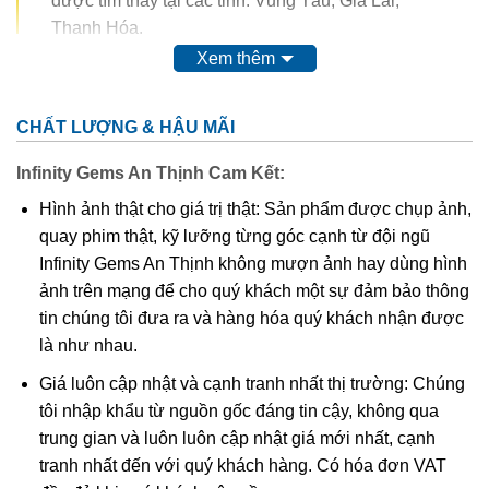
được tìm thấy tại các tỉnh: Vũng Tàu, Gia Lai,
Thanh Hóa.
Xem thêm
Trong thế kỷ 20, màu của ametit được coi là do sự có mặt
của
mangan
. Tuy nhiên, do màu của nó có thể bị thay đổi
CHẤT LƯỢNG & HẬU MÃI
hoàn toàn thậm chí mất màu khi nung. Vì vậy, người ta
nghĩ rằng nó có nguồn gốc từ các chất hữu cơ.
Thyocyanat
Infinity Gems An Thịnh Cam Kết:
sắt III
được cho là có mặt trong ametit và
lưu huỳnh
cũng
Hình ảnh thật cho giá trị thật: Sản phẩm được chụp ảnh,
được tìm thấy trong khoáng vật này.
quay phim thật, kỹ lưỡng từng góc cạnh từ đội ngũ
Infinity Gems An Thịnh không mượn ảnh hay dùng hình
Các công trình gần đây cho thấy màu của ametit là do có
ảnh trên mạng để cho quý khách một sự đảm bảo thông
lẫn tạp chất
sắt
III
. Các nghiên cứu sâu hơn cho thấy sự
tin chúng tôi đưa ra và hàng hóa quý khách nhận được
tương tác phức tạp của
sắt
và
nhôm
sẽ tạo nên màu
.
là như nhau.
Khi nung nóng ametit thường chuyển thành màu
vàng
, và
Giá luôn cập nhật và cạnh tranh nhất thị trường: Chúng
hầu hết
citrine
,
cairngorm
của ngành kim hoàn đá quý
tôi nhập khẩu từ nguồn gốc đáng tin cậy, không qua
được coi đơn giản chỉ là “ametit được gia nhiệt”. Thạch
trung gian và luôn luôn cập nhật giá mới nhất, cạnh
anh ametit có xu hướng bị mất màu khi bị lộ ra mặt đất.
tranh nhất đến với quý khách hàng. Có hóa đơn VAT