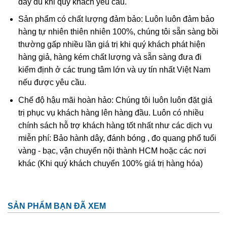
đầy đủ khi quý khách yêu cầu.
Ametit tổng hợp rất giống với ametit chất lượng cao. Các
Sản phẩm có chất lượng đảm bảo: Luôn luôn đảm bảo
đặc điểm hóa học và vật lý đều rất giống với ametit tự
hàng tự nhiên thiên nhiên 100%, chúng tôi sẵn sàng bồi
nhiên nên rất khó phân biệt một cách chính xác trừ khi
thường gấp nhiều lần giá trị khi quý khách phát hiện
dùng những thử nghiệm đá quý học cao cấp tốn kém. Thử
hàng giả, hàng kém chất lượng và sẵn sàng đưa đi
nghiệm dựa trên quy luật sinh đôi tên “Brazil law twinning”
kiểm định ở các trung tâm lớn và uy tín nhất Việt Nam
(một dạng của thạch anh sinh đôi, khi đó cấu trúc thạch
nếu được yêu cầu.
anh phải và trái được liên kết tạo thành một tinh thể duy
nhất
được sử dụng để xác định ametit tổng hợp sẽ dễ
Chế độ hậu mãi hoàn hảo: Chúng tôi luôn luôn đặt giá
dàng hơn. Tuy nhiên về mặc lý thuyết, người ta có thể tạo
trị phục vụ khách hàng lên hàng đầu. Luôn có nhiều
ra vật liệu tổng hợp này nhưng khó mà tạo ra được với số
chính sách hỗ trợ khách hàng tốt nhất như các dịch vụ
lượng lớn để cung cấp cho thị trường.
miễn phí: Bảo hành dây, đánh bóng , đo quang phổ tuổi
vàng - bạc, vận chuyển nội thành HCM hoặc các nơi
khác (Khi quý khách chuyển 100% giá trị hàng hóa)
SẢN PHẨM BẠN ĐÃ XEM