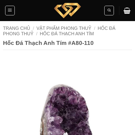
Skip
to
content
TRANG CHỦ
/
VẬT PHẨM PHONG THUỶ
/
HỐC ĐÁ
PHONG THUỶ
/
HỐC ĐÁ THẠCH ANH TÍM
Hốc Đá Thạch Anh Tím #A80-110