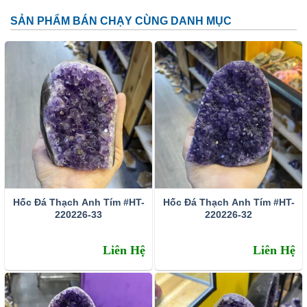
SẢN PHẨM BÁN CHẠY CÙNG DANH MỤC
Đặc tính:
Tên khoa học: đá thạch anh tím (amethyst)
Thành phần cấu tạo hoá học: SiO2.
Màu sắc: Tất cả các dạng của màu tím như trắng phớt
tím, tím ánh hồng đến tím đậm, tím violet, màu xanh biển
và xám.
Hốc Đá Thạch Anh Tím #HT-
Hốc Đá Thạch Anh Tím #HT-
Chỉ số chiết quang: 1.544 – 1.553
220226-33
220226-32
Tỷ trọng: 2.65 – 2.91
Liên Hệ
Liên Hệ
Độ bóng: Như thủy tinh
Độ trong suốt: Trong suốt