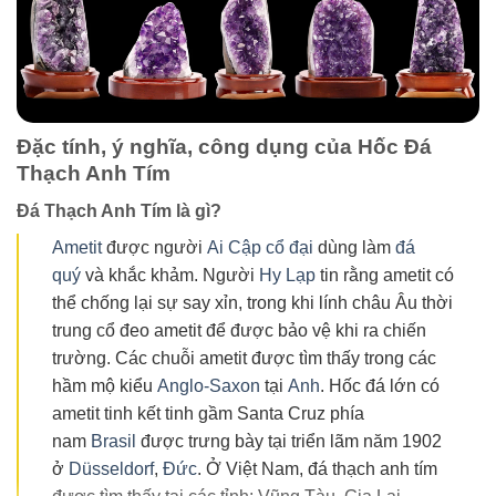
Đặc tính, ý nghĩa, công dụng của Hốc Đá
Thạch Anh Tím
Đá Thạch Anh Tím là gì?
Ametit
được người
Ai Cập cổ đại
dùng làm
đá
quý
và khắc khảm. Người
Hy Lạp
tin rằng ametit có
thể chống lại sự say xỉn, trong khi lính châu Âu thời
trung cổ đeo ametit để được bảo vệ khi ra chiến
trường. Các chuỗi ametit được tìm thấy trong các
hầm mộ kiểu
Anglo-Saxon
tại
Anh
. Hốc đá lớn có
ametit tinh kết tinh gầm Santa Cruz phía
nam
Brasil
được trưng bày tại triển lãm năm 1902
ở
Düsseldorf
,
Đức
. Ở Việt Nam, đá thạch anh tím