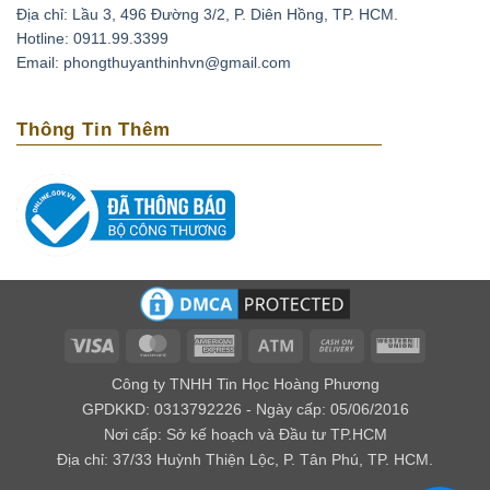
Địa chỉ: Lầu 3, 496 Đường 3/2, P. Diên Hồng, TP. HCM.
Thạch anh tím có thể xoa dịu những cơn đau đầu do
Hotline: 0911.99.3399
căng thẳng, stress bằng cách đặt chúng lên trán. Ngoài
Email: phongthuyanthinhvn@gmail.com
ra loại đá này còn có tác dụng phục hồi tuần hoàn máu,
tốt cho những người có bệnh cao huyết áp, tai biến
Thông Tin Thêm
mạch máu não.
Loại biến thể thạch anh với cái tên amethyst bắt nguồn
từ tiếng Hy lạp là amethytos, nó có nghĩa là không say.
Vì vậy người xưa thường dùng loại đá quý này để giải
độc rượu và các loại chất độc khác. Nếu bạn bỏ viên đá
này trong nguồn nước uống, điều kỳ diệu sẽ xảy ra đó
là chúng mang lại năng lượng tốt cho nguồn nước.
Về mặt tâm linh
Visa
MasterCard
American
Atm
Cash
Western
Express
On
Union
Theo kinh Vê Đa của Ấn Độ, người ta cho rằng thạch
Công ty TNHH Tin Học Hoàng Phương
Delivery
anh tím có khả năng giúp kiểm soát được cảm xúc, xoa
GPDKKD: 0313792226 - Ngày cấp: 05/06/2016
Nơi cấp: Sở kế hoạch và Đầu tư TP.HCM
dịu âu lo, làm cho con người có ý nghĩa tốt lành.
Địa chỉ: 37/33 Huỳnh Thiện Lộc, P. Tân Phú, TP. HCM.
Đối với các nhà trường sinh học thì lại cho rằng đây là