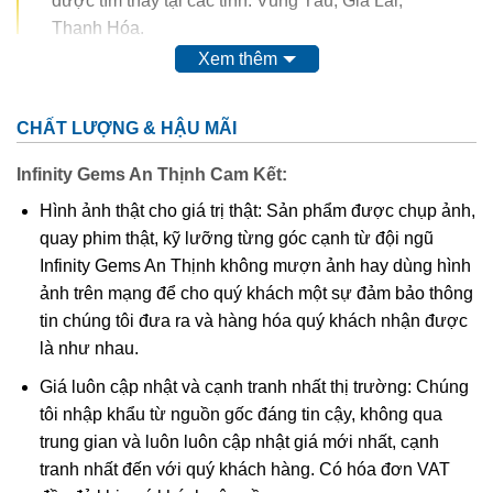
được tìm thấy tại các tỉnh: Vũng Tàu, Gia Lai,
Thanh Hóa.
Xem thêm
Trong thế kỷ 20, màu của ametit được coi là do sự có mặt
của
mangan
. Tuy nhiên, do màu của nó có thể bị thay đổi
CHẤT LƯỢNG & HẬU MÃI
hoàn toàn thậm chí mất màu khi nung. Vì vậy, người ta
nghĩ rằng nó có nguồn gốc từ các chất hữu cơ.
Thyocyanat
Infinity Gems An Thịnh Cam Kết:
sắt III
được cho là có mặt trong ametit và
lưu huỳnh
cũng
Hình ảnh thật cho giá trị thật: Sản phẩm được chụp ảnh,
được tìm thấy trong khoáng vật này.
quay phim thật, kỹ lưỡng từng góc cạnh từ đội ngũ
Infinity Gems An Thịnh không mượn ảnh hay dùng hình
Các công trình gần đây cho thấy màu của ametit là do có
ảnh trên mạng để cho quý khách một sự đảm bảo thông
lẫn tạp chất
sắt
III
. Các nghiên cứu sâu hơn cho thấy sự
tin chúng tôi đưa ra và hàng hóa quý khách nhận được
tương tác phức tạp của
sắt
và
nhôm
sẽ tạo nên màu
.
là như nhau.
Khi nung nóng ametit thường chuyển thành màu
vàng
, và
Giá luôn cập nhật và cạnh tranh nhất thị trường: Chúng
hầu hết
citrine
,
cairngorm
của ngành kim hoàn đá quý
tôi nhập khẩu từ nguồn gốc đáng tin cậy, không qua
được coi đơn giản chỉ là “ametit được gia nhiệt”. Thạch
trung gian và luôn luôn cập nhật giá mới nhất, cạnh
anh ametit có xu hướng bị mất màu khi bị lộ ra mặt đất.
tranh nhất đến với quý khách hàng. Có hóa đơn VAT