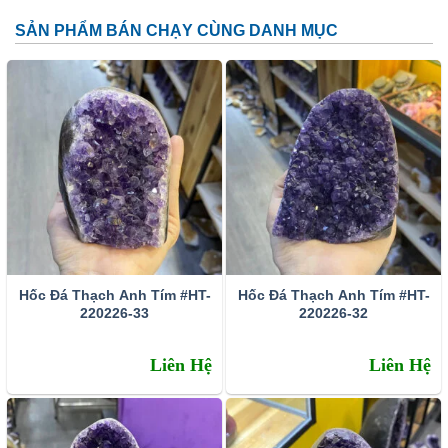
SẢN PHẨM BÁN CHẠY CÙNG DANH MỤC
Đặc tính:
Tên khoa học: đá thạch anh tím (amethyst)
Thành phần cấu tạo hoá học: SiO2.
Màu sắc: Tất cả các dạng của màu tím như trắng phớt
tím, tím ánh hồng đến tím đậm, tím violet, màu xanh biển
và xám.
Hốc Đá Thạch Anh Tím #HT-
Hốc Đá Thạch Anh Tím #HT-
Chỉ số chiết quang: 1.544 – 1.553
220226-33
220226-32
Tỷ trọng: 2.65 – 2.91
Liên Hệ
Liên Hệ
Độ bóng: Như thủy tinh
Độ trong suốt: Trong suốt