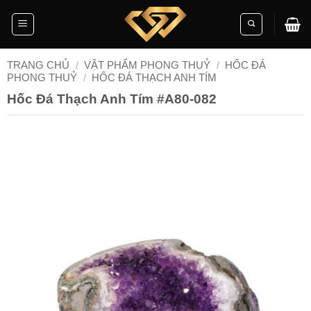
Skip
to
content
TRANG CHỦ
/
VẬT PHẨM PHONG THUỶ
/
HỐC ĐÁ
PHONG THUỶ
/
HỐC ĐÁ THẠCH ANH TÍM
Hốc Đá Thạch Anh Tím #A80-082