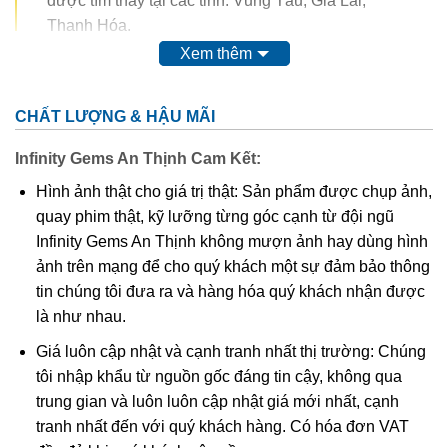
được tìm thấy tại các tỉnh: Vũng Tàu, Gia Lai,
Thanh Hóa.
Xem thêm
Trong thế kỷ 20, màu của ametit được coi là do sự có mặt
của
mangan
. Tuy nhiên, do màu của nó có thể bị thay đổi
CHẤT LƯỢNG & HẬU MÃI
hoàn toàn thậm chí mất màu khi nung. Vì vậy, người ta
nghĩ rằng nó có nguồn gốc từ các chất hữu cơ.
Thyocyanat
Infinity Gems An Thịnh Cam Kết:
sắt III
được cho là có mặt trong ametit và
lưu huỳnh
cũng
Hình ảnh thật cho giá trị thật: Sản phẩm được chụp ảnh,
được tìm thấy trong khoáng vật này.
quay phim thật, kỹ lưỡng từng góc cạnh từ đội ngũ
Infinity Gems An Thịnh không mượn ảnh hay dùng hình
Các công trình gần đây cho thấy màu của ametit là do có
ảnh trên mạng để cho quý khách một sự đảm bảo thông
lẫn tạp chất
sắt
III
. Các nghiên cứu sâu hơn cho thấy sự
tin chúng tôi đưa ra và hàng hóa quý khách nhận được
tương tác phức tạp của
sắt
và
nhôm
sẽ tạo nên màu
.
là như nhau.
Khi nung nóng ametit thường chuyển thành màu
vàng
, và
Giá luôn cập nhật và cạnh tranh nhất thị trường: Chúng
hầu hết
citrine
,
cairngorm
của ngành kim hoàn đá quý
tôi nhập khẩu từ nguồn gốc đáng tin cậy, không qua
được coi đơn giản chỉ là “ametit được gia nhiệt”. Thạch
trung gian và luôn luôn cập nhật giá mới nhất, cạnh
anh ametit có xu hướng bị mất màu khi bị lộ ra mặt đất.
tranh nhất đến với quý khách hàng. Có hóa đơn VAT