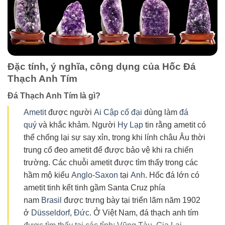
Đặc tính, ý nghĩa, công dụng của Hốc Đá
Thạch Anh Tím
Đá Thạch Anh Tím là gì?
Ametit
được người
Ai Cập cổ đại
dùng làm
đá
quý
và khắc khảm. Người
Hy Lạp
tin rằng ametit có
thể chống lại sự say xỉn, trong khi lính châu Âu thời
trung cổ đeo ametit để được bảo vệ khi ra chiến
trường. Các chuỗi ametit được tìm thấy trong các
hầm mộ kiểu
Anglo-Saxon
tại
Anh
. Hốc đá lớn có
ametit tinh kết tinh gầm Santa Cruz phía
nam
Brasil
được trưng bày tại triển lãm năm 1902
ở
Düsseldorf
,
Đức
. Ở Việt Nam, đá thạch anh tím