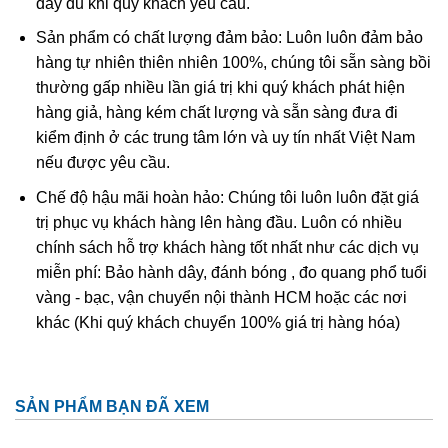
đầy đủ khi quý khách yêu cầu.
Ametit tổng hợp rất giống với ametit chất lượng cao. Các
Sản phẩm có chất lượng đảm bảo: Luôn luôn đảm bảo
đặc điểm hóa học và vật lý đều rất giống với ametit tự
hàng tự nhiên thiên nhiên 100%, chúng tôi sẵn sàng bồi
nhiên nên rất khó phân biệt một cách chính xác trừ khi
thường gấp nhiều lần giá trị khi quý khách phát hiện
dùng những thử nghiệm đá quý học cao cấp tốn kém. Thử
hàng giả, hàng kém chất lượng và sẵn sàng đưa đi
nghiệm dựa trên quy luật sinh đôi tên “Brazil law twinning”
kiểm định ở các trung tâm lớn và uy tín nhất Việt Nam
(một dạng của thạch anh sinh đôi, khi đó cấu trúc thạch
nếu được yêu cầu.
anh phải và trái được liên kết tạo thành một tinh thể duy
nhất
được sử dụng để xác định ametit tổng hợp sẽ dễ
Chế độ hậu mãi hoàn hảo: Chúng tôi luôn luôn đặt giá
dàng hơn. Tuy nhiên về mặc lý thuyết, người ta có thể tạo
trị phục vụ khách hàng lên hàng đầu. Luôn có nhiều
ra vật liệu tổng hợp này nhưng khó mà tạo ra được với số
chính sách hỗ trợ khách hàng tốt nhất như các dịch vụ
lượng lớn để cung cấp cho thị trường.
miễn phí: Bảo hành dây, đánh bóng , đo quang phổ tuổi
vàng - bạc, vận chuyển nội thành HCM hoặc các nơi
khác (Khi quý khách chuyển 100% giá trị hàng hóa)
SẢN PHẨM BẠN ĐÃ XEM