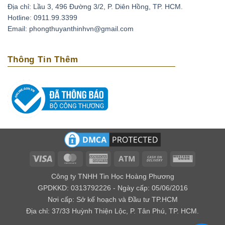
Địa chỉ: Lầu 3, 496 Đường 3/2, P. Diên Hồng, TP. HCM.
Thạch anh tím có thể xoa dịu những cơn đau đầu do
Hotline: 0911.99.3399
căng thẳng, stress bằng cách đặt chúng lên trán. Ngoài
Email: phongthuyanthinhvn@gmail.com
ra loại đá này còn có tác dụng phục hồi tuần hoàn máu,
tốt cho những người có bệnh cao huyết áp, tai biến
Thông Tin Thêm
mạch máu não.
Loại biến thể thạch anh với cái tên amethyst bắt nguồn
từ tiếng Hy lạp là amethytos, nó có nghĩa là không say.
Vì vậy người xưa thường dùng loại đá quý này để giải
độc rượu và các loại chất độc khác. Nếu bạn bỏ viên đá
này trong nguồn nước uống, điều kỳ diệu sẽ xảy ra đó
là chúng mang lại năng lượng tốt cho nguồn nước.
Về mặt tâm linh
Visa
MasterCard
American
Atm
Cash
Western
Express
On
Union
Theo kinh Vê Đa của Ấn Độ, người ta cho rằng thạch
Công ty TNHH Tin Học Hoàng Phương
Delivery
anh tím có khả năng giúp kiểm soát được cảm xúc, xoa
GPDKKD: 0313792226 - Ngày cấp: 05/06/2016
Nơi cấp: Sở kế hoạch và Đầu tư TP.HCM
dịu âu lo, làm cho con người có ý nghĩa tốt lành.
Địa chỉ: 37/33 Huỳnh Thiện Lộc, P. Tân Phú, TP. HCM.
Đối với các nhà trường sinh học thì lại cho rằng đây là