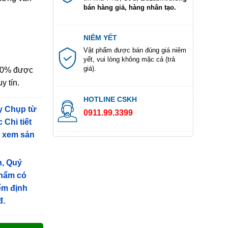
bán hàng giả, hàng nhân tạo.
NIÊM YẾT
Vật phẩm được bán đúng giá niêm
yết, vui lòng không mặc cả (trả
giá).
100% được
y tín.
HOTLINE CSKH
y Chụp từ
0911.99.3399
 Chi tiết
g xem sản
n, Quý
phẩm có
iểm định
đ.