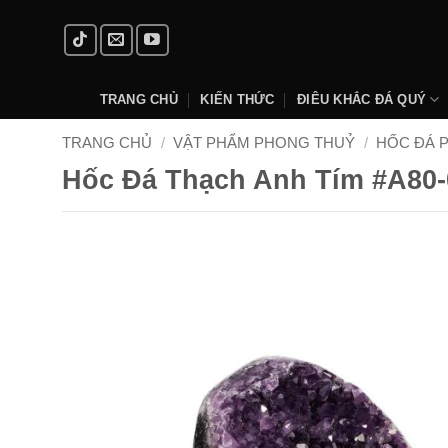
Skip
to
content
TRANG CHỦ
KIẾN THỨC
ĐIÊU KHẮC ĐÁ QUÝ
TRANG CHỦ
/
VẬT PHẨM PHONG THUỶ
/
HỐC ĐÁ 
Hốc Đá Thạch Anh Tím #A80-