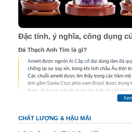
Đặc tính, ý nghĩa, công dụng 
Đá Thạch Anh Tím là gì?
Ametit
được người
Ai Cập cổ đại
dùng làm
đá qu
chống lại sự say xỉn, trong khi lính châu Âu thời 
Các chuỗi ametit được tìm thấy trong các hầm mộ
tinh gầm Santa Cruz phía nam
Brasil
được trưng b
Nam, đá thạch anh tím được tìm thấy tại các tỉnh:
Xem
Trong thế kỷ 20, màu của ametit được coi là do sự có
đổi hoàn toàn thậm chí mất màu khi nung. Vì vậy, ngườ
CHẤT LƯỢNG & HẬU MÃI
cơ.
Thyocyanat sắt III
được cho là có mặt trong ametit