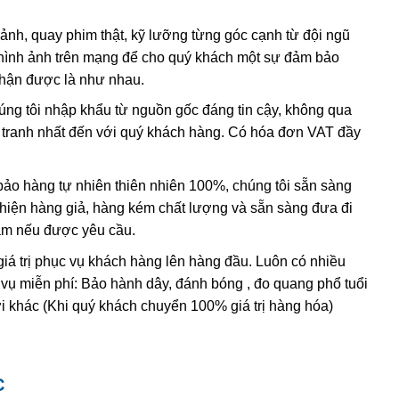
có lẫn tạp chất
sắt
III
. Các nghiên cứu sâu hơn cho thấy sự
 ảnh, quay phim thật, kỹ lưỡng từng góc cạnh từ đội ngũ
hình ảnh trên mạng để cho quý khách một sự đảm bảo
, và hầu hết
citrine
,
cairngorm
của ngành kim hoàn đá quý
nhận được là như nhau.
h anh ametit có xu hướng bị mất màu khi bị lộ ra mặt đất.
húng tôi nhập khẩu từ nguồn gốc đáng tin cậy, không qua
nh tranh nhất đến với quý khách hàng. Có hóa đơn VAT đầy
ác đặc điểm hóa học và vật lý đều rất giống với ametit tự
hi dùng những thử nghiệm đá quý học cao cấp tốn kém. Thử
ing” (một dạng của thạch anh sinh đôi, khi đó cấu trúc
o hàng tự nhiên thiên nhiên 100%, chúng tôi sẵn sàng
 thể duy nhất
được sử dụng để xác định ametit tổng hợp sẽ
t hiện hàng giả, hàng kém chất lượng và sẵn sàng đưa đi
thể tạo ra vật liệu tổng hợp này nhưng khó mà tạo ra được
Nam nếu được yêu cầu.
giá trị phục vụ khách hàng lên hàng đầu. Luôn có nhiều
 vụ miễn phí: Bảo hành dây, đánh bóng , đo quang phổ tuổi
i khác (Khi quý khách chuyển 100% giá trị hàng hóa)
C