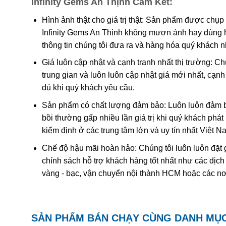
Infinity Gems An Thịnh Cam Kết:
Các công trình gần đây cho thấy màu của ametit là do 
tương tác phức tạp của
sắt
và
nhôm
sẽ tạo nên màu
.
Hình ảnh thật cho giá trị thật: Sản phẩm được chụp
Infinity Gems An Thịnh không mượn ảnh hay dùng 
Khi nung nóng ametit thường chuyển thành màu
vàng
thông tin chúng tôi đưa ra và hàng hóa quý khách 
được coi đơn giản chỉ là “ametit được gia nhiệt”. Thạc
Giá luôn cập nhật và cạnh tranh nhất thị trường: C
trung gian và luôn luôn cập nhật giá mới nhất, cạ
Ametit tổng hợp rất giống với ametit chất lượng cao. C
đủ khi quý khách yêu cầu.
nhiên nên rất khó phân biệt một cách chính xác trừ k
nghiệm dựa trên quy luật sinh đôi tên “Brazil law twinn
Sản phẩm có chất lượng đảm bảo: Luôn luôn đảm bả
thạch anh phải và trái được liên kết tạo thành một tinh
bồi thường gấp nhiều lần giá trị khi quý khách phá
dễ dàng hơn. Tuy nhiên về mặc lý thuyết, người ta có 
kiểm định ở các trung tâm lớn và uy tín nhất Việt 
với số lượng lớn để cung cấp cho thị trường.
Chế độ hậu mãi hoàn hảo: Chúng tôi luôn luôn đặt 
chính sách hỗ trợ khách hàng tốt nhất như các dịch
vàng - bạc, vận chuyển nội thành HCM hoặc các nơ
SẢN PHẨM BÁN CHẠY CÙNG DANH MỤ