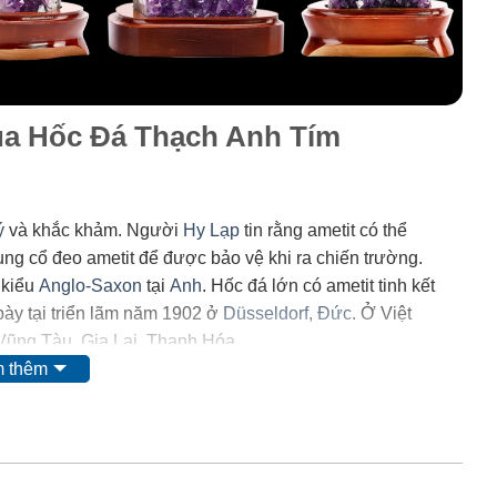
của Hốc Đá Thạch Anh Tím
ý
và khắc khảm. Người
Hy Lạp
tin rằng ametit có thể
trung cổ đeo ametit để được bảo vệ khi ra chiến trường.
 kiểu
Anglo-Saxon
tại
Anh
. Hốc đá lớn có ametit tinh kết
ày tại triển lãm năm 1902 ở
Düsseldorf
,
Đức
. Ở Việt
 Vũng Tàu, Gia Lai, Thanh Hóa.
 thêm
 mặt của
mangan
. Tuy nhiên, do màu của nó có thể bị thay
i ta nghĩ rằng nó có nguồn gốc từ các chất hữu
 và
lưu huỳnh
cũng được tìm thấy trong khoáng vật này.