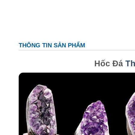
THÔNG TIN SẢN PHẨM
Hốc Đá
Th