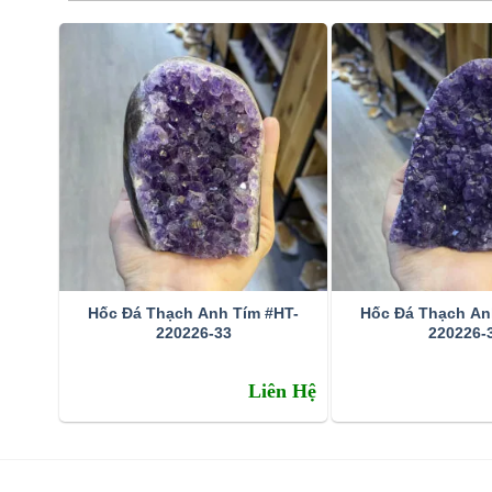
Hốc Đá Thạch Anh Tím #HT-
Hốc Đá Thạch An
220226-33
220226-
Đặc tính:
Liên Hệ
Tên khoa học: đá thạch anh tím (amethyst)
Thành phần cấu tạo hoá học: SiO2.