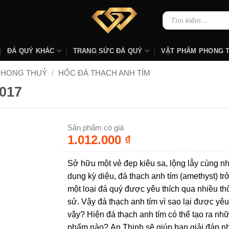
Tìm
kiếm:
ĐÁ QUÝ KHÁC
TRANG SỨC ĐÁ QUÝ
VẬT PHẨM PHONG 
PHONG THUỶ
/
HỐC ĐÁ THẠCH ANH TÍM
017
Sản phẩm có giá
1.012.000
₫
Sở hữu một vẻ đẹp kiêu sa, lộng lẫy cùng nh
dụng kỳ diệu, đá thạch anh tím (amethyst) tr
một loại đá quý được yêu thích qua nhiều thờ
sử. Vậy đá thạch anh tím vì sao lại được yêu
vậy? Hiện đá thạch anh tím có thể tạo ra nh
phẩm nào? An Thịnh sẽ giúp bạn giải đáp 