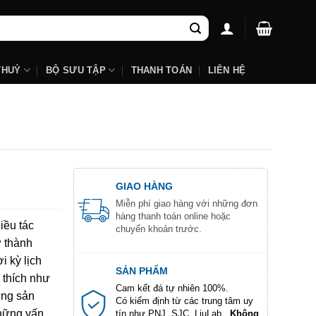
THUỶ
BỘ SƯU TẬP
THANH TOÁN
LIÊN HỆ
GIAO HÀNG
Miễn phí giao hàng với những đơn
hàng thanh toán online hoặc
iều tác
chuyển khoản trước.
ở thành
i kỳ lịch
SẢN PHẨM
 thích như
Cam kết đá tự nhiên 100%.
ững sản
Có kiểm định từ các trung tâm uy
những vấn
tín như PNJ, SJC, LiuLab...
Không