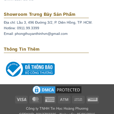
Sử dụng đá
thạch anh tím
sẽ mang lại sự bình an trong
tâm trí người dùng, nếu đặt chúng dưới gối thì bạn luôn
Showroom Trưng Bày Sản Phẩm
có một giấc ngủ ngon và có những giấc mơ thú vị.
Địa chỉ: Lầu 3, 496 Đường 3/2, P. Diên Hồng, TP. HCM.
Thạch anh tím có thể xoa dịu những cơn đau đầu do
Hotline: 0911.99.3399
căng thẳng, stress bằng cách đặt chúng lên trán. Ngoài
Email: phongthuyanthinhvn@gmail.com
ra loại đá này còn có tác dụng phục hồi tuần hoàn máu,
tốt cho những người có bệnh cao huyết áp, tai biến
Thông Tin Thêm
mạch máu não.
Loại biến thể thạch anh với cái tên amethyst bắt nguồn
từ tiếng Hy lạp là amethytos, nó có nghĩa là không say.
Vì vậy người xưa thường dùng loại đá quý này để giải
độc rượu và các loại chất độc khác. Nếu bạn bỏ viên đá
này trong nguồn nước uống, điều kỳ diệu sẽ xảy ra đó
là chúng mang lại năng lượng tốt cho nguồn nước.
Về mặt tâm linh
Visa
MasterCard
American
Atm
Cash
Western
Express
On
Union
Theo kinh Vê Đa của Ấn Độ, người ta cho rằng thạch
Công ty TNHH Tin Học Hoàng Phương
Delivery