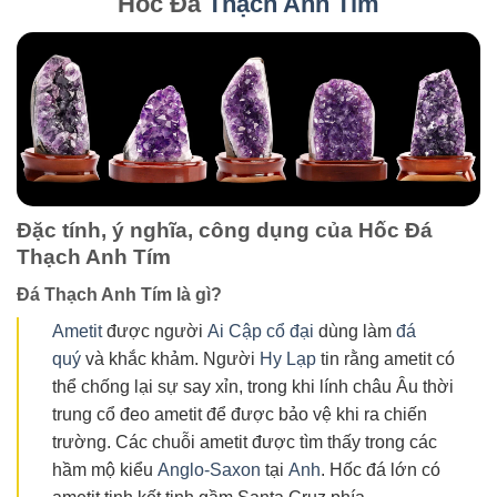
Hốc Đá
Thạch Anh Tím
Đặc tính, ý nghĩa, công dụng của Hốc Đá
Thạch Anh Tím
Đá Thạch Anh Tím là gì?
Ametit
được người
Ai Cập cổ đại
dùng làm
đá
quý
và khắc khảm. Người
Hy Lạp
tin rằng ametit có
thể chống lại sự say xỉn, trong khi lính châu Âu thời
trung cổ đeo ametit để được bảo vệ khi ra chiến
trường. Các chuỗi ametit được tìm thấy trong các
hầm mộ kiểu
Anglo-Saxon
tại
Anh
. Hốc đá lớn có