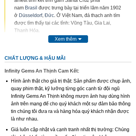
ametit tinh kết tinh gầm Santa Cruz phía
nam
Brasil
được trưng bày tại triển lãm năm 1902
ở
Düsseldorf
,
Đức
. Ở Việt Nam, đá thạch anh tím
được tìm thấy tại các tỉnh: Vũng Tàu, Gia Lai,
Thanh Hóa.
Xem thêm
Trong thế kỷ 20, màu của ametit được coi là do sự có mặt
của
mangan
. Tuy nhiên, do màu của nó có thể bị thay đổi
CHẤT LƯỢNG & HẬU MÃI
hoàn toàn thậm chí mất màu khi nung. Vì vậy, người ta
nghĩ rằng nó có nguồn gốc từ các chất hữu cơ.
Thyocyanat
Infinity Gems An Thịnh Cam Kết:
sắt III
được cho là có mặt trong ametit và
lưu huỳnh
cũng
Hình ảnh thật cho giá trị thật: Sản phẩm được chụp ảnh,
được tìm thấy trong khoáng vật này.
quay phim thật, kỹ lưỡng từng góc cạnh từ đội ngũ
Infinity Gems An Thịnh không mượn ảnh hay dùng hình
Các công trình gần đây cho thấy màu của ametit là do có
ảnh trên mạng để cho quý khách một sự đảm bảo thông
lẫn tạp chất
sắt
III
. Các nghiên cứu sâu hơn cho thấy sự
tin chúng tôi đưa ra và hàng hóa quý khách nhận được
tương tác phức tạp của
sắt
và
nhôm
sẽ tạo nên màu
.
là như nhau.
Khi nung nóng ametit thường chuyển thành màu
vàng
, và
Giá luôn cập nhật và cạnh tranh nhất thị trường: Chúng
hầu hết
citrine
,
cairngorm
của ngành kim hoàn đá quý