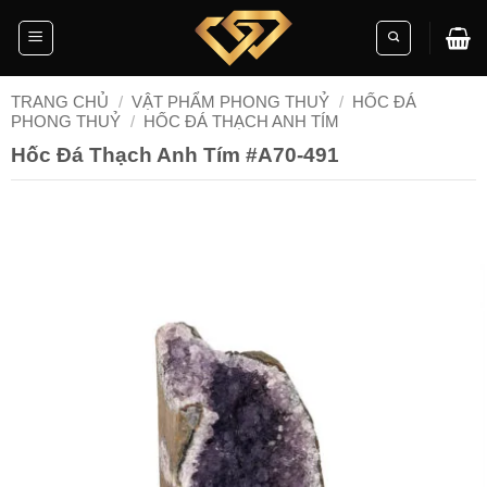
Skip
to
content
TRANG CHỦ
/
VẬT PHẨM PHONG THUỶ
/
HỐC ĐÁ
PHONG THUỶ
/
HỐC ĐÁ THẠCH ANH TÍM
Hốc Đá Thạch Anh Tím #A70-491