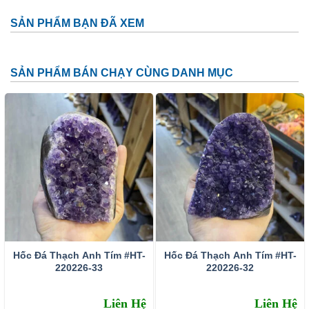
SẢN PHẨM BẠN ĐÃ XEM
SẢN PHẨM BÁN CHẠY CÙNG DANH MỤC
Đặc tính:
Tên khoa học: đá thạch anh tím (amethyst)
Thành phần cấu tạo hoá học: SiO2.
Màu sắc: Tất cả các dạng của màu tím như trắng phớt
tím, tím ánh hồng đến tím đậm, tím violet, màu xanh biển
và xám.
Hốc Đá Thạch Anh Tím #HT-
Hốc Đá Thạch Anh Tím #HT-
Chỉ số chiết quang: 1.544 – 1.553
220226-33
220226-32
Tỷ trọng: 2.65 – 2.91
Liên Hệ
Liên Hệ