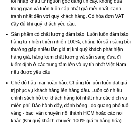
tôi nhập khẩu từ nguồn gốc đáng tin cậy, không qua
được coi đơn giản chỉ là “ametit được gia nhiệt”. Thạch
trung gian và luôn luôn cập nhật giá mới nhất, cạnh
anh ametit có xu hướng bị mất màu khi bị lộ ra mặt đất.
tranh nhất đến với quý khách hàng. Có hóa đơn VAT
đầy đủ khi quý khách yêu cầu.
Ametit tổng hợp rất giống với ametit chất lượng cao. Các
Sản phẩm có chất lượng đảm bảo: Luôn luôn đảm bảo
đặc điểm hóa học và vật lý đều rất giống với ametit tự
hàng tự nhiên thiên nhiên 100%, chúng tôi sẵn sàng bồi
nhiên nên rất khó phân biệt một cách chính xác trừ khi
thường gấp nhiều lần giá trị khi quý khách phát hiện
dùng những thử nghiệm đá quý học cao cấp tốn kém. Thử
hàng giả, hàng kém chất lượng và sẵn sàng đưa đi
nghiệm dựa trên quy luật sinh đôi tên “Brazil law twinning”
kiểm định ở các trung tâm lớn và uy tín nhất Việt Nam
(một dạng của thạch anh sinh đôi, khi đó cấu trúc thạch
nếu được yêu cầu.
anh phải và trái được liên kết tạo thành một tinh thể duy
nhất
được sử dụng để xác định ametit tổng hợp sẽ dễ
Chế độ hậu mãi hoàn hảo: Chúng tôi luôn luôn đặt giá
dàng hơn. Tuy nhiên về mặc lý thuyết, người ta có thể tạo
trị phục vụ khách hàng lên hàng đầu. Luôn có nhiều
ra vật liệu tổng hợp này nhưng khó mà tạo ra được với số
chính sách hỗ trợ khách hàng tốt nhất như các dịch vụ
lượng lớn để cung cấp cho thị trường.
miễn phí: Bảo hành dây, đánh bóng , đo quang phổ tuổi
vàng - bạc, vận chuyển nội thành HCM hoặc các nơi
khác (Khi quý khách chuyển 100% giá trị hàng hóa)