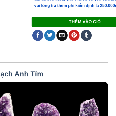
vui lòng trả thêm phí kiểm định là 250.000
THÊM VÀO GIỎ
ạch Anh Tím