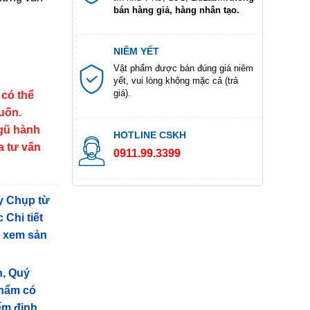
bán hàng giả, hàng nhân tạo.
NIÊM YẾT
Vật phẩm được bán đúng giá niêm
yết, vui lòng không mặc cả (trả
giá).
 có thể
muốn.
ngũ hành
HOTLINE CSKH
a tư vấn
0911.99.3399
y Chụp từ
 Chi tiết
g xem sản
n, Quý
phẩm có
iểm định