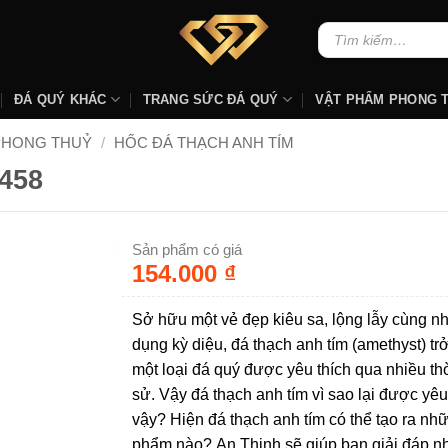
Tìm
kiếm:
ĐÁ QUÝ KHÁC
TRANG SỨC ĐÁ QUÝ
VẬT PHẨM PHONG 
PHONG THUỶ
/
HỐC ĐÁ THẠCH ANH TÍM
458
Sản phẩm có giá
154.000
₫
Sở hữu một vẻ đẹp kiêu sa, lộng lẫy cùng nh
dụng kỳ diệu, đá thạch anh tím (amethyst) tr
một loại đá quý được yêu thích qua nhiều thờ
sử. Vậy đá thạch anh tím vì sao lại được yêu
vậy? Hiện đá thạch anh tím có thể tạo ra nh
phẩm nào? An Thịnh sẽ giúp bạn giải đáp 