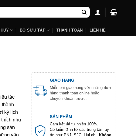
THUỶ
BỘ SƯU TẬP
THANH TOÁN
LIÊN HỆ
GIAO HÀNG
Miễn phí giao hàng với những đơn
hàng thanh toán online hoặc
iều tác
chuyển khoản trước.
ở thành
i kỳ lịch
SẢN PHẨM
 thích như
Cam kết đá tự nhiên 100%.
ững sản
Có kiểm định từ các trung tâm uy
những vấn
tín như PNJ, SJC, LiuLab...
Không