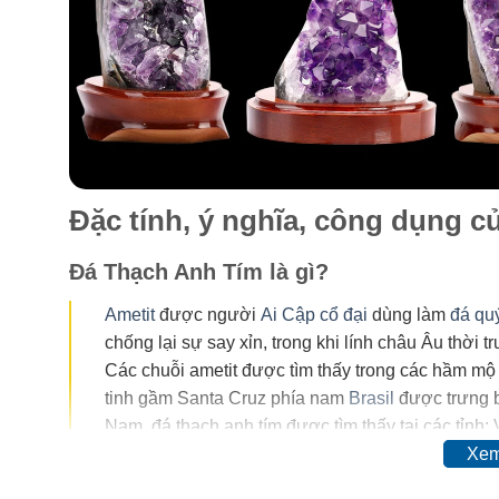
Đặc tính, ý nghĩa, công dụng 
Đá Thạch Anh Tím là gì?
Ametit
được người
Ai Cập cổ đại
dùng làm
đá qu
chống lại sự say xỉn, trong khi lính châu Âu thời 
Các chuỗi ametit được tìm thấy trong các hầm mộ
tinh gầm Santa Cruz phía nam
Brasil
được trưng b
Nam, đá thạch anh tím được tìm thấy tại các tỉnh:
Xem
Trong thế kỷ 20, màu của ametit được coi là do sự có