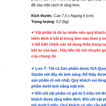
đề này một cách rõ ràng hơn.
Kích thước:
Cao 7,5 x Ngang 4 (cm)
Trọng lượng:
0,2 (kg)
✔ Vật phẩm là đá tự nhiên nên quý khách
kiểm định ở bất kì trung tâm nào theo ý 
✔ Để biết chính xác về dụng thần trong 
bát tự của bạn . Hãy liên hệ với chuyên gi
của chúng tôi .
✔
Lưu Ý: Tất cả Sản phẩm được IGA Qua
Studio với đầy đủ ánh sáng. Để thấy được
sản phẩm rõ nét nhất, Quý khách vui lòn
phẩm dưới ánh nắng mặt trời.
✔
Đối với vật phẩm có giá từ 5 triệu trở lê
khách được tặng kiểm định
. Đối với vật 
giá dưới 5 triệu, Quý khách có yêu cầu k