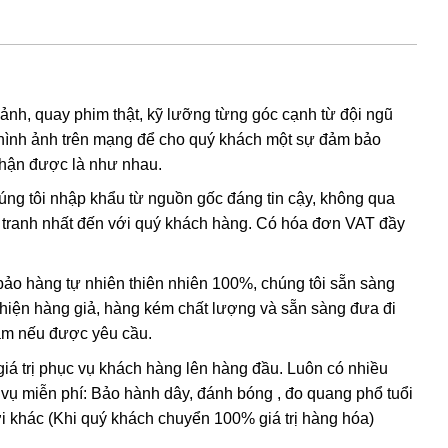
i ta nghĩ rằng nó có nguồn gốc từ các chất hữu
 và
lưu huỳnh
cũng được tìm thấy trong khoáng vật này.
có lẫn tạp chất
sắt
III
. Các nghiên cứu sâu hơn cho thấy sự
 ảnh, quay phim thật, kỹ lưỡng từng góc cạnh từ đội ngũ
hình ảnh trên mạng để cho quý khách một sự đảm bảo
, và hầu hết
citrine
,
cairngorm
của ngành kim hoàn đá quý
nhận được là như nhau.
h anh ametit có xu hướng bị mất màu khi bị lộ ra mặt đất.
húng tôi nhập khẩu từ nguồn gốc đáng tin cậy, không qua
nh tranh nhất đến với quý khách hàng. Có hóa đơn VAT đầy
ác đặc điểm hóa học và vật lý đều rất giống với ametit tự
hi dùng những thử nghiệm đá quý học cao cấp tốn kém. Thử
ing” (một dạng của thạch anh sinh đôi, khi đó cấu trúc
o hàng tự nhiên thiên nhiên 100%, chúng tôi sẵn sàng
 thể duy nhất
được sử dụng để xác định ametit tổng hợp sẽ
t hiện hàng giả, hàng kém chất lượng và sẵn sàng đưa đi
thể tạo ra vật liệu tổng hợp này nhưng khó mà tạo ra được
Nam nếu được yêu cầu.
giá trị phục vụ khách hàng lên hàng đầu. Luôn có nhiều
 vụ miễn phí: Bảo hành dây, đánh bóng , đo quang phổ tuổi
i khác (Khi quý khách chuyển 100% giá trị hàng hóa)