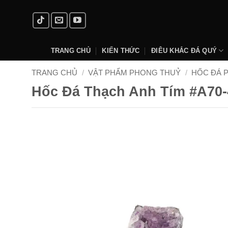
Skip
to
content
TRANG CHỦ
KIẾN THỨC
ĐIÊU KHẮC ĐÁ QUÝ
TRANG CHỦ
/
VẬT PHẨM PHONG THUỶ
/
HỐC ĐÁ 
Hốc Đá Thạch Anh Tím #A70-