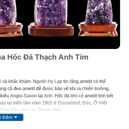
của Hốc Đá Thạch Anh Tím
ý
và khắc khảm. Người
Hy Lạp
tin rằng ametit có thể
trung cổ đeo ametit để được bảo vệ khi ra chiến trường.
 kiểu
Anglo-Saxon
tại
Anh
. Hốc đá lớn có ametit tinh kết
ày tại triển lãm năm 1902 ở
Düsseldorf
,
Đức
. Ở Việt
 Vũng Tàu, Gia Lai, Thanh Hóa.
 thêm
 mặt của
mangan
. Tuy nhiên, do màu của nó có thể bị thay