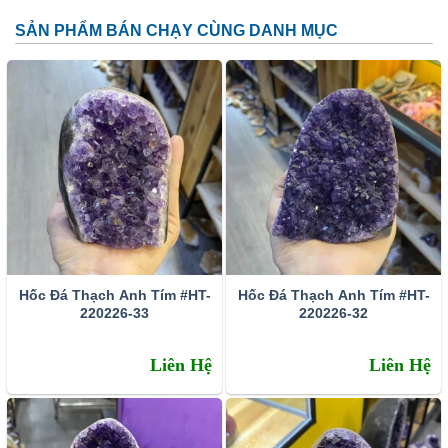
SẢN PHẨM BÁN CHẠY CÙNG DANH MỤC
Đặc tính:
Tên khoa học: đá thạch anh tím (amethyst)
Thành phần cấu tạo hoá học: SiO2.
Màu sắc: Tất cả các dạng của màu tím như trắng phớt
tím, tím ánh hồng đến tím đậm, tím violet, màu xanh biển
và xám.
Hốc Đá Thạch Anh Tím #HT-
Hốc Đá Thạch Anh Tím #HT-
Chỉ số chiết quang: 1.544 – 1.553
220226-33
220226-32
Tỷ trọng: 2.65 – 2.91
Liên Hệ
Liên Hệ
Độ bóng: Như thủy tinh
Độ trong suốt: Trong suốt