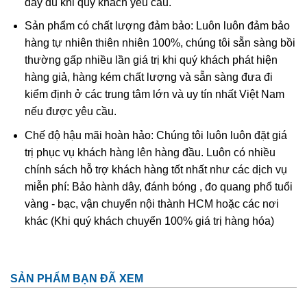
đầy đủ khi quý khách yêu cầu.
Ametit tổng hợp rất giống với ametit chất lượng cao. Các
Sản phẩm có chất lượng đảm bảo: Luôn luôn đảm bảo
đặc điểm hóa học và vật lý đều rất giống với ametit tự
hàng tự nhiên thiên nhiên 100%, chúng tôi sẵn sàng bồi
nhiên nên rất khó phân biệt một cách chính xác trừ khi
thường gấp nhiều lần giá trị khi quý khách phát hiện
dùng những thử nghiệm đá quý học cao cấp tốn kém. Thử
hàng giả, hàng kém chất lượng và sẵn sàng đưa đi
nghiệm dựa trên quy luật sinh đôi tên “Brazil law twinning”
kiểm định ở các trung tâm lớn và uy tín nhất Việt Nam
(một dạng của thạch anh sinh đôi, khi đó cấu trúc thạch
nếu được yêu cầu.
anh phải và trái được liên kết tạo thành một tinh thể duy
nhất
được sử dụng để xác định ametit tổng hợp sẽ dễ
Chế độ hậu mãi hoàn hảo: Chúng tôi luôn luôn đặt giá
dàng hơn. Tuy nhiên về mặc lý thuyết, người ta có thể tạo
trị phục vụ khách hàng lên hàng đầu. Luôn có nhiều
ra vật liệu tổng hợp này nhưng khó mà tạo ra được với số
chính sách hỗ trợ khách hàng tốt nhất như các dịch vụ
lượng lớn để cung cấp cho thị trường.
miễn phí: Bảo hành dây, đánh bóng , đo quang phổ tuổi
vàng - bạc, vận chuyển nội thành HCM hoặc các nơi
khác (Khi quý khách chuyển 100% giá trị hàng hóa)
SẢN PHẨM BẠN ĐÃ XEM