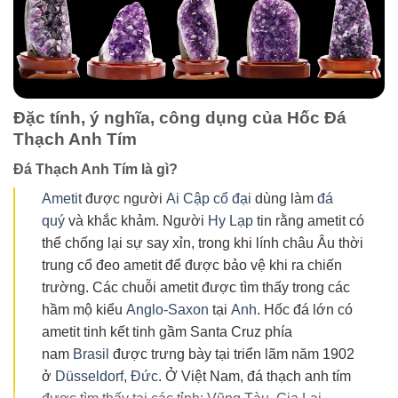
Đặc tính, ý nghĩa, công dụng của Hốc Đá
Thạch Anh Tím
Đá Thạch Anh Tím là gì?
Ametit
được người
Ai Cập cổ đại
dùng làm
đá
quý
và khắc khảm. Người
Hy Lạp
tin rằng ametit có
thể chống lại sự say xỉn, trong khi lính châu Âu thời
trung cổ đeo ametit để được bảo vệ khi ra chiến
trường. Các chuỗi ametit được tìm thấy trong các
hầm mộ kiểu
Anglo-Saxon
tại
Anh
. Hốc đá lớn có
ametit tinh kết tinh gầm Santa Cruz phía
nam
Brasil
được trưng bày tại triển lãm năm 1902
ở
Düsseldorf
,
Đức
. Ở Việt Nam, đá thạch anh tím