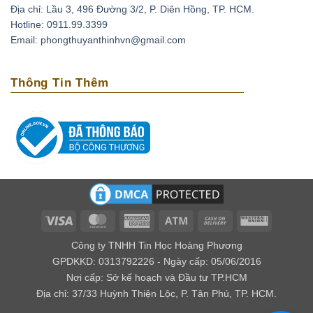
Địa chỉ: Lầu 3, 496 Đường 3/2, P. Diên Hồng, TP. HCM.
Thạch anh tím có thể xoa dịu những cơn đau đầu do
Hotline: 0911.99.3399
căng thẳng, stress bằng cách đặt chúng lên trán. Ngoài
Email: phongthuyanthinhvn@gmail.com
ra loại đá này còn có tác dụng phục hồi tuần hoàn máu,
tốt cho những người có bệnh cao huyết áp, tai biến
Thông Tin Thêm
mạch máu não.
Loại biến thể thạch anh với cái tên amethyst bắt nguồn
từ tiếng Hy lạp là amethytos, nó có nghĩa là không say.
Vì vậy người xưa thường dùng loại đá quý này để giải
độc rượu và các loại chất độc khác. Nếu bạn bỏ viên đá
này trong nguồn nước uống, điều kỳ diệu sẽ xảy ra đó
là chúng mang lại năng lượng tốt cho nguồn nước.
Về mặt tâm linh
Visa
MasterCard
American
Atm
Cash
Western
Express
On
Union
Theo kinh Vê Đa của Ấn Độ, người ta cho rằng thạch
Công ty TNHH Tin Học Hoàng Phương
Delivery
anh tím có khả năng giúp kiểm soát được cảm xúc, xoa
GPDKKD: 0313792226 - Ngày cấp: 05/06/2016
Nơi cấp: Sở kế hoạch và Đầu tư TP.HCM
dịu âu lo, làm cho con người có ý nghĩa tốt lành.
Địa chỉ: 37/33 Huỳnh Thiện Lộc, P. Tân Phú, TP. HCM.
Đối với các nhà trường sinh học thì lại cho rằng đây là