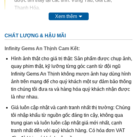
được tìm thấy tại các tỉnh: Vũng Tàu, Gia Lai,
Thanh Hóa.
Xem thêm
Trong thế kỷ 20, màu của ametit được coi là do sự có mặt
của
mangan
. Tuy nhiên, do màu của nó có thể bị thay đổi
CHẤT LƯỢNG & HẬU MÃI
hoàn toàn thậm chí mất màu khi nung. Vì vậy, người ta
nghĩ rằng nó có nguồn gốc từ các chất hữu cơ.
Thyocyanat
Infinity Gems An Thịnh Cam Kết:
sắt III
được cho là có mặt trong ametit và
lưu huỳnh
cũng
Hình ảnh thật cho giá trị thật: Sản phẩm được chụp ảnh,
được tìm thấy trong khoáng vật này.
quay phim thật, kỹ lưỡng từng góc cạnh từ đội ngũ
Infinity Gems An Thịnh không mượn ảnh hay dùng hình
Các công trình gần đây cho thấy màu của ametit là do có
ảnh trên mạng để cho quý khách một sự đảm bảo thông
lẫn tạp chất
sắt
III
. Các nghiên cứu sâu hơn cho thấy sự
tin chúng tôi đưa ra và hàng hóa quý khách nhận được
tương tác phức tạp của
sắt
và
nhôm
sẽ tạo nên màu
.
là như nhau.
Khi nung nóng ametit thường chuyển thành màu
vàng
, và
Giá luôn cập nhật và cạnh tranh nhất thị trường: Chúng
hầu hết
citrine
,
cairngorm
của ngành kim hoàn đá quý
tôi nhập khẩu từ nguồn gốc đáng tin cậy, không qua
được coi đơn giản chỉ là “ametit được gia nhiệt”. Thạch
trung gian và luôn luôn cập nhật giá mới nhất, cạnh
anh ametit có xu hướng bị mất màu khi bị lộ ra mặt đất.
tranh nhất đến với quý khách hàng. Có hóa đơn VAT