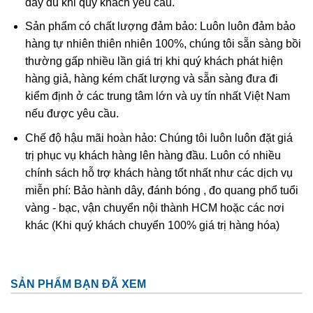
đầy đủ khi quý khách yêu cầu.
Ametit tổng hợp rất giống với ametit chất lượng cao. Các
Sản phẩm có chất lượng đảm bảo: Luôn luôn đảm bảo
đặc điểm hóa học và vật lý đều rất giống với ametit tự
hàng tự nhiên thiên nhiên 100%, chúng tôi sẵn sàng bồi
nhiên nên rất khó phân biệt một cách chính xác trừ khi
thường gấp nhiều lần giá trị khi quý khách phát hiện
dùng những thử nghiệm đá quý học cao cấp tốn kém. Thử
hàng giả, hàng kém chất lượng và sẵn sàng đưa đi
nghiệm dựa trên quy luật sinh đôi tên “Brazil law twinning”
kiểm định ở các trung tâm lớn và uy tín nhất Việt Nam
(một dạng của thạch anh sinh đôi, khi đó cấu trúc thạch
nếu được yêu cầu.
anh phải và trái được liên kết tạo thành một tinh thể duy
nhất
được sử dụng để xác định ametit tổng hợp sẽ dễ
Chế độ hậu mãi hoàn hảo: Chúng tôi luôn luôn đặt giá
dàng hơn. Tuy nhiên về mặc lý thuyết, người ta có thể tạo
trị phục vụ khách hàng lên hàng đầu. Luôn có nhiều
ra vật liệu tổng hợp này nhưng khó mà tạo ra được với số
chính sách hỗ trợ khách hàng tốt nhất như các dịch vụ
lượng lớn để cung cấp cho thị trường.
miễn phí: Bảo hành dây, đánh bóng , đo quang phổ tuổi
vàng - bạc, vận chuyển nội thành HCM hoặc các nơi
khác (Khi quý khách chuyển 100% giá trị hàng hóa)
SẢN PHẨM BẠN ĐÃ XEM