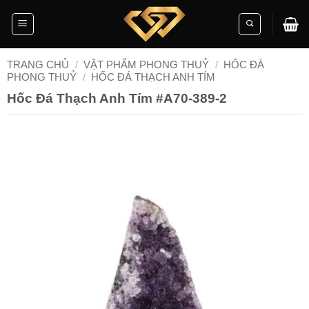
Skip
to
content
TRANG CHỦ
/
VẬT PHẨM PHONG THUỶ
/
HỐC ĐÁ
PHONG THUỶ
/
HỐC ĐÁ THẠCH ANH TÍM
Hốc Đá Thạch Anh Tím #A70-389-2