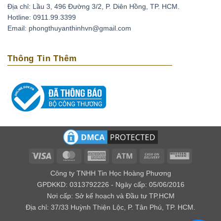
Địa chỉ: Lầu 3, 496 Đường 3/2, P. Diên Hồng, TP. HCM.
Thạch anh tím có thể xoa dịu những cơn đau đầu do
Hotline: 0911.99.3399
căng thẳng, stress bằng cách đặt chúng lên trán. Ngoài
Email: phongthuyanthinhvn@gmail.com
ra loại đá này còn có tác dụng phục hồi tuần hoàn máu,
tốt cho những người có bệnh cao huyết áp, tai biến
Thông Tin Thêm
mạch máu não.
Loại biến thể thạch anh với cái tên amethyst bắt nguồn
từ tiếng Hy lạp là amethytos, nó có nghĩa là không say.
Vì vậy người xưa thường dùng loại đá quý này để giải
độc rượu và các loại chất độc khác. Nếu bạn bỏ viên đá
này trong nguồn nước uống, điều kỳ diệu sẽ xảy ra đó
là chúng mang lại năng lượng tốt cho nguồn nước.
Về mặt tâm linh
Visa
MasterCard
American
Atm
Cash
Western
Express
On
Union
Theo kinh Vê Đa của Ấn Độ, người ta cho rằng thạch
Công ty TNHH Tin Học Hoàng Phương
Delivery
anh tím có khả năng giúp kiểm soát được cảm xúc, xoa
GPDKKD: 0313792226 - Ngày cấp: 05/06/2016
Nơi cấp: Sở kế hoạch và Đầu tư TP.HCM
dịu âu lo, làm cho con người có ý nghĩa tốt lành.
Địa chỉ: 37/33 Huỳnh Thiện Lộc, P. Tân Phú, TP. HCM.
Đối với các nhà trường sinh học thì lại cho rằng đây là