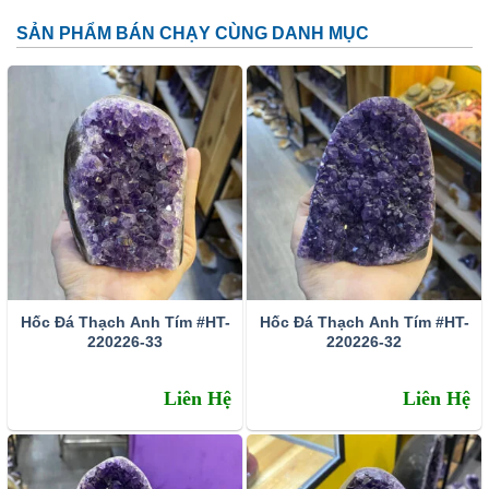
SẢN PHẨM BÁN CHẠY CÙNG DANH MỤC
Đặc tính:
Tên khoa học: đá thạch anh tím (amethyst)
Thành phần cấu tạo hoá học: SiO2.
Màu sắc: Tất cả các dạng của màu tím như trắng phớt
tím, tím ánh hồng đến tím đậm, tím violet, màu xanh biển
và xám.
Hốc Đá Thạch Anh Tím #HT-
Hốc Đá Thạch Anh Tím #HT-
Chỉ số chiết quang: 1.544 – 1.553
220226-33
220226-32
Tỷ trọng: 2.65 – 2.91
Liên Hệ
Liên Hệ
Độ bóng: Như thủy tinh
Độ trong suốt: Trong suốt