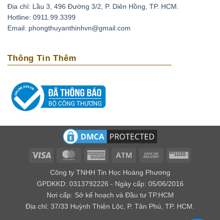
Địa chỉ: Lầu 3, 496 Đường 3/2, P. Diên Hồng, TP. HCM.
Thạch anh tím có thể xoa dịu những cơn đau đầu do
Hotline: 0911.99.3399
căng thẳng, stress bằng cách đặt chúng lên trán. Ngoài
Email: phongthuyanthinhvn@gmail.com
ra loại đá này còn có tác dụng phục hồi tuần hoàn máu,
tốt cho những người có bệnh cao huyết áp, tai biến
Thông Tin Thêm
mạch máu não.
Loại biến thể thạch anh với cái tên amethyst bắt nguồn
từ tiếng Hy lạp là amethytos, nó có nghĩa là không say.
Vì vậy người xưa thường dùng loại đá quý này để giải
độc rượu và các loại chất độc khác. Nếu bạn bỏ viên đá
này trong nguồn nước uống, điều kỳ diệu sẽ xảy ra đó
là chúng mang lại năng lượng tốt cho nguồn nước.
Về mặt tâm linh
Visa
MasterCard
American
Atm
Cash
Western
Express
On
Union
Theo kinh Vê Đa của Ấn Độ, người ta cho rằng thạch
Công ty TNHH Tin Học Hoàng Phương
Delivery
anh tím có khả năng giúp kiểm soát được cảm xúc, xoa
GPDKKD: 0313792226 - Ngày cấp: 05/06/2016
Nơi cấp: Sở kế hoạch và Đầu tư TP.HCM
dịu âu lo, làm cho con người có ý nghĩa tốt lành.
Địa chỉ: 37/33 Huỳnh Thiện Lộc, P. Tân Phú, TP. HCM.
Đối với các nhà trường sinh học thì lại cho rằng đây là