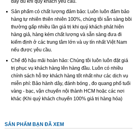
đầy đủ khi quý khách yêu cầu.
Ametit tổng hợp rất giống với ametit chất lượng cao. Các
Sản phẩm có chất lượng đảm bảo: Luôn luôn đảm bảo
đặc điểm hóa học và vật lý đều rất giống với ametit tự
hàng tự nhiên thiên nhiên 100%, chúng tôi sẵn sàng bồi
nhiên nên rất khó phân biệt một cách chính xác trừ khi
thường gấp nhiều lần giá trị khi quý khách phát hiện
dùng những thử nghiệm đá quý học cao cấp tốn kém. Thử
hàng giả, hàng kém chất lượng và sẵn sàng đưa đi
nghiệm dựa trên quy luật sinh đôi tên “Brazil law twinning”
kiểm định ở các trung tâm lớn và uy tín nhất Việt Nam
(một dạng của thạch anh sinh đôi, khi đó cấu trúc thạch
nếu được yêu cầu.
anh phải và trái được liên kết tạo thành một tinh thể duy
nhất
được sử dụng để xác định ametit tổng hợp sẽ dễ
Chế độ hậu mãi hoàn hảo: Chúng tôi luôn luôn đặt giá
dàng hơn. Tuy nhiên về mặc lý thuyết, người ta có thể tạo
trị phục vụ khách hàng lên hàng đầu. Luôn có nhiều
ra vật liệu tổng hợp này nhưng khó mà tạo ra được với số
chính sách hỗ trợ khách hàng tốt nhất như các dịch vụ
lượng lớn để cung cấp cho thị trường.
miễn phí: Bảo hành dây, đánh bóng , đo quang phổ tuổi
vàng - bạc, vận chuyển nội thành HCM hoặc các nơi
khác (Khi quý khách chuyển 100% giá trị hàng hóa)
SẢN PHẨM BẠN ĐÃ XEM