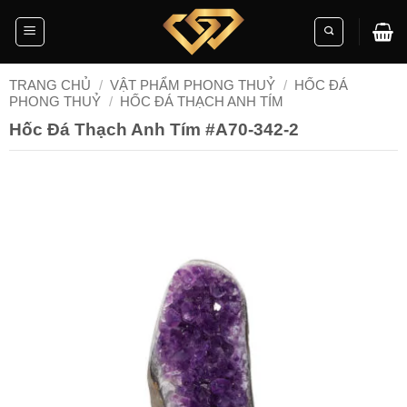
Skip
to
content
TRANG CHỦ
/
VẬT PHẨM PHONG THUỶ
/
HỐC ĐÁ
PHONG THUỶ
/
HỐC ĐÁ THẠCH ANH TÍM
Hốc Đá Thạch Anh Tím #A70-342-2