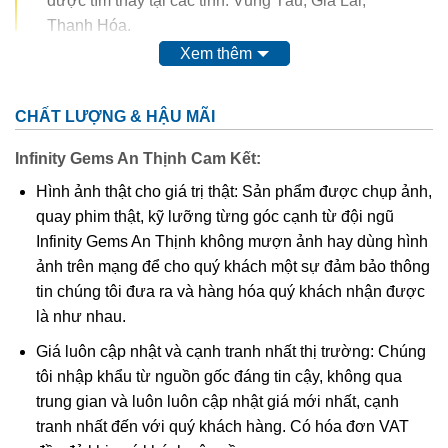
được tìm thấy tại các tỉnh: Vũng Tàu, Gia Lai,
Thanh Hóa.
Xem thêm
Trong thế kỷ 20, màu của ametit được coi là do sự có mặt
của
mangan
. Tuy nhiên, do màu của nó có thể bị thay đổi
CHẤT LƯỢNG & HẬU MÃI
hoàn toàn thậm chí mất màu khi nung. Vì vậy, người ta
nghĩ rằng nó có nguồn gốc từ các chất hữu cơ.
Thyocyanat
Infinity Gems An Thịnh Cam Kết:
sắt III
được cho là có mặt trong ametit và
lưu huỳnh
cũng
Hình ảnh thật cho giá trị thật: Sản phẩm được chụp ảnh,
được tìm thấy trong khoáng vật này.
quay phim thật, kỹ lưỡng từng góc cạnh từ đội ngũ
Infinity Gems An Thịnh không mượn ảnh hay dùng hình
Các công trình gần đây cho thấy màu của ametit là do có
ảnh trên mạng để cho quý khách một sự đảm bảo thông
lẫn tạp chất
sắt
III
. Các nghiên cứu sâu hơn cho thấy sự
tin chúng tôi đưa ra và hàng hóa quý khách nhận được
tương tác phức tạp của
sắt
và
nhôm
sẽ tạo nên màu
.
là như nhau.
Khi nung nóng ametit thường chuyển thành màu
vàng
, và
Giá luôn cập nhật và cạnh tranh nhất thị trường: Chúng
hầu hết
citrine
,
cairngorm
của ngành kim hoàn đá quý
tôi nhập khẩu từ nguồn gốc đáng tin cậy, không qua
được coi đơn giản chỉ là “ametit được gia nhiệt”. Thạch
trung gian và luôn luôn cập nhật giá mới nhất, cạnh
anh ametit có xu hướng bị mất màu khi bị lộ ra mặt đất.
tranh nhất đến với quý khách hàng. Có hóa đơn VAT