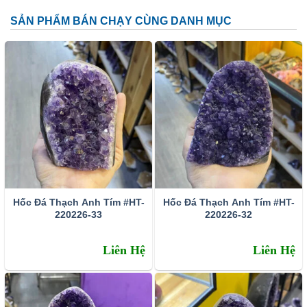
SẢN PHẨM BÁN CHẠY CÙNG DANH MỤC
Đặc tính:
Tên khoa học: đá thạch anh tím (amethyst)
Thành phần cấu tạo hoá học: SiO2.
Màu sắc: Tất cả các dạng của màu tím như trắng phớt
tím, tím ánh hồng đến tím đậm, tím violet, màu xanh biển
và xám.
Hốc Đá Thạch Anh Tím #HT-
Hốc Đá Thạch Anh Tím #HT-
Chỉ số chiết quang: 1.544 – 1.553
220226-33
220226-32
Tỷ trọng: 2.65 – 2.91
Liên Hệ
Liên Hệ
Độ bóng: Như thủy tinh
Độ trong suốt: Trong suốt