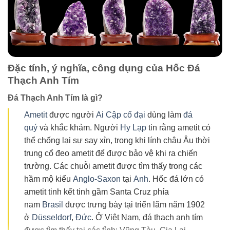
Đặc tính, ý nghĩa, công dụng của Hốc Đá
Thạch Anh Tím
Đá Thạch Anh Tím là gì?
Ametit
được người
Ai Cập cổ đại
dùng làm
đá
quý
và khắc khảm. Người
Hy Lạp
tin rằng ametit có
thể chống lại sự say xỉn, trong khi lính châu Âu thời
trung cổ đeo ametit để được bảo vệ khi ra chiến
trường. Các chuỗi ametit được tìm thấy trong các
hầm mộ kiểu
Anglo-Saxon
tại
Anh
. Hốc đá lớn có
ametit tinh kết tinh gầm Santa Cruz phía
nam
Brasil
được trưng bày tại triển lãm năm 1902
ở
Düsseldorf
,
Đức
. Ở Việt Nam, đá thạch anh tím