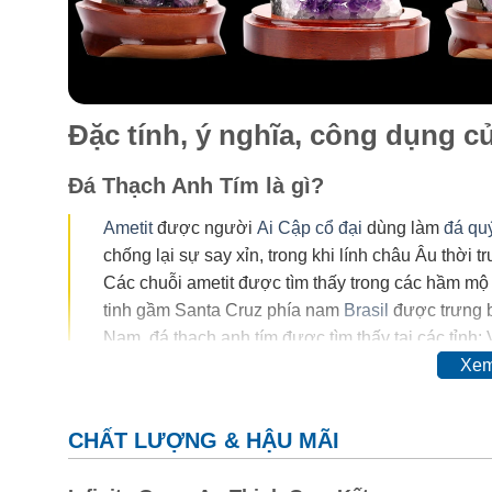
Đặc tính, ý nghĩa, công dụng 
Đá Thạch Anh Tím là gì?
Ametit
được người
Ai Cập cổ đại
dùng làm
đá qu
chống lại sự say xỉn, trong khi lính châu Âu thời 
Các chuỗi ametit được tìm thấy trong các hầm mộ
tinh gầm Santa Cruz phía nam
Brasil
được trưng b
Nam, đá thạch anh tím được tìm thấy tại các tỉnh:
Xem
Trong thế kỷ 20, màu của ametit được coi là do sự có
đổi hoàn toàn thậm chí mất màu khi nung. Vì vậy, ngườ
CHẤT LƯỢNG & HẬU MÃI
cơ.
Thyocyanat sắt III
được cho là có mặt trong ametit