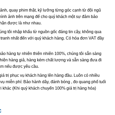
có lẫn tạp chất
sắt
III
. Các nghiên cứu sâu hơn cho thấy sự
 ảnh, quay phim thật, kỹ lưỡng từng góc cạnh từ đội ngũ
hình ảnh trên mạng để cho quý khách một sự đảm bảo
, và hầu hết
citrine
,
cairngorm
của ngành kim hoàn đá quý
nhận được là như nhau.
h anh ametit có xu hướng bị mất màu khi bị lộ ra mặt đất.
húng tôi nhập khẩu từ nguồn gốc đáng tin cậy, không qua
nh tranh nhất đến với quý khách hàng. Có hóa đơn VAT đầy
ác đặc điểm hóa học và vật lý đều rất giống với ametit tự
hi dùng những thử nghiệm đá quý học cao cấp tốn kém. Thử
ing” (một dạng của thạch anh sinh đôi, khi đó cấu trúc
o hàng tự nhiên thiên nhiên 100%, chúng tôi sẵn sàng
 thể duy nhất
được sử dụng để xác định ametit tổng hợp sẽ
t hiện hàng giả, hàng kém chất lượng và sẵn sàng đưa đi
thể tạo ra vật liệu tổng hợp này nhưng khó mà tạo ra được
Nam nếu được yêu cầu.
giá trị phục vụ khách hàng lên hàng đầu. Luôn có nhiều
 vụ miễn phí: Bảo hành dây, đánh bóng , đo quang phổ tuổi
i khác (Khi quý khách chuyển 100% giá trị hàng hóa)
C