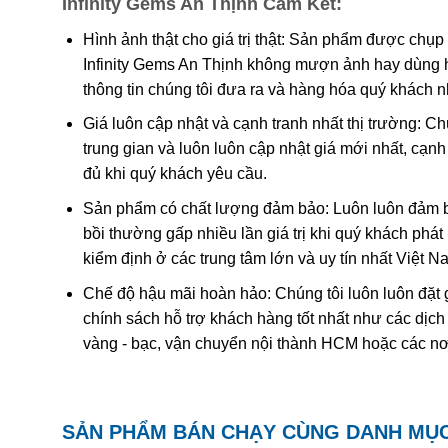
Infinity Gems An Thịnh Cam Kết:
Các công trình gần đây cho thấy màu của ametit là do 
tương tác phức tạp của
sắt
và
nhôm
sẽ tạo nên màu
.
Hình ảnh thật cho giá trị thật: Sản phẩm được chụp
Infinity Gems An Thịnh không mượn ảnh hay dùng 
Khi nung nóng ametit thường chuyển thành màu
vàng
thông tin chúng tôi đưa ra và hàng hóa quý khách 
được coi đơn giản chỉ là “ametit được gia nhiệt”. Thạc
Giá luôn cập nhật và cạnh tranh nhất thị trường: C
trung gian và luôn luôn cập nhật giá mới nhất, cạ
Ametit tổng hợp rất giống với ametit chất lượng cao. C
đủ khi quý khách yêu cầu.
nhiên nên rất khó phân biệt một cách chính xác trừ k
nghiệm dựa trên quy luật sinh đôi tên “Brazil law twinn
Sản phẩm có chất lượng đảm bảo: Luôn luôn đảm bả
thạch anh phải và trái được liên kết tạo thành một tinh
bồi thường gấp nhiều lần giá trị khi quý khách phá
dễ dàng hơn. Tuy nhiên về mặc lý thuyết, người ta có 
kiểm định ở các trung tâm lớn và uy tín nhất Việt 
với số lượng lớn để cung cấp cho thị trường.
Chế độ hậu mãi hoàn hảo: Chúng tôi luôn luôn đặt 
chính sách hỗ trợ khách hàng tốt nhất như các dịch
vàng - bạc, vận chuyển nội thành HCM hoặc các nơ
SẢN PHẨM BÁN CHẠY CÙNG DANH MỤ