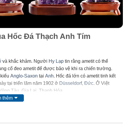
của Hốc Đá Thạch Anh Tím
ý
và khắc khảm. Người
Hy Lạp
tin rằng ametit có thể
trung cổ đeo ametit để được bảo vệ khi ra chiến trường.
 kiểu
Anglo-Saxon
tại
Anh
. Hốc đá lớn có ametit tinh kết
ày tại triển lãm năm 1902 ở
Düsseldorf
,
Đức
. Ở Việt
 Vũng Tàu, Gia Lai, Thanh Hóa.
 thêm
 mặt của
mangan
. Tuy nhiên, do màu của nó có thể bị thay
i ta nghĩ rằng nó có nguồn gốc từ các chất hữu
 và
lưu huỳnh
cũng được tìm thấy trong khoáng vật này.