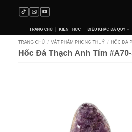
Skip
to
content
TRANG CHỦ
KIẾN THỨC
ĐIÊU KHẮC ĐÁ QUÝ
TRANG CHỦ
/
VẬT PHẨM PHONG THUỶ
/
HỐC ĐÁ 
Hốc Đá Thạch Anh Tím #A70-