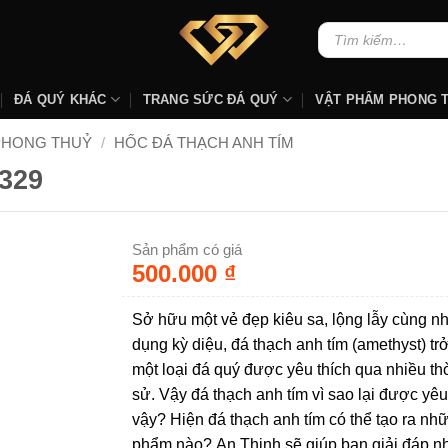
Tìm
kiếm:
ĐÁ QUÝ KHÁC
TRANG SỨC ĐÁ QUÝ
VẬT PHẨM PHONG 
PHONG THUỶ
/
HỐC ĐÁ THẠCH ANH TÍM
329
Sản phẩm có giá
500.000
₫
Sở hữu một vẻ đẹp kiêu sa, lộng lẫy cùng nh
dụng kỳ diệu, đá thạch anh tím (amethyst) tr
một loại đá quý được yêu thích qua nhiều thờ
sử. Vậy đá thạch anh tím vì sao lại được yêu
vậy? Hiện đá thạch anh tím có thể tạo ra nh
phẩm nào? An Thịnh sẽ giúp bạn giải đáp 