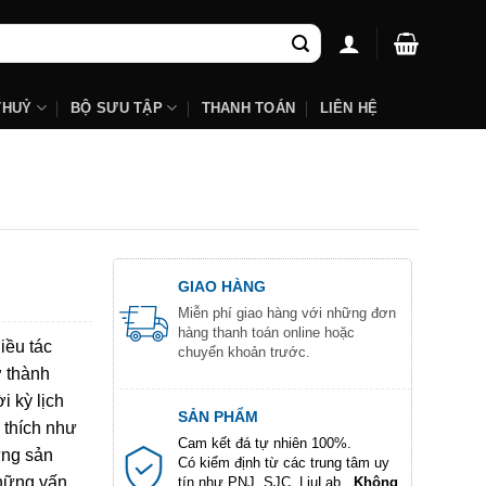
THUỶ
BỘ SƯU TẬP
THANH TOÁN
LIÊN HỆ
GIAO HÀNG
Miễn phí giao hàng với những đơn
hàng thanh toán online hoặc
iều tác
chuyển khoản trước.
ở thành
i kỳ lịch
SẢN PHẨM
 thích như
Cam kết đá tự nhiên 100%.
ững sản
Có kiểm định từ các trung tâm uy
những vấn
tín như PNJ, SJC, LiuLab...
Không