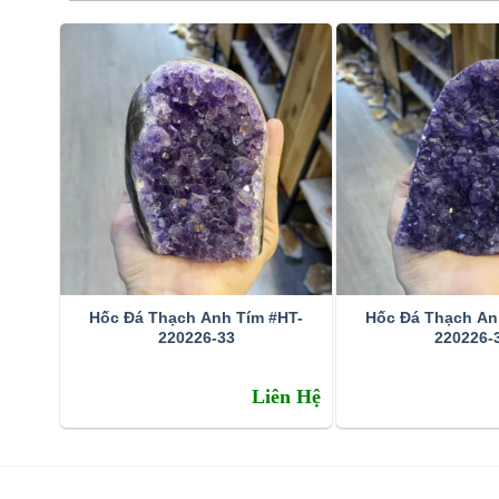
Hốc Đá Thạch Anh Tím #HT-
Hốc Đá Thạch An
220226-33
220226-
Đặc tính:
Liên Hệ
Tên khoa học: đá thạch anh tím (amethyst)
Thành phần cấu tạo hoá học: SiO2.