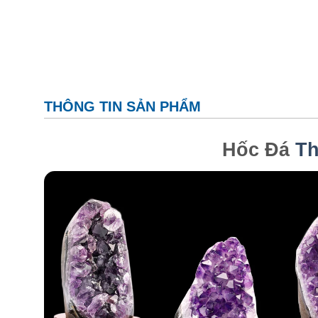
THÔNG TIN SẢN PHẨM
Hốc Đá
Th