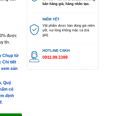
bán hàng giả, hàng nhân tạo.
NIÊM YẾT
Vật phẩm được bán đúng giá niêm
yết, vui lòng không mặc cả (trả
giá).
100% được
y tín.
HOTLINE CSKH
y Chụp từ
0911.99.3399
 Chi tiết
g xem sản
n, Quý
phẩm có
iểm định
đ.