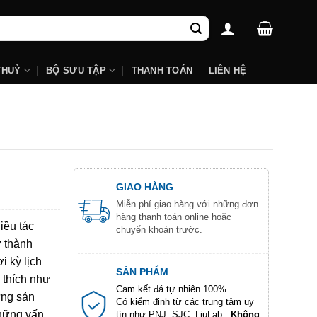
THUỶ
BỘ SƯU TẬP
THANH TOÁN
LIÊN HỆ
GIAO HÀNG
Miễn phí giao hàng với những đơn
hàng thanh toán online hoặc
iều tác
chuyển khoản trước.
ở thành
i kỳ lịch
SẢN PHẨM
 thích như
Cam kết đá tự nhiên 100%.
ững sản
Có kiểm định từ các trung tâm uy
những vấn
tín như PNJ, SJC, LiuLab...
Không