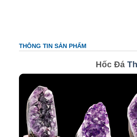
THÔNG TIN SẢN PHẨM
Hốc Đá
Th