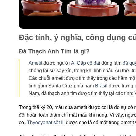
Đặc tính, ý nghĩa, công dụng 
Đá Thạch Anh Tím là gì?
Ametit
được người
Ai Cập cổ đại
dùng làm
đá qu
chống lại sự say xỉn, trong khi lính châu Âu thời 
Các chuỗi ametit được tìm thấy trong các hầm mộ
tinh gầm Santa Cruz phía nam
Brasil
được trưng b
Nam, đá thạch anh tím được tìm thấy tại các tỉnh:
Trong thế kỷ 20, màu của ametit được coi là do sự có
đổi hoàn toàn thậm chí mất màu khi nung. Vì vậy, ngườ
cơ.
Thyocyanat sắt III
được cho là có mặt trong ametit