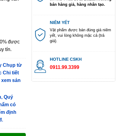
bán hàng giả, hàng nhân tạo.
NIÊM YẾT
Vật phẩm được bán đúng giá niêm
yết, vui lòng không mặc cả (trả
giá).
100% được
y tín.
HOTLINE CSKH
y Chụp từ
0911.99.3399
 Chi tiết
g xem sản
n, Quý
phẩm có
iểm định
đ.