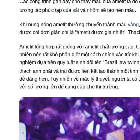
Các công trình gần đây cho thấy màu của ametit là do 
tương tác phức tạp của
sắt
và
nhôm
sẽ tạo nên màu
.
Khi nung nóng ametit thường chuyển thành màu
vàng
được coi đơn giản chỉ là “ametit được gia nhiệt”. Thạc
Ametit tổng hợp rất giống với ametit chất lượng cao. C
nhiên nên rất khó phân biệt một cách chính xác trừ k
nghiệm dựa trên quy luật sinh đôi tên “Brazil law twinn
thạch anh phải và trái được liên kết tạo thành một tinh
dễ dàng hơn. Tuy nhiên về mặc lý thuyết, người ta có 
với số lượng lớn để cung cấp cho thị trường.