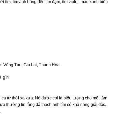
t tím, tím ánh hồng đến tím đậm, tím violet, màu xanh biển
nh: Vũng Tàu, Gia Lai, Thanh Hóa.
à gì?
i ca từ thời xa xưa. Nó được coi là biểu tượng cho một tâm
 xưa thường tin rằng đá thạch anh tím có khả năng giải độc,
.