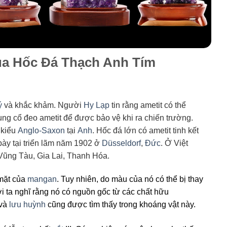
của Hốc Đá Thạch Anh Tím
ý
và khắc khảm. Người
Hy Lạp
tin rằng ametit có thể
trung cổ đeo ametit để được bảo vệ khi ra chiến trường.
 kiểu
Anglo-Saxon
tại
Anh
. Hốc đá lớn có ametit tinh kết
ày tại triển lãm năm 1902 ở
Düsseldorf
,
Đức
. Ở Việt
 Vũng Tàu, Gia Lai, Thanh Hóa.
 mặt của
mangan
. Tuy nhiên, do màu của nó có thể bị thay
i ta nghĩ rằng nó có nguồn gốc từ các chất hữu
 và
lưu huỳnh
cũng được tìm thấy trong khoáng vật này.