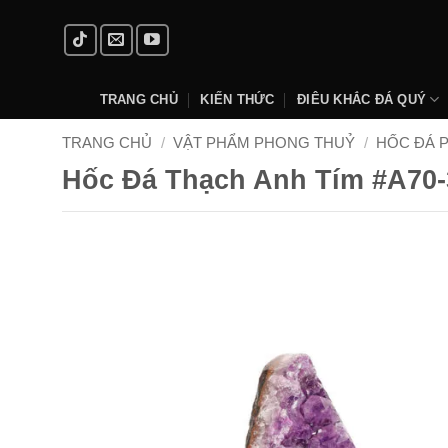
Skip
to
content
TRANG CHỦ
KIẾN THỨC
ĐIÊU KHẮC ĐÁ QUÝ
TRANG CHỦ
/
VẬT PHẨM PHONG THUỶ
/
HỐC ĐÁ 
Hốc Đá Thạch Anh Tím #A70-