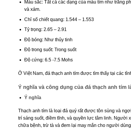
Màu sắc: Tất cả các dạng của màu tím như trắng phớ
và xám.
Chỉ số chiết quang: 1.544 – 1.553
Tỷ trọng: 2.65 – 2.91
Độ bóng: Như thủy tinh
Độ trong suốt: Trong suốt
Độ cứng: 6.5 -7.5 Mohs
Ở Việt Nam, đá thạch anh tím được tìm thấy tại các tỉ
Ý nghĩa và công dụng của đá thạch anh tím l
Ý nghĩa
Thạch anh tím là loại đá quý rất được tôn sùng và ngợ
trí sáng suốt, điềm tĩnh, và quyền lực tâm linh. Người
chữa bệnh, trừ tà và đem lại may mắn cho người dùng