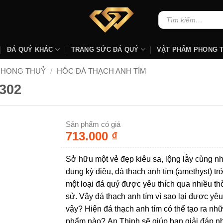
Tìm
kiếm:
ĐÁ QUÝ KHÁC
TRANG SỨC ĐÁ QUÝ
VẬT PHẨM PHONG 
PHONG THUỶ
/
HỐC ĐÁ THẠCH ANH TÍM
302
Sản phẩm có giá
713.000
₫
Sở hữu một vẻ đẹp kiêu sa, lộng lẫy cùng nh
dụng kỳ diệu, đá thạch anh tím (amethyst) tr
một loại đá quý được yêu thích qua nhiều thờ
sử. Vậy đá thạch anh tím vì sao lại được yêu
vậy? Hiện đá thạch anh tím có thể tạo ra nh
phẩm nào? An Thịnh sẽ giúp bạn giải đáp 