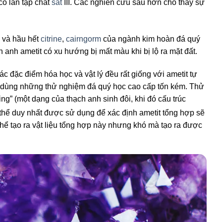
có lẫn tạp chất
sắt
III
. Các nghiên cứu sâu hơn cho thấy sự
, và hầu hết
citrine
,
cairngorm
của ngành kim hoàn đá quý
h anh ametit có xu hướng bị mất màu khi bị lộ ra mặt đất.
ác đặc điểm hóa học và vật lý đều rất giống với ametit tự
hi dùng những thử nghiệm đá quý học cao cấp tốn kém. Thử
ing” (một dạng của thạch anh sinh đôi, khi đó cấu trúc
 thể duy nhất
được sử dụng để xác định ametit tổng hợp sẽ
thể tạo ra vật liệu tổng hợp này nhưng khó mà tạo ra được