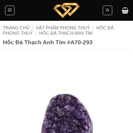
Skip
to
content
TRANG CHỦ
/
VẬT PHẨM PHONG THUỶ
/
HỐC ĐÁ
PHONG THUỶ
/
HỐC ĐÁ THẠCH ANH TÍM
Hốc Đá Thạch Anh Tím #A70-293