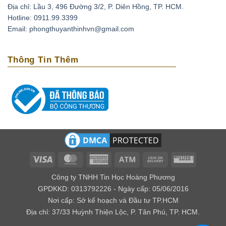
Địa chỉ: Lầu 3, 496 Đường 3/2, P. Diên Hồng, TP. HCM.
Thạch anh tím có thể xoa dịu những cơn đau đầu do
Hotline: 0911.99.3399
căng thẳng, stress bằng cách đặt chúng lên trán. Ngoài
Email: phongthuyanthinhvn@gmail.com
ra loại đá này còn có tác dụng phục hồi tuần hoàn máu,
tốt cho những người có bệnh cao huyết áp, tai biến
Thông Tin Thêm
mạch máu não.
Loại biến thể thạch anh với cái tên amethyst bắt nguồn
từ tiếng Hy lạp là amethytos, nó có nghĩa là không say.
Vì vậy người xưa thường dùng loại đá quý này để giải
độc rượu và các loại chất độc khác. Nếu bạn bỏ viên đá
này trong nguồn nước uống, điều kỳ diệu sẽ xảy ra đó
là chúng mang lại năng lượng tốt cho nguồn nước.
Về mặt tâm linh
Visa
MasterCard
American
Atm
Cash
Western
Express
On
Union
Theo kinh Vê Đa của Ấn Độ, người ta cho rằng thạch
Công ty TNHH Tin Học Hoàng Phương
Delivery
anh tím có khả năng giúp kiểm soát được cảm xúc, xoa
GPDKKD: 0313792226 - Ngày cấp: 05/06/2016
Nơi cấp: Sở kế hoạch và Đầu tư TP.HCM
dịu âu lo, làm cho con người có ý nghĩa tốt lành.
Địa chỉ: 37/33 Huỳnh Thiện Lộc, P. Tân Phú, TP. HCM.
Đối với các nhà trường sinh học thì lại cho rằng đây là