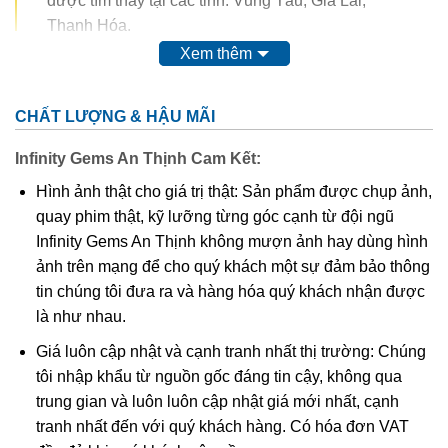
được tìm thấy tại các tỉnh: Vũng Tàu, Gia Lai,
Thanh Hóa.
Xem thêm
Trong thế kỷ 20, màu của ametit được coi là do sự có mặt
của
mangan
. Tuy nhiên, do màu của nó có thể bị thay đổi
CHẤT LƯỢNG & HẬU MÃI
hoàn toàn thậm chí mất màu khi nung. Vì vậy, người ta
nghĩ rằng nó có nguồn gốc từ các chất hữu cơ.
Thyocyanat
Infinity Gems An Thịnh Cam Kết:
sắt III
được cho là có mặt trong ametit và
lưu huỳnh
cũng
Hình ảnh thật cho giá trị thật: Sản phẩm được chụp ảnh,
được tìm thấy trong khoáng vật này.
quay phim thật, kỹ lưỡng từng góc cạnh từ đội ngũ
Infinity Gems An Thịnh không mượn ảnh hay dùng hình
Các công trình gần đây cho thấy màu của ametit là do có
ảnh trên mạng để cho quý khách một sự đảm bảo thông
lẫn tạp chất
sắt
III
. Các nghiên cứu sâu hơn cho thấy sự
tin chúng tôi đưa ra và hàng hóa quý khách nhận được
tương tác phức tạp của
sắt
và
nhôm
sẽ tạo nên màu
.
là như nhau.
Khi nung nóng ametit thường chuyển thành màu
vàng
, và
Giá luôn cập nhật và cạnh tranh nhất thị trường: Chúng
hầu hết
citrine
,
cairngorm
của ngành kim hoàn đá quý
tôi nhập khẩu từ nguồn gốc đáng tin cậy, không qua
được coi đơn giản chỉ là “ametit được gia nhiệt”. Thạch
trung gian và luôn luôn cập nhật giá mới nhất, cạnh
anh ametit có xu hướng bị mất màu khi bị lộ ra mặt đất.
tranh nhất đến với quý khách hàng. Có hóa đơn VAT