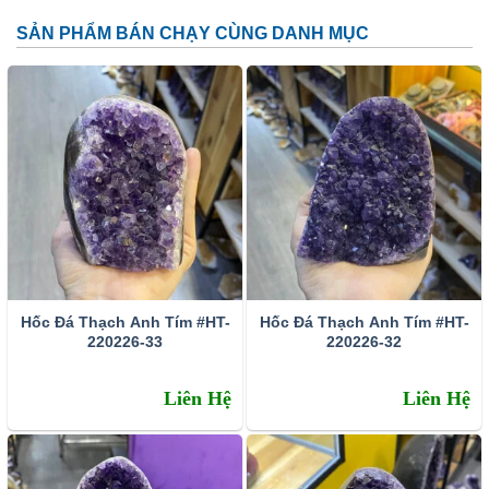
SẢN PHẨM BÁN CHẠY CÙNG DANH MỤC
Đặc tính:
Tên khoa học: đá thạch anh tím (amethyst)
Thành phần cấu tạo hoá học: SiO2.
Màu sắc: Tất cả các dạng của màu tím như trắng phớt
tím, tím ánh hồng đến tím đậm, tím violet, màu xanh biển
và xám.
Hốc Đá Thạch Anh Tím #HT-
Hốc Đá Thạch Anh Tím #HT-
Chỉ số chiết quang: 1.544 – 1.553
220226-33
220226-32
Tỷ trọng: 2.65 – 2.91
Liên Hệ
Liên Hệ
Độ bóng: Như thủy tinh
Độ trong suốt: Trong suốt