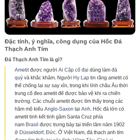
Đặc tính, ý nghĩa, công dụng của Hốc Đá
Thạch Anh Tím
Đá Thạch Anh Tím là gì?
Ametit
được người
Ai Cập cổ đại
dùng làm
đá
quý
và khắc khảm. Người
Hy Lạp
tin rằng ametit có
thể chống lại sự say xỉn, trong khi lính châu Âu thời
trung cổ đeo ametit để được bảo vệ khi ra chiến
trường. Các chuỗi ametit được tìm thấy trong các
hầm mộ kiểu
Anglo-Saxon
tại
Anh
. Hốc đá lớn có
ametit tinh kết tinh gầm Santa Cruz phía
nam
Brasil
được trưng bày tại triển lãm năm 1902
ở
Düsseldorf
,
Đức
. Ở Việt Nam, đá thạch anh tím