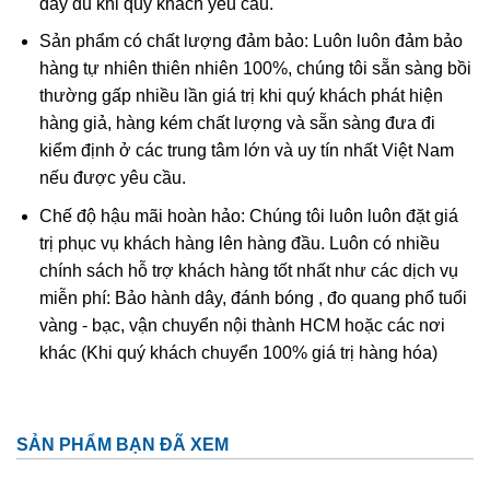
đầy đủ khi quý khách yêu cầu.
Ametit tổng hợp rất giống với ametit chất lượng cao. Các
Sản phẩm có chất lượng đảm bảo: Luôn luôn đảm bảo
đặc điểm hóa học và vật lý đều rất giống với ametit tự
hàng tự nhiên thiên nhiên 100%, chúng tôi sẵn sàng bồi
nhiên nên rất khó phân biệt một cách chính xác trừ khi
thường gấp nhiều lần giá trị khi quý khách phát hiện
dùng những thử nghiệm đá quý học cao cấp tốn kém. Thử
hàng giả, hàng kém chất lượng và sẵn sàng đưa đi
nghiệm dựa trên quy luật sinh đôi tên “Brazil law twinning”
kiểm định ở các trung tâm lớn và uy tín nhất Việt Nam
(một dạng của thạch anh sinh đôi, khi đó cấu trúc thạch
nếu được yêu cầu.
anh phải và trái được liên kết tạo thành một tinh thể duy
nhất
được sử dụng để xác định ametit tổng hợp sẽ dễ
Chế độ hậu mãi hoàn hảo: Chúng tôi luôn luôn đặt giá
dàng hơn. Tuy nhiên về mặc lý thuyết, người ta có thể tạo
trị phục vụ khách hàng lên hàng đầu. Luôn có nhiều
ra vật liệu tổng hợp này nhưng khó mà tạo ra được với số
chính sách hỗ trợ khách hàng tốt nhất như các dịch vụ
lượng lớn để cung cấp cho thị trường.
miễn phí: Bảo hành dây, đánh bóng , đo quang phổ tuổi
vàng - bạc, vận chuyển nội thành HCM hoặc các nơi
khác (Khi quý khách chuyển 100% giá trị hàng hóa)
SẢN PHẨM BẠN ĐÃ XEM