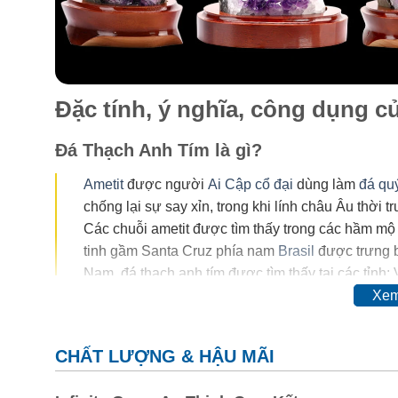
Đặc tính, ý nghĩa, công dụng 
Đá Thạch Anh Tím là gì?
Ametit
được người
Ai Cập cổ đại
dùng làm
đá qu
chống lại sự say xỉn, trong khi lính châu Âu thời 
Các chuỗi ametit được tìm thấy trong các hầm mộ
tinh gầm Santa Cruz phía nam
Brasil
được trưng b
Nam, đá thạch anh tím được tìm thấy tại các tỉnh:
Xem
Trong thế kỷ 20, màu của ametit được coi là do sự có
đổi hoàn toàn thậm chí mất màu khi nung. Vì vậy, ngườ
CHẤT LƯỢNG & HẬU MÃI
cơ.
Thyocyanat sắt III
được cho là có mặt trong ametit