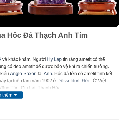
của Hốc Đá Thạch Anh Tím
ý
và khắc khảm. Người
Hy Lạp
tin rằng ametit có thể
trung cổ đeo ametit để được bảo vệ khi ra chiến trường.
 kiểu
Anglo-Saxon
tại
Anh
. Hốc đá lớn có ametit tinh kết
ày tại triển lãm năm 1902 ở
Düsseldorf
,
Đức
. Ở Việt
 Vũng Tàu, Gia Lai, Thanh Hóa.
 thêm
 mặt của
mangan
. Tuy nhiên, do màu của nó có thể bị thay
i ta nghĩ rằng nó có nguồn gốc từ các chất hữu
 và
lưu huỳnh
cũng được tìm thấy trong khoáng vật này.