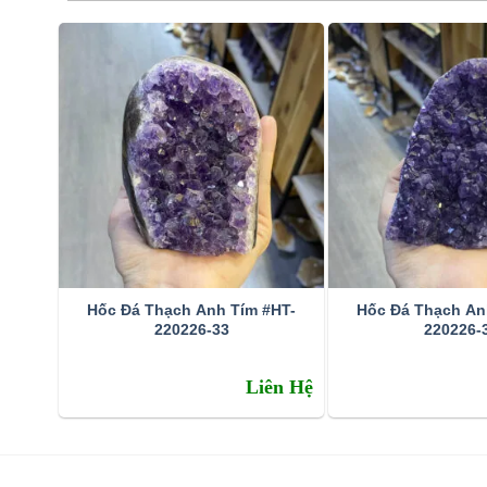
Hốc Đá Thạch Anh Tím #HT-
Hốc Đá Thạch An
220226-33
220226-
Đặc tính:
Liên Hệ
Tên khoa học: đá thạch anh tím (amethyst)
Thành phần cấu tạo hoá học: SiO2.