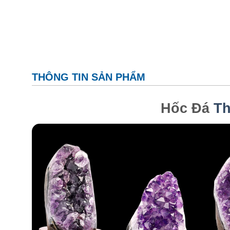
THÔNG TIN SẢN PHẨM
Hốc Đá
Th