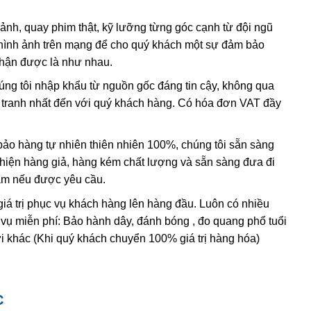
có lẫn tạp chất
sắt
III
. Các nghiên cứu sâu hơn cho thấy sự
 ảnh, quay phim thật, kỹ lưỡng từng góc cạnh từ đội ngũ
hình ảnh trên mạng để cho quý khách một sự đảm bảo
, và hầu hết
citrine
,
cairngorm
của ngành kim hoàn đá quý
nhận được là như nhau.
h anh ametit có xu hướng bị mất màu khi bị lộ ra mặt đất.
húng tôi nhập khẩu từ nguồn gốc đáng tin cậy, không qua
nh tranh nhất đến với quý khách hàng. Có hóa đơn VAT đầy
ác đặc điểm hóa học và vật lý đều rất giống với ametit tự
hi dùng những thử nghiệm đá quý học cao cấp tốn kém. Thử
ing” (một dạng của thạch anh sinh đôi, khi đó cấu trúc
o hàng tự nhiên thiên nhiên 100%, chúng tôi sẵn sàng
 thể duy nhất
được sử dụng để xác định ametit tổng hợp sẽ
t hiện hàng giả, hàng kém chất lượng và sẵn sàng đưa đi
thể tạo ra vật liệu tổng hợp này nhưng khó mà tạo ra được
Nam nếu được yêu cầu.
giá trị phục vụ khách hàng lên hàng đầu. Luôn có nhiều
 vụ miễn phí: Bảo hành dây, đánh bóng , đo quang phổ tuổi
i khác (Khi quý khách chuyển 100% giá trị hàng hóa)
C