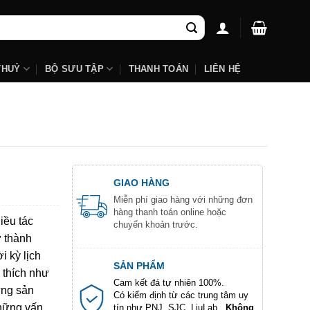
THUỶ
BỘ SƯU TẬP
THANH TOÁN
LIÊN HỆ
GIAO HÀNG
Miễn phí giao hàng với những đơn
hàng thanh toán online hoặc
iều tác
chuyển khoản trước.
ở thành
i kỳ lịch
SẢN PHẨM
 thích như
Cam kết đá tự nhiên 100%.
ững sản
Có kiểm định từ các trung tâm uy
những vấn
tín như PNJ, SJC, LiuLab...
Không