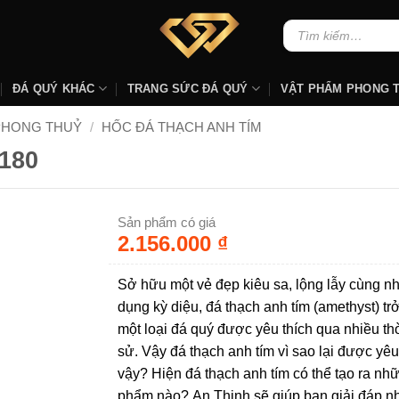
Tìm
kiếm:
ĐÁ QUÝ KHÁC
TRANG SỨC ĐÁ QUÝ
VẬT PHẨM PHONG 
PHONG THUỶ
/
HỐC ĐÁ THẠCH ANH TÍM
180
Sản phẩm có giá
2.156.000
₫
Sở hữu một vẻ đẹp kiêu sa, lộng lẫy cùng nh
dụng kỳ diệu, đá thạch anh tím (amethyst) tr
một loại đá quý được yêu thích qua nhiều thờ
sử. Vậy đá thạch anh tím vì sao lại được yêu
vậy? Hiện đá thạch anh tím có thể tạo ra nh
phẩm nào? An Thịnh sẽ giúp bạn giải đáp 