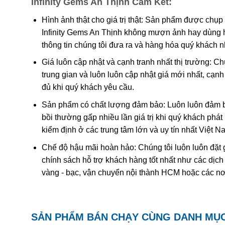
Infinity Gems An Thịnh Cam Kết:
Các công trình gần đây cho thấy màu của ametit là do 
tương tác phức tạp của
sắt
và
nhôm
sẽ tạo nên màu
.
Hình ảnh thật cho giá trị thật: Sản phẩm được chụp
Infinity Gems An Thịnh không mượn ảnh hay dùng 
Khi nung nóng ametit thường chuyển thành màu
vàng
thông tin chúng tôi đưa ra và hàng hóa quý khách 
được coi đơn giản chỉ là “ametit được gia nhiệt”. Thạc
Giá luôn cập nhật và cạnh tranh nhất thị trường: C
trung gian và luôn luôn cập nhật giá mới nhất, cạ
Ametit tổng hợp rất giống với ametit chất lượng cao. C
đủ khi quý khách yêu cầu.
nhiên nên rất khó phân biệt một cách chính xác trừ k
nghiệm dựa trên quy luật sinh đôi tên “Brazil law twinn
Sản phẩm có chất lượng đảm bảo: Luôn luôn đảm bả
thạch anh phải và trái được liên kết tạo thành một tinh
bồi thường gấp nhiều lần giá trị khi quý khách phá
dễ dàng hơn. Tuy nhiên về mặc lý thuyết, người ta có 
kiểm định ở các trung tâm lớn và uy tín nhất Việt 
với số lượng lớn để cung cấp cho thị trường.
Chế độ hậu mãi hoàn hảo: Chúng tôi luôn luôn đặt 
chính sách hỗ trợ khách hàng tốt nhất như các dịch
vàng - bạc, vận chuyển nội thành HCM hoặc các nơ
SẢN PHẨM BÁN CHẠY CÙNG DANH MỤ