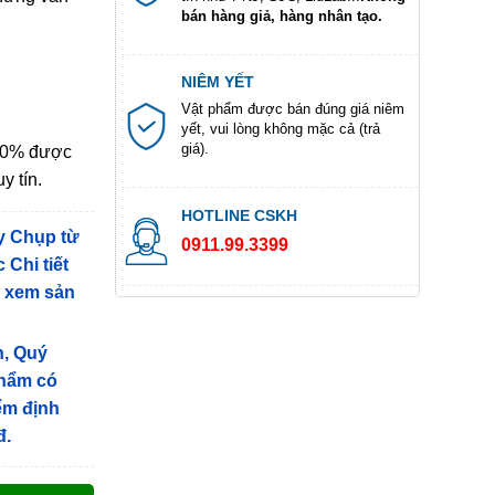
bán hàng giả, hàng nhân tạo.
NIÊM YẾT
Vật phẩm được bán đúng giá niêm
yết, vui lòng không mặc cả (trả
giá).
100% được
y tín.
HOTLINE CSKH
y Chụp từ
0911.99.3399
 Chi tiết
g xem sản
n, Quý
phẩm có
iểm định
đ.