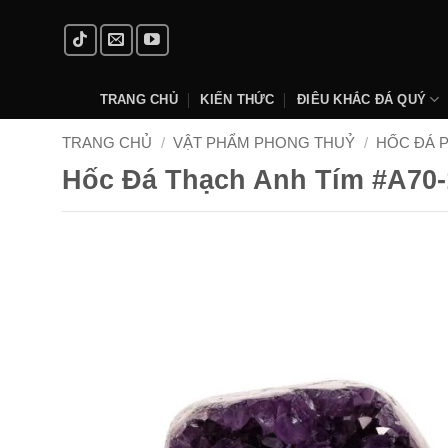
Skip
to
content
TRANG CHỦ
KIẾN THỨC
ĐIÊU KHẮC ĐÁ QUÝ
TRANG CHỦ
/
VẬT PHẨM PHONG THUỶ
/
HỐC ĐÁ 
Hốc Đá Thạch Anh Tím #A70-