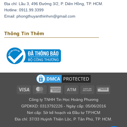
Địa chỉ: Lầu 3, 496 Đường 3/2, P. Diên Hồng, TP. HCM.
Thạch anh tím có thể xoa dịu những cơn đau đầu do
Hotline: 0911.99.3399
căng thẳng, stress bằng cách đặt chúng lên trán. Ngoài
Email: phongthuyanthinhvn@gmail.com
ra loại đá này còn có tác dụng phục hồi tuần hoàn máu,
tốt cho những người có bệnh cao huyết áp, tai biến
Thông Tin Thêm
mạch máu não.
Loại biến thể thạch anh với cái tên amethyst bắt nguồn
từ tiếng Hy lạp là amethytos, nó có nghĩa là không say.
Vì vậy người xưa thường dùng loại đá quý này để giải
độc rượu và các loại chất độc khác. Nếu bạn bỏ viên đá
này trong nguồn nước uống, điều kỳ diệu sẽ xảy ra đó
là chúng mang lại năng lượng tốt cho nguồn nước.
Về mặt tâm linh
Visa
MasterCard
American
Atm
Cash
Western
Express
On
Union
Theo kinh Vê Đa của Ấn Độ, người ta cho rằng thạch
Công ty TNHH Tin Học Hoàng Phương
Delivery
anh tím có khả năng giúp kiểm soát được cảm xúc, xoa
GPDKKD: 0313792226 - Ngày cấp: 05/06/2016
Nơi cấp: Sở kế hoạch và Đầu tư TP.HCM
dịu âu lo, làm cho con người có ý nghĩa tốt lành.
Địa chỉ: 37/33 Huỳnh Thiện Lộc, P. Tân Phú, TP. HCM.
Đối với các nhà trường sinh học thì lại cho rằng đây là