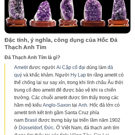
Đặc tính, ý nghĩa, công dụng của Hốc Đá
Thạch Anh Tím
Đá Thạch Anh Tím là gì?
Ametit
được người
Ai Cập cổ đại
dùng làm
đá
quý
và khắc khảm. Người
Hy Lạp
tin rằng ametit có
thể chống lại sự say xỉn, trong khi lính châu Âu thời
trung cổ đeo ametit để được bảo vệ khi ra chiến
trường. Các chuỗi ametit được tìm thấy trong các
hầm mộ kiểu
Anglo-Saxon
tại
Anh
. Hốc đá lớn có
ametit tinh kết tinh gầm Santa Cruz phía
nam
Brasil
được trưng bày tại triển lãm năm 1902
ở
Düsseldorf
,
Đức
. Ở Việt Nam, đá thạch anh tím