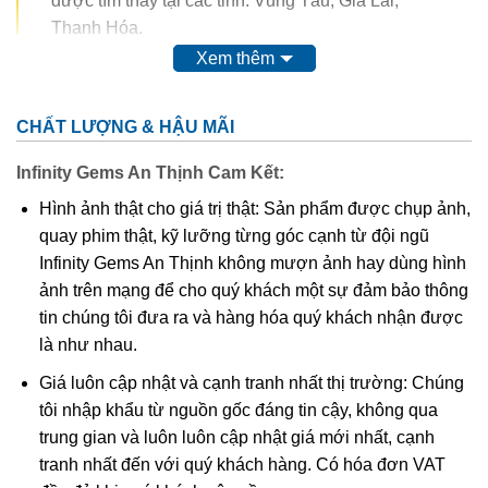
được tìm thấy tại các tỉnh: Vũng Tàu, Gia Lai,
Thanh Hóa.
Xem thêm
Trong thế kỷ 20, màu của ametit được coi là do sự có mặt
của
mangan
. Tuy nhiên, do màu của nó có thể bị thay đổi
CHẤT LƯỢNG & HẬU MÃI
hoàn toàn thậm chí mất màu khi nung. Vì vậy, người ta
nghĩ rằng nó có nguồn gốc từ các chất hữu cơ.
Thyocyanat
Infinity Gems An Thịnh Cam Kết:
sắt III
được cho là có mặt trong ametit và
lưu huỳnh
cũng
Hình ảnh thật cho giá trị thật: Sản phẩm được chụp ảnh,
được tìm thấy trong khoáng vật này.
quay phim thật, kỹ lưỡng từng góc cạnh từ đội ngũ
Infinity Gems An Thịnh không mượn ảnh hay dùng hình
Các công trình gần đây cho thấy màu của ametit là do có
ảnh trên mạng để cho quý khách một sự đảm bảo thông
lẫn tạp chất
sắt
III
. Các nghiên cứu sâu hơn cho thấy sự
tin chúng tôi đưa ra và hàng hóa quý khách nhận được
tương tác phức tạp của
sắt
và
nhôm
sẽ tạo nên màu
.
là như nhau.
Khi nung nóng ametit thường chuyển thành màu
vàng
, và
Giá luôn cập nhật và cạnh tranh nhất thị trường: Chúng
hầu hết
citrine
,
cairngorm
của ngành kim hoàn đá quý
tôi nhập khẩu từ nguồn gốc đáng tin cậy, không qua
được coi đơn giản chỉ là “ametit được gia nhiệt”. Thạch
trung gian và luôn luôn cập nhật giá mới nhất, cạnh
anh ametit có xu hướng bị mất màu khi bị lộ ra mặt đất.
tranh nhất đến với quý khách hàng. Có hóa đơn VAT