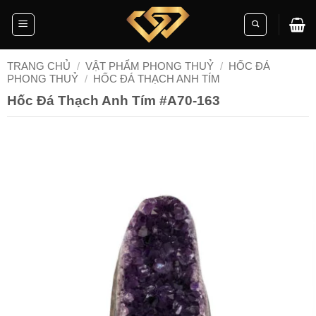
Skip
to
content
TRANG CHỦ
/
VẬT PHẨM PHONG THUỶ
/
HỐC ĐÁ
PHONG THUỶ
/
HỐC ĐÁ THẠCH ANH TÍM
Hốc Đá Thạch Anh Tím #A70-163