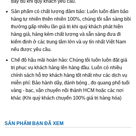
đầy đủ khi quý khách yêu cầu.
Ametit tổng hợp rất giống với ametit chất lượng cao. Các
Sản phẩm có chất lượng đảm bảo: Luôn luôn đảm bảo
đặc điểm hóa học và vật lý đều rất giống với ametit tự
hàng tự nhiên thiên nhiên 100%, chúng tôi sẵn sàng bồi
nhiên nên rất khó phân biệt một cách chính xác trừ khi
thường gấp nhiều lần giá trị khi quý khách phát hiện
dùng những thử nghiệm đá quý học cao cấp tốn kém. Thử
hàng giả, hàng kém chất lượng và sẵn sàng đưa đi
nghiệm dựa trên quy luật sinh đôi tên “Brazil law twinning”
kiểm định ở các trung tâm lớn và uy tín nhất Việt Nam
(một dạng của thạch anh sinh đôi, khi đó cấu trúc thạch
nếu được yêu cầu.
anh phải và trái được liên kết tạo thành một tinh thể duy
nhất
được sử dụng để xác định ametit tổng hợp sẽ dễ
Chế độ hậu mãi hoàn hảo: Chúng tôi luôn luôn đặt giá
dàng hơn. Tuy nhiên về mặc lý thuyết, người ta có thể tạo
trị phục vụ khách hàng lên hàng đầu. Luôn có nhiều
ra vật liệu tổng hợp này nhưng khó mà tạo ra được với số
chính sách hỗ trợ khách hàng tốt nhất như các dịch vụ
lượng lớn để cung cấp cho thị trường.
miễn phí: Bảo hành dây, đánh bóng , đo quang phổ tuổi
vàng - bạc, vận chuyển nội thành HCM hoặc các nơi
khác (Khi quý khách chuyển 100% giá trị hàng hóa)
SẢN PHẨM BẠN ĐÃ XEM