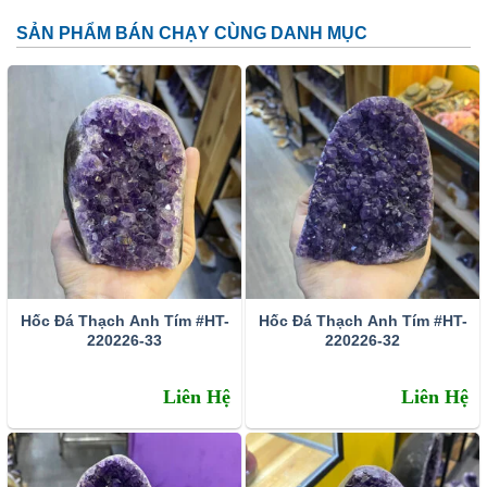
SẢN PHẨM BÁN CHẠY CÙNG DANH MỤC
Đặc tính:
Tên khoa học: đá thạch anh tím (amethyst)
Thành phần cấu tạo hoá học: SiO2.
Màu sắc: Tất cả các dạng của màu tím như trắng phớt
tím, tím ánh hồng đến tím đậm, tím violet, màu xanh biển
và xám.
Hốc Đá Thạch Anh Tím #HT-
Hốc Đá Thạch Anh Tím #HT-
Chỉ số chiết quang: 1.544 – 1.553
220226-33
220226-32
Tỷ trọng: 2.65 – 2.91
Liên Hệ
Liên Hệ
Độ bóng: Như thủy tinh
Độ trong suốt: Trong suốt