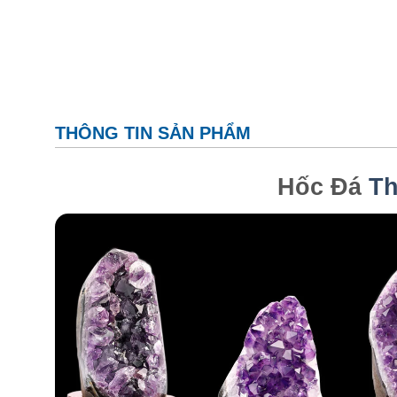
THÔNG TIN SẢN PHẨM
Hốc Đá
Th