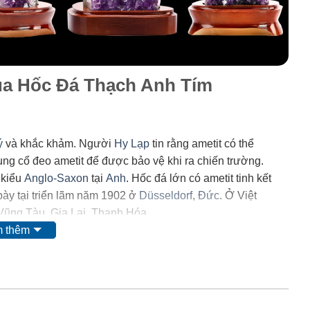
của Hốc Đá Thạch Anh Tím
ý
và khắc khảm. Người
Hy Lạp
tin rằng ametit có thể
trung cổ đeo ametit để được bảo vệ khi ra chiến trường.
 kiểu
Anglo-Saxon
tại
Anh
. Hốc đá lớn có ametit tinh kết
ày tại triển lãm năm 1902 ở
Düsseldorf
,
Đức
. Ở Việt
 Vũng Tàu, Gia Lai, Thanh Hóa.
 thêm
 mặt của
mangan
. Tuy nhiên, do màu của nó có thể bị thay
i ta nghĩ rằng nó có nguồn gốc từ các chất hữu
 và
lưu huỳnh
cũng được tìm thấy trong khoáng vật này.