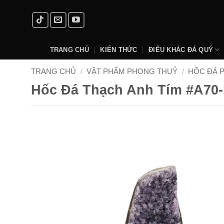
Skip
to
content
TRANG CHỦ
KIẾN THỨC
ĐIÊU KHẮC ĐÁ QUÝ
TRANG CHỦ
/
VẬT PHẨM PHONG THUỶ
/
HỐC ĐÁ 
Hốc Đá Thạch Anh Tím #A70-