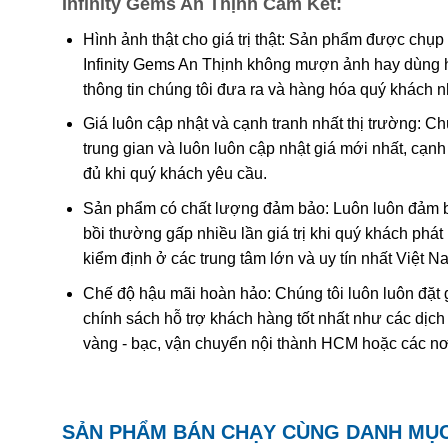
Infinity Gems An Thịnh Cam Kết:
Các công trình gần đây cho thấy màu của ametit là do 
tương tác phức tạp của
sắt
và
nhôm
sẽ tạo nên màu
.
Hình ảnh thật cho giá trị thật: Sản phẩm được chụp
Infinity Gems An Thịnh không mượn ảnh hay dùng 
Khi nung nóng ametit thường chuyển thành màu
vàng
thông tin chúng tôi đưa ra và hàng hóa quý khách 
được coi đơn giản chỉ là “ametit được gia nhiệt”. Thạc
Giá luôn cập nhật và cạnh tranh nhất thị trường: C
trung gian và luôn luôn cập nhật giá mới nhất, cạ
Ametit tổng hợp rất giống với ametit chất lượng cao. C
đủ khi quý khách yêu cầu.
nhiên nên rất khó phân biệt một cách chính xác trừ k
nghiệm dựa trên quy luật sinh đôi tên “Brazil law twinn
Sản phẩm có chất lượng đảm bảo: Luôn luôn đảm bả
thạch anh phải và trái được liên kết tạo thành một tinh
bồi thường gấp nhiều lần giá trị khi quý khách phá
dễ dàng hơn. Tuy nhiên về mặc lý thuyết, người ta có 
kiểm định ở các trung tâm lớn và uy tín nhất Việt 
với số lượng lớn để cung cấp cho thị trường.
Chế độ hậu mãi hoàn hảo: Chúng tôi luôn luôn đặt 
chính sách hỗ trợ khách hàng tốt nhất như các dịch
vàng - bạc, vận chuyển nội thành HCM hoặc các nơ
SẢN PHẨM BÁN CHẠY CÙNG DANH MỤ