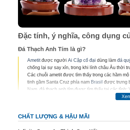
Đặc tính, ý nghĩa, công dụng 
Đá Thạch Anh Tím là gì?
Ametit
được người
Ai Cập cổ đại
dùng làm
đá qu
chống lại sự say xỉn, trong khi lính châu Âu thời 
Các chuỗi ametit được tìm thấy trong các hầm mộ
tinh gầm Santa Cruz phía nam
Brasil
được trưng b
Nam, đá thạch anh tím được tìm thấy tại các tỉnh:
Xem
Trong thế kỷ 20, màu của ametit được coi là do sự có
đổi hoàn toàn thậm chí mất màu khi nung. Vì vậy, ngườ
CHẤT LƯỢNG & HẬU MÃI
cơ.
Thyocyanat sắt III
được cho là có mặt trong ametit