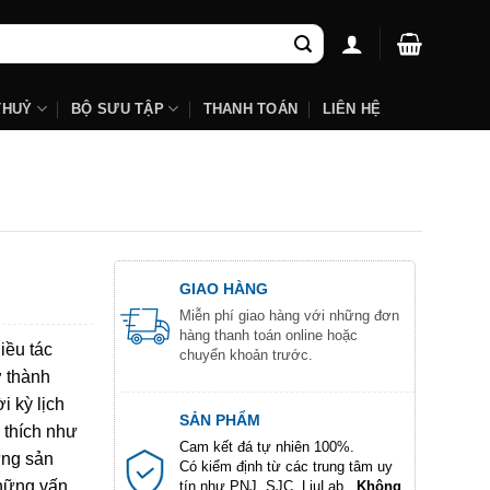
THUỶ
BỘ SƯU TẬP
THANH TOÁN
LIÊN HỆ
GIAO HÀNG
Miễn phí giao hàng với những đơn
hàng thanh toán online hoặc
iều tác
chuyển khoản trước.
ở thành
i kỳ lịch
SẢN PHẨM
 thích như
Cam kết đá tự nhiên 100%.
ững sản
Có kiểm định từ các trung tâm uy
những vấn
tín như PNJ, SJC, LiuLab...
Không