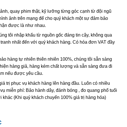
có lẫn tạp chất
sắt
III
. Các nghiên cứu sâu hơn cho thấy sự
 ảnh, quay phim thật, kỹ lưỡng từng góc cạnh từ đội ngũ
hình ảnh trên mạng để cho quý khách một sự đảm bảo
, và hầu hết
citrine
,
cairngorm
của ngành kim hoàn đá quý
nhận được là như nhau.
h anh ametit có xu hướng bị mất màu khi bị lộ ra mặt đất.
húng tôi nhập khẩu từ nguồn gốc đáng tin cậy, không qua
nh tranh nhất đến với quý khách hàng. Có hóa đơn VAT đầy
ác đặc điểm hóa học và vật lý đều rất giống với ametit tự
hi dùng những thử nghiệm đá quý học cao cấp tốn kém. Thử
ing” (một dạng của thạch anh sinh đôi, khi đó cấu trúc
o hàng tự nhiên thiên nhiên 100%, chúng tôi sẵn sàng
 thể duy nhất
được sử dụng để xác định ametit tổng hợp sẽ
t hiện hàng giả, hàng kém chất lượng và sẵn sàng đưa đi
thể tạo ra vật liệu tổng hợp này nhưng khó mà tạo ra được
Nam nếu được yêu cầu.
giá trị phục vụ khách hàng lên hàng đầu. Luôn có nhiều
 vụ miễn phí: Bảo hành dây, đánh bóng , đo quang phổ tuổi
i khác (Khi quý khách chuyển 100% giá trị hàng hóa)
C