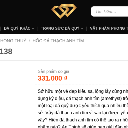
Tìm
kiếm:
ĐÁ QUÝ KHÁC
TRANG SỨC ĐÁ QUÝ
VẬT PHẨM PHONG 
PHONG THUỶ
/
HỐC ĐÁ THẠCH ANH TÍM
138
Sản phẩm có giá
331.000
₫
Sở hữu một vẻ đẹp kiêu sa, lộng lẫy cùng nh
dụng kỳ diệu, đá thạch anh tím (amethyst) tr
một loại đá quý được yêu thích qua nhiều thờ
sử. Vậy đá thạch anh tím vì sao lại được yêu
vậy? Hiện đá thạch anh tím có thể tạo ra nh
phẩm nào? An Thịnh sẽ giúp bạn giải đáp 