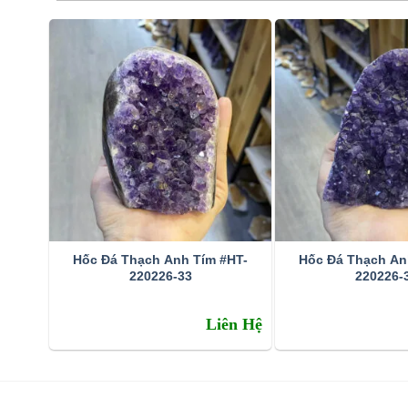
Hốc Đá Thạch Anh Tím #HT-
Hốc Đá Thạch An
220226-33
220226-
Đặc tính:
Liên Hệ
Tên khoa học: đá thạch anh tím (amethyst)
Thành phần cấu tạo hoá học: SiO2.