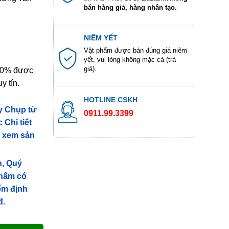
bán hàng giả, hàng nhân tạo.
NIÊM YẾT
Vật phẩm được bán đúng giá niêm
yết, vui lòng không mặc cả (trả
giá).
100% được
y tín.
HOTLINE CSKH
y Chụp từ
0911.99.3399
 Chi tiết
g xem sản
n, Quý
phẩm có
iểm định
đ.