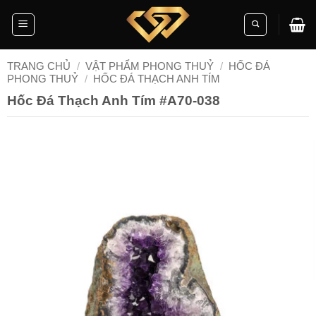
Skip
to
content
TRANG CHỦ
/
VẬT PHẨM PHONG THUỶ
/
HỐC ĐÁ
PHONG THUỶ
/
HỐC ĐÁ THẠCH ANH TÍM
Hốc Đá Thạch Anh Tím #A70-038