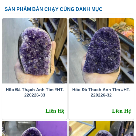
SẢN PHẨM BÁN CHẠY CÙNG DANH MỤC
Đặc tính:
Tên khoa học: đá thạch anh tím (amethyst)
Thành phần cấu tạo hoá học: SiO2.
Màu sắc: Tất cả các dạng của màu tím như trắng phớt
tím, tím ánh hồng đến tím đậm, tím violet, màu xanh biển
và xám.
Hốc Đá Thạch Anh Tím #HT-
Hốc Đá Thạch Anh Tím #HT-
Chỉ số chiết quang: 1.544 – 1.553
220226-33
220226-32
Tỷ trọng: 2.65 – 2.91
Liên Hệ
Liên Hệ
Độ bóng: Như thủy tinh
Độ trong suốt: Trong suốt