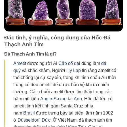
Đặc tính, ý nghĩa, công dụng của Hốc Đá
Thạch Anh Tím
Đá Thạch Anh Tím là gì?
Ametit
được người
Ai Cập cổ đại
dùng làm
đá
quý
và khắc khảm. Người
Hy Lạp
tin rằng ametit có
thể chống lại sự say xỉn, trong khi lính châu Âu thời
trung cổ đeo ametit để được bảo vệ khi ra chiến
trường. Các chuỗi ametit được tìm thấy trong các
hầm mộ kiểu
Anglo-Saxon
tại
Anh
. Hốc đá lớn có
ametit tinh kết tinh gầm Santa Cruz phía
nam
Brasil
được trưng bày tại triển lãm năm 1902
ở
Düsseldorf
,
Đức
. Ở Việt Nam, đá thạch anh tím