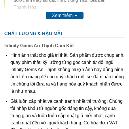
được tìm thấy tại các tỉnh: Vũng Tàu, Gia Lai,
Thanh Hóa.
Xem thêm
Trong thế kỷ 20, màu của ametit được coi là do sự có mặt
của
mangan
. Tuy nhiên, do màu của nó có thể bị thay đổi
CHẤT LƯỢNG & HẬU MÃI
hoàn toàn thậm chí mất màu khi nung. Vì vậy, người ta
nghĩ rằng nó có nguồn gốc từ các chất hữu cơ.
Thyocyanat
Infinity Gems An Thịnh Cam Kết:
sắt III
được cho là có mặt trong ametit và
lưu huỳnh
cũng
Hình ảnh thật cho giá trị thật: Sản phẩm được chụp ảnh,
được tìm thấy trong khoáng vật này.
quay phim thật, kỹ lưỡng từng góc cạnh từ đội ngũ
Infinity Gems An Thịnh không mượn ảnh hay dùng hình
Các công trình gần đây cho thấy màu của ametit là do có
ảnh trên mạng để cho quý khách một sự đảm bảo thông
lẫn tạp chất
sắt
III
. Các nghiên cứu sâu hơn cho thấy sự
tin chúng tôi đưa ra và hàng hóa quý khách nhận được
tương tác phức tạp của
sắt
và
nhôm
sẽ tạo nên màu
.
là như nhau.
Khi nung nóng ametit thường chuyển thành màu
vàng
, và
Giá luôn cập nhật và cạnh tranh nhất thị trường: Chúng
hầu hết
citrine
,
cairngorm
của ngành kim hoàn đá quý
tôi nhập khẩu từ nguồn gốc đáng tin cậy, không qua
được coi đơn giản chỉ là “ametit được gia nhiệt”. Thạch
trung gian và luôn luôn cập nhật giá mới nhất, cạnh
anh ametit có xu hướng bị mất màu khi bị lộ ra mặt đất.
tranh nhất đến với quý khách hàng. Có hóa đơn VAT