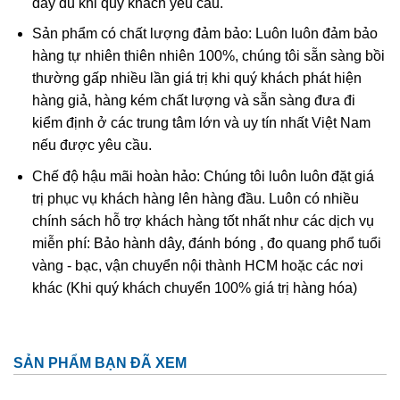
đầy đủ khi quý khách yêu cầu.
Ametit tổng hợp rất giống với ametit chất lượng cao. Các
Sản phẩm có chất lượng đảm bảo: Luôn luôn đảm bảo
đặc điểm hóa học và vật lý đều rất giống với ametit tự
hàng tự nhiên thiên nhiên 100%, chúng tôi sẵn sàng bồi
nhiên nên rất khó phân biệt một cách chính xác trừ khi
thường gấp nhiều lần giá trị khi quý khách phát hiện
dùng những thử nghiệm đá quý học cao cấp tốn kém. Thử
hàng giả, hàng kém chất lượng và sẵn sàng đưa đi
nghiệm dựa trên quy luật sinh đôi tên “Brazil law twinning”
kiểm định ở các trung tâm lớn và uy tín nhất Việt Nam
(một dạng của thạch anh sinh đôi, khi đó cấu trúc thạch
nếu được yêu cầu.
anh phải và trái được liên kết tạo thành một tinh thể duy
nhất
được sử dụng để xác định ametit tổng hợp sẽ dễ
Chế độ hậu mãi hoàn hảo: Chúng tôi luôn luôn đặt giá
dàng hơn. Tuy nhiên về mặc lý thuyết, người ta có thể tạo
trị phục vụ khách hàng lên hàng đầu. Luôn có nhiều
ra vật liệu tổng hợp này nhưng khó mà tạo ra được với số
chính sách hỗ trợ khách hàng tốt nhất như các dịch vụ
lượng lớn để cung cấp cho thị trường.
miễn phí: Bảo hành dây, đánh bóng , đo quang phổ tuổi
vàng - bạc, vận chuyển nội thành HCM hoặc các nơi
khác (Khi quý khách chuyển 100% giá trị hàng hóa)
SẢN PHẨM BẠN ĐÃ XEM