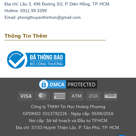
Địa chỉ: Lầu 3, 496 Đường 3/2, P. Diên Hồng, TP. HCM.
Thạch anh tím có thể xoa dịu những cơn đau đầu do
Hotline: 0911.99.3399
căng thẳng, stress bằng cách đặt chúng lên trán. Ngoài
Email: phongthuyanthinhvn@gmail.com
ra loại đá này còn có tác dụng phục hồi tuần hoàn máu,
tốt cho những người có bệnh cao huyết áp, tai biến
Thông Tin Thêm
mạch máu não.
Loại biến thể thạch anh với cái tên amethyst bắt nguồn
từ tiếng Hy lạp là amethytos, nó có nghĩa là không say.
Vì vậy người xưa thường dùng loại đá quý này để giải
độc rượu và các loại chất độc khác. Nếu bạn bỏ viên đá
này trong nguồn nước uống, điều kỳ diệu sẽ xảy ra đó
là chúng mang lại năng lượng tốt cho nguồn nước.
Về mặt tâm linh
Visa
MasterCard
American
Atm
Cash
Western
Express
On
Union
Theo kinh Vê Đa của Ấn Độ, người ta cho rằng thạch
Công ty TNHH Tin Học Hoàng Phương
Delivery
anh tím có khả năng giúp kiểm soát được cảm xúc, xoa
GPDKKD: 0313792226 - Ngày cấp: 05/06/2016
Nơi cấp: Sở kế hoạch và Đầu tư TP.HCM
dịu âu lo, làm cho con người có ý nghĩa tốt lành.
Địa chỉ: 37/33 Huỳnh Thiện Lộc, P. Tân Phú, TP. HCM.
Đối với các nhà trường sinh học thì lại cho rằng đây là